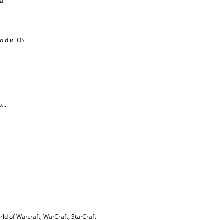
ма
oid и iOS
...
rld of Warcraft
,
WarСraft
,
StarCraft