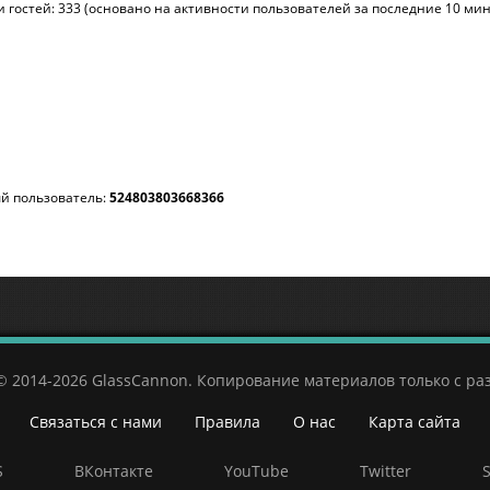
 и гостей: 333 (основано на активности пользователей за последние 10 мин
й пользователь:
524803803668366
© 2014-2026 GlassCannon. Копирование материалов только с р
Связаться с нами
Правила
О нас
Карта сайта
S
ВКонтакте
YouTube
Twitter