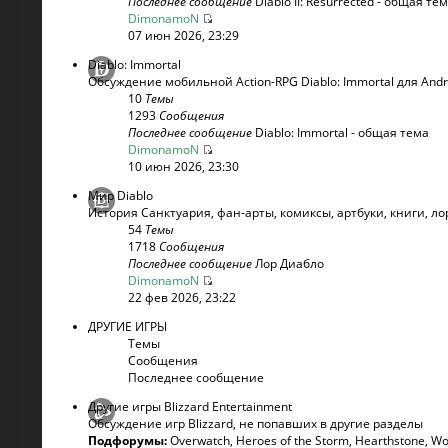
Последнее сообщение
Diablo II: Resurrected - общая те
DimonamoN
07 июн 2026, 23:29
Diablo: Immortal
Обсуждение мобильной Action-RPG Diablo: Immortal для Andr
10
Темы
1293
Сообщения
Последнее сообщение
Diablo: Immortal - общая тема
DimonamoN
10 июн 2026, 23:30
Мир Diablo
История Санктуария, фан-арты, комиксы, артбуки, книги, лор
54
Темы
1718
Сообщения
Последнее сообщение
Лор Диабло
DimonamoN
22 фев 2026, 23:22
ДРУГИЕ ИГРЫ
Темы
Сообщения
Последнее сообщение
Другие игры Blizzard Entertainment
Обсуждение игр Blizzard, не попавших в другие разделы
Подфорумы:
Overwatch
,
Heroes of the Storm
,
Hearthstone
,
Wo