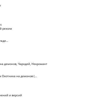
е
ls
ий режим
жде...
 на демонов
,
Чародей
,
Некромант
Охотника на демонов (...
лнений и версий