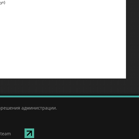
ут)
азрешения администрации.
Steam