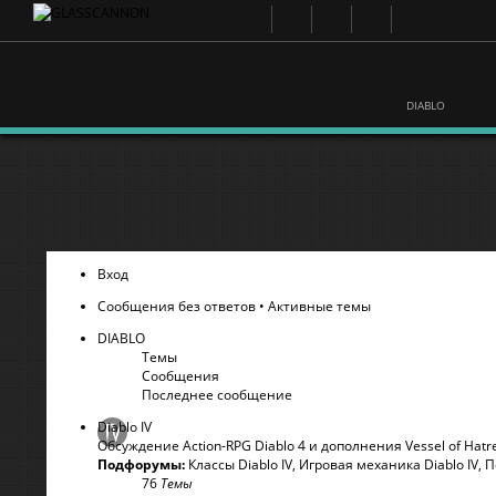
DIABLO
Вход
Сообщения без ответов
•
Активные темы
DIABLO
Темы
Сообщения
Последнее сообщение
Diablo IV
Обсуждение Action-RPG Diablo 4 и дополнения Vessel of Hatr
Подфорумы:
Классы Diablo IV
,
Игровая механика Diablo IV
,
П
76
Темы