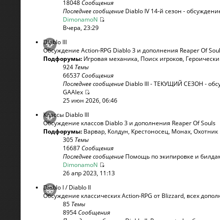
18048
Сообщения
Последнее сообщение
Diablo IV 14-й сезон - обсуждени
DimonamoN
Вчера, 23:29
Diablo III
Обсуждение Action-RPG Diablo 3 и дополнения Reaper Of Sou
Подфорумы:
Игровая механика
,
Поиск игроков
,
Героическ
924
Темы
66537
Сообщения
Последнее сообщение
Diablo III - ТЕКУЩИЙ СЕЗОН - обсу
GAAlex
25 июн 2026, 06:46
Классы Diablo III
Обсуждение классов Diablo 3 и дополнения Reaper Of Souls
Подфорумы:
Варвар
,
Колдун
,
Крестоносец
,
Монах
,
Охотник
305
Темы
16687
Сообщения
Последнее сообщение
Помощь по экипировке и билдам 
DimonamoN
26 апр 2023, 11:13
Diablo I / Diablo II
Обсуждение классических Action-RPG от Blizzard, всех допо
85
Темы
8954
Сообщения