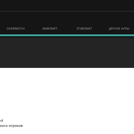
OVERWATCH
WARCRAFT
STARCRAFT
ДРУГИЕ ИГРЫ
ed
оиск игроков