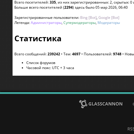
Всего посетителей:
335
, из них зарегистрированных: 2, скрытых: 0
Больше всего посетителей (
2294
) здесь было 05 мар 2026, 06:40
Зарегистрированные пользователи:
Bing [Bot]
,
Google [Bot]
Легенда:
Администраторы
,
Супермодераторы
,
Модераторы
Статистика
Всего сообщений:
239242
• Тем:
4697
• Пользователей:
9748
• Новы
Список форумов
Часовой пояс: UTC + 3 часа
RS