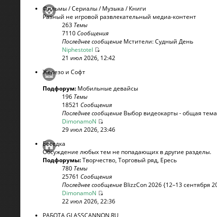
Фильмы / Сериалы / Музыка / Книги
Разный не игровой развлекательный медиа-контент
263
Темы
7110
Сообщения
Последнее сообщение
Мстители: Судный День
Niphestotel
21 июл 2026, 12:42
Железо и Софт
Подфорум:
Мобильные девайсы
196
Темы
18521
Сообщения
Последнее сообщение
Выбор видеокарты - общая тема
DimonamoN
29 июл 2026, 23:46
Беседка
Обсуждение любых тем не попадающих в другие разделы.
Подфорумы:
Творчество
,
Торговый ряд
,
Ересь
780
Темы
25761
Сообщения
Последнее сообщение
BlizzCon 2026 {12–13 сентября 20
DimonamoN
22 июл 2026, 22:36
РАБОТА GLASSCANNON.RU