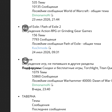
535
Темы
10135
Сообщения
Последнее сообщение
World of Warcraft - общая тема
DimonamoN
23 июл 2026, 21:44
Path of Exile / Path of Exile 2
Обсуждение Action-RPG от Grinding Gear Games
156
Темы
7793
Сообщения
Последнее сообщение
Path of Exile - общая тема
Kva3imoda
24 июл 2026, 09:31
Разное
Обсуждение игр, не попавших в другие разделы
Подфорумы:
Скидки и бесплатные игры
,
Torchlight
,
Titan Qu
1079
Темы
53860
Сообщения
Последнее сообщение
Warhammer 40000: Dawn of War 
DimonamoN
Вчера, 23:40
ТАВЕРНА
Темы
Сообщения
Последнее сообщение