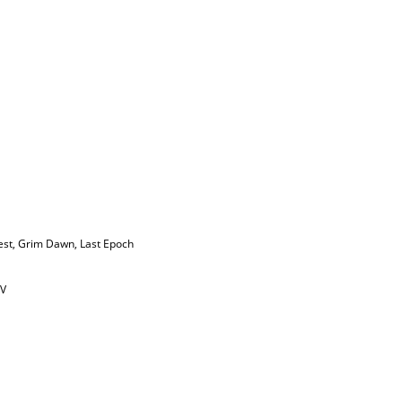
est
,
Grim Dawn
,
Last Epoch
IV