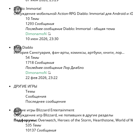
Diablo: Immortal
Обсуждение мобильной Action-RPG Diablo: Immortal для Android и i
10
Темы
1293
Сообщения
Последнее сообщение
Diablo: Immortal - общая тема
DimonamoN
10 июн 2026, 23:30
Мир Diablo
История Санктуария, фан-арты, комиксы, артбуки, книги, лор...
54
Темы
1718
Сообщения
Последнее сообщение
Лор Диабло
DimonamoN
22 фев 2026, 23:22
ДРУГИЕ ИГРЫ
Темы
Сообщения
Последнее сообщение
Другие игры Blizzard Entertainment
Обсуждение игр Blizzard, не попавших в другие разделы
Подфорумы:
Overwatch
,
Heroes of the Storm
,
Hearthstone
,
World of W
535
Темы
10137
Сообщения