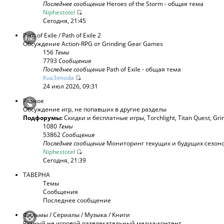
Последнее сообщение
Heroes of the Storm - общая тема
Niphestotel
Сегодня, 21:45
Path of Exile / Path of Exile 2
Обсуждение Action-RPG от Grinding Gear Games
156
Темы
7793
Сообщения
Последнее сообщение
Path of Exile - общая тема
Kva3imoda
24 июл 2026, 09:31
Разное
Обсуждение игр, не попавших в другие разделы
Подфорумы:
Скидки и бесплатные игры
,
Torchlight
,
Titan Quest
,
Gri
1080
Темы
53862
Сообщения
Последнее сообщение
Мониторинг текущих и будущих сезонов
Niphestotel
Сегодня, 21:39
ТАВЕРНА
Темы
Сообщения
Последнее сообщение
Фильмы / Сериалы / Музыка / Книги
Разный не игровой развлекательный медиа-контент