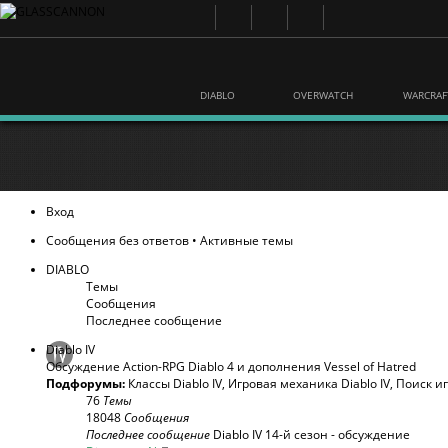
DIABLO
OVERWATCH
WARCRAF
Вход
Сообщения без ответов
•
Активные темы
DIABLO
Темы
Сообщения
Последнее сообщение
Diablo IV
Обсуждение Action-RPG Diablo 4 и дополнения Vessel of Hatred
Подфорумы:
Классы Diablo IV
,
Игровая механика Diablo IV
,
Поиск и
76
Темы
18048
Сообщения
Последнее сообщение
Diablo IV 14-й сезон - обсуждение