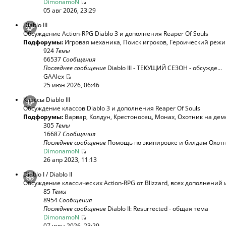
DimonamoN
05 авг 2026, 23:29
Diablo III
Обсуждение Action-RPG Diablo 3 и дополнения Reaper Of Souls
Подфорумы:
Игровая механика
,
Поиск игроков
,
Героический реж
924
Темы
66537
Сообщения
Последнее сообщение
Diablo III - ТЕКУЩИЙ СЕЗОН - обсужде...
GAAlex
25 июн 2026, 06:46
Классы Diablo III
Обсуждение классов Diablo 3 и дополнения Reaper Of Souls
Подфорумы:
Варвар
,
Колдун
,
Крестоносец
,
Монах
,
Охотник на дем
305
Темы
16687
Сообщения
Последнее сообщение
Помощь по экипировке и билдам Охотни
DimonamoN
26 апр 2023, 11:13
Diablo I / Diablo II
Обсуждение классических Action-RPG от Blizzard, всех дополнений 
85
Темы
8954
Сообщения
Последнее сообщение
Diablo II: Resurrected - общая тема
DimonamoN
07 июн 2026, 23:29