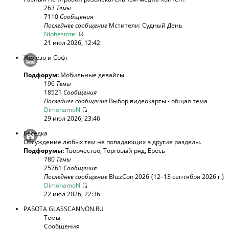
263
Темы
7110
Сообщения
Последнее сообщение
Мстители: Судный День
Niphestotel
21 июл 2026, 12:42
Железо и Софт
Подфорум:
Мобильные девайсы
196
Темы
18521
Сообщения
Последнее сообщение
Выбор видеокарты - общая тема
DimonamoN
29 июл 2026, 23:46
Беседка
Обсуждение любых тем не попадающих в другие разделы.
Подфорумы:
Творчество
,
Торговый ряд
,
Ересь
780
Темы
25761
Сообщения
Последнее сообщение
BlizzCon 2026 {12–13 сентября 2026 г.}
DimonamoN
22 июл 2026, 22:36
РАБОТА GLASSCANNON.RU
Темы
Сообщения