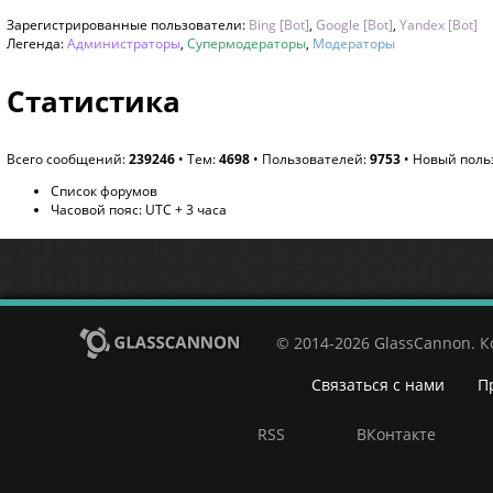
Зарегистрированные пользователи:
Bing [Bot]
,
Google [Bot]
,
Yandex [Bot]
Легенда:
Администраторы
,
Супермодераторы
,
Модераторы
Статистика
Всего сообщений:
239246
• Тем:
4698
• Пользователей:
9753
• Новый поль
Список форумов
Часовой пояс: UTC + 3 часа
© 2014-2026 GlassCannon. 
Связаться с нами
П
RSS
ВКонтакте