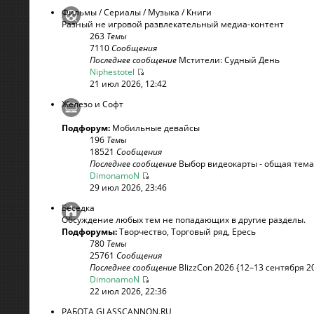
Фильмы / Сериалы / Музыка / Книги
Разный не игровой развлекательный медиа-контент
263
Темы
7110
Сообщения
Последнее сообщение
Мстители: Судный День
Niphestotel
21 июл 2026, 12:42
Железо и Софт
Подфорум:
Мобильные девайсы
196
Темы
18521
Сообщения
Последнее сообщение
Выбор видеокарты - общая тема
DimonamoN
29 июл 2026, 23:46
Беседка
Обсуждение любых тем не попадающих в другие разделы.
Подфорумы:
Творчество
,
Торговый ряд
,
Ересь
780
Темы
25761
Сообщения
Последнее сообщение
BlizzCon 2026 {12–13 сентября 20
DimonamoN
22 июл 2026, 22:36
РАБОТА GLASSCANNON.RU