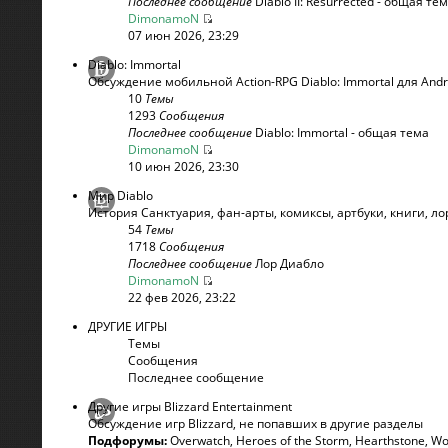
Последнее сообщение
Diablo II: Resurrected - общая те
DimonamoN
07 июн 2026, 23:29
Diablo: Immortal
Обсуждение мобильной Action-RPG Diablo: Immortal для Andr
10
Темы
1293
Сообщения
Последнее сообщение
Diablo: Immortal - общая тема
DimonamoN
10 июн 2026, 23:30
Мир Diablo
История Санктуария, фан-арты, комиксы, артбуки, книги, лор
54
Темы
1718
Сообщения
Последнее сообщение
Лор Диабло
DimonamoN
22 фев 2026, 23:22
ДРУГИЕ ИГРЫ
Темы
Сообщения
Последнее сообщение
Другие игры Blizzard Entertainment
Обсуждение игр Blizzard, не попавших в другие разделы
Подфорумы:
Overwatch
,
Heroes of the Storm
,
Hearthstone
,
Wo