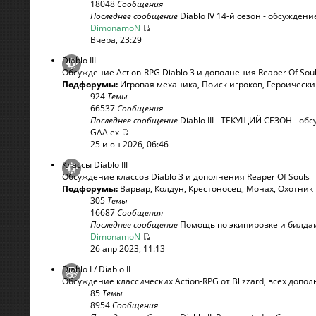
18048
Сообщения
Последнее сообщение
Diablo IV 14-й сезон - обсуждени
DimonamoN
Вчера, 23:29
Diablo III
Обсуждение Action-RPG Diablo 3 и дополнения Reaper Of Sou
Подфорумы:
Игровая механика
,
Поиск игроков
,
Героическ
924
Темы
66537
Сообщения
Последнее сообщение
Diablo III - ТЕКУЩИЙ СЕЗОН - обсу
GAAlex
25 июн 2026, 06:46
Классы Diablo III
Обсуждение классов Diablo 3 и дополнения Reaper Of Souls
Подфорумы:
Варвар
,
Колдун
,
Крестоносец
,
Монах
,
Охотник
305
Темы
16687
Сообщения
Последнее сообщение
Помощь по экипировке и билдам 
DimonamoN
26 апр 2023, 11:13
Diablo I / Diablo II
Обсуждение классических Action-RPG от Blizzard, всех допо
85
Темы
8954
Сообщения