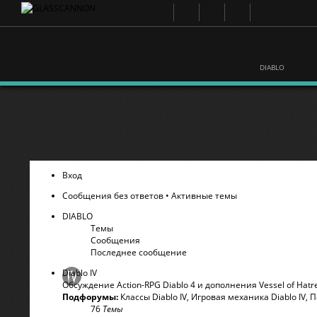
DIABLO
Вход
Сообщения без ответов
•
Активные темы
DIABLO
Темы
Сообщения
Последнее сообщение
Diablo IV
Обсуждение Action-RPG Diablo 4 и дополнения Vessel of Hatr
Подфорумы:
Классы Diablo IV
,
Игровая механика Diablo IV
,
П
76
Темы