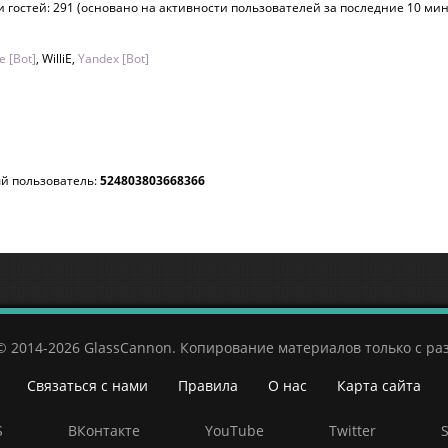
 и гостей: 291 (основано на активности пользователей за последние 10 мин
e [Bot]
,
WilliE
,
Yandex [Bot]
й пользователь:
524803803668366
© 2014-2026 GlassCannon. Копирование материалов только с р
Связаться с нами
Правила
О нас
Карта сайта
S
ВКонтакте
YouTube
Twitter