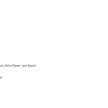
est
,
Grim Dawn
,
Last Epoch
IV