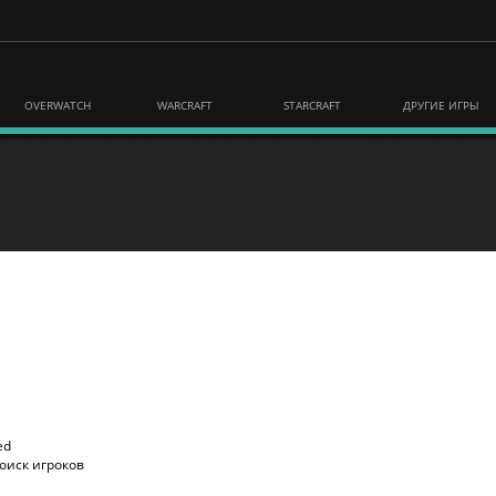
OVERWATCH
WARCRAFT
STARCRAFT
ДРУГИЕ ИГРЫ
ed
оиск игроков