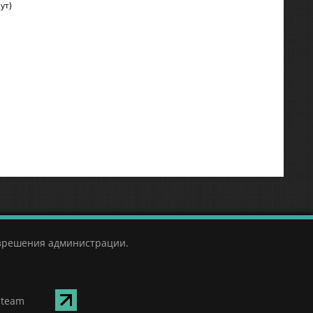
ут)
азрешения администрации.
Steam