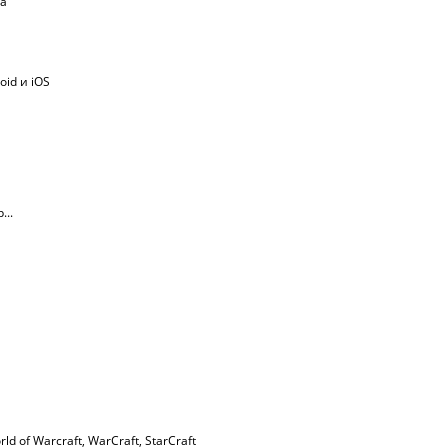
ма
oid и iOS
...
rld of Warcraft
,
WarСraft
,
StarCraft