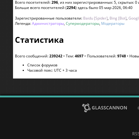
Всего посетителей:
296
, из них зарегистрированных: 5, скрытых: 0
Больше всего посетителей (
2294
) здесь было 05 мар 2026, 06:40
Зарегистрированные пользователи:
Baidu [Spider]
,
Bing [Bot]
,
Googl
Легенда:
Администраторы
,
Супермодераторы
,
Модераторы
Статистика
Всего сообщений:
239242
• Тем:
4697
• Пользователей:
9748
• Новы
Список форумов
Часовой пояс: UTC + 3 часа
RS