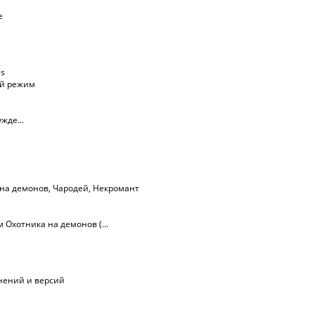
е
ls
ий режим
жде...
 на демонов
,
Чародей
,
Некромант
Охотника на демонов (...
лнений и версий