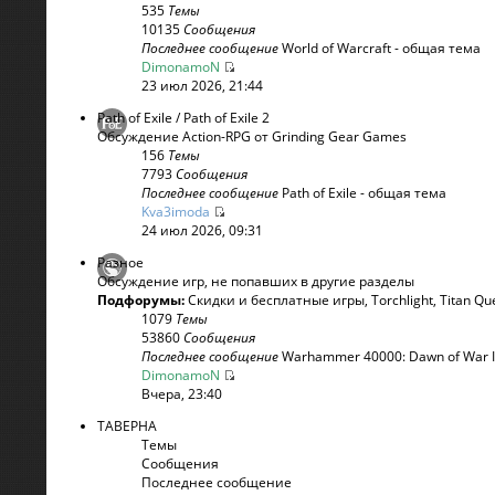
535
Темы
10135
Сообщения
Последнее сообщение
World of Warcraft - общая тема
DimonamoN
23 июл 2026, 21:44
Path of Exile / Path of Exile 2
Обсуждение Action-RPG от Grinding Gear Games
156
Темы
7793
Сообщения
Последнее сообщение
Path of Exile - общая тема
Kva3imoda
24 июл 2026, 09:31
Разное
Обсуждение игр, не попавших в другие разделы
Подфорумы:
Скидки и бесплатные игры
,
Torchlight
,
Titan Qu
1079
Темы
53860
Сообщения
Последнее сообщение
Warhammer 40000: Dawn of War 
DimonamoN
Вчера, 23:40
ТАВЕРНА
Темы
Сообщения
Последнее сообщение