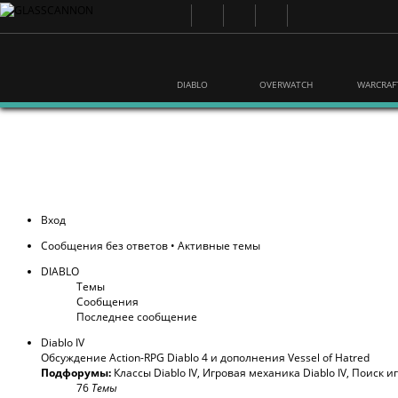
DIABLO
OVERWATCH
WARCRAF
Вход
Сообщения без ответов
•
Активные темы
DIABLO
Темы
Сообщения
Последнее сообщение
Diablo IV
Обсуждение Action-RPG Diablo 4 и дополнения Vessel of Hatred
Подфорумы:
Классы Diablo IV
,
Игровая механика Diablo IV
,
Поиск и
76
Темы