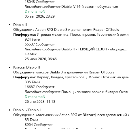
18048
Сообщения
Последнее сообщение
Diablo IV 14-й сезон - обсуждение
DimonamoN
05 авг 2026, 23:29
Diablo III
Обсуждение Action-RPG Diablo 3 и дополнения Reaper Of Souls
Подфорумы:
Игровая механика
,
Поиск игроков
,
Героический реж
924
Темы
66537
Сообщения
Последнее сообщение
Diablo III - ТЕКУЩИЙ СЕЗОН - обсужде...
GAAlex
25 июн 2026, 06:46
Классы Diablo III
Обсуждение классов Diablo 3 и дополнения Reaper Of Souls
Подфорумы:
Варвар
,
Колдун
,
Крестоносец
,
Монах
,
Охотник на дем
305
Темы
16687
Сообщения
Последнее сообщение
Помощь по экипировке и билдам Охотни
DimonamoN
26 апр 2023, 11:13
Diablo I / Diablo II
Обсуждение классических Action-RPG от Blizzard, всех дополнений 
85
Темы
8954
Сообщения