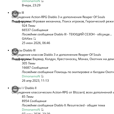
DimonamoN
Вчера, 23:29
Diablo III
Обсуждение Action-RPG Diablo 3 и дополнения Reaper Of Souls
Подфорумы:
Игровая механика
,
Поиск игроков
,
Героический реж
924
Темы
66537
Сообщения
Последнее сообщение
Diablo III - ТЕКУЩИЙ СЕЗОН - обсужде...
GAAlex
25 июн 2026, 06:46
Классы Diablo III
Обсуждение классов Diablo 3 и дополнения Reaper Of Souls
Подфорумы:
Варвар
,
Колдун
,
Крестоносец
,
Монах
,
Охотник на дем
305
Темы
16687
Сообщения
Последнее сообщение
Помощь по экипировке и билдам Охотни
DimonamoN
26 апр 2023, 11:13
Diablo I / Diablo II
Обсуждение классических Action-RPG от Blizzard, всех дополнений 
85
Темы
8954
Сообщения
Последнее сообщение
Diablo II: Resurrected - общая тема
DimonamoN
07 июн 2026, 23:29