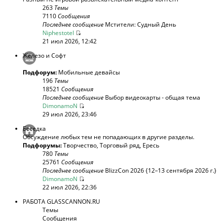
263
Темы
7110
Сообщения
Последнее сообщение
Мстители: Судный День
Niphestotel
21 июл 2026, 12:42
Железо и Софт
Подфорум:
Мобильные девайсы
196
Темы
18521
Сообщения
Последнее сообщение
Выбор видеокарты - общая тема
DimonamoN
29 июл 2026, 23:46
Беседка
Обсуждение любых тем не попадающих в другие разделы.
Подфорумы:
Творчество
,
Торговый ряд
,
Ересь
780
Темы
25761
Сообщения
Последнее сообщение
BlizzCon 2026 {12–13 сентября 2026 г.}
DimonamoN
22 июл 2026, 22:36
РАБОТА GLASSCANNON.RU
Темы
Сообщения