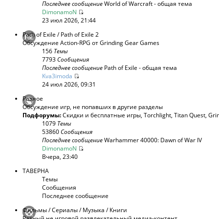
Последнее сообщение
World of Warcraft - общая тема
DimonamoN
23 июл 2026, 21:44
Path of Exile / Path of Exile 2
Обсуждение Action-RPG от Grinding Gear Games
156
Темы
7793
Сообщения
Последнее сообщение
Path of Exile - общая тема
Kva3imoda
24 июл 2026, 09:31
Разное
Обсуждение игр, не попавших в другие разделы
Подфорумы:
Скидки и бесплатные игры
,
Torchlight
,
Titan Quest
,
Gri
1079
Темы
53860
Сообщения
Последнее сообщение
Warhammer 40000: Dawn of War IV
DimonamoN
Вчера, 23:40
ТАВЕРНА
Темы
Сообщения
Последнее сообщение
Фильмы / Сериалы / Музыка / Книги
Разный не игровой развлекательный медиа-контент