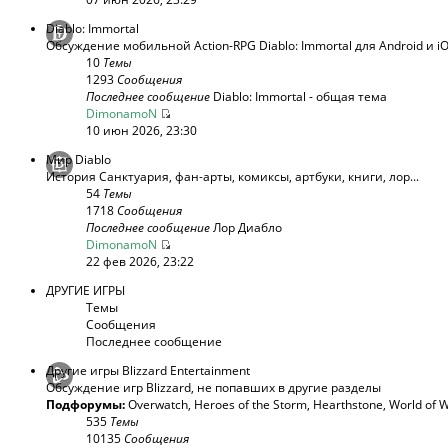
Diablo: Immortal
Обсуждение мобильной Action-RPG Diablo: Immortal для Android и i
10
Темы
1293
Сообщения
Последнее сообщение
Diablo: Immortal - общая тема
DimonamoN
10 июн 2026, 23:30
Мир Diablo
История Санктуария, фан-арты, комиксы, артбуки, книги, лор...
54
Темы
1718
Сообщения
Последнее сообщение
Лор Диабло
DimonamoN
22 фев 2026, 23:22
ДРУГИЕ ИГРЫ
Темы
Сообщения
Последнее сообщение
Другие игры Blizzard Entertainment
Обсуждение игр Blizzard, не попавших в другие разделы
Подфорумы:
Overwatch
,
Heroes of the Storm
,
Hearthstone
,
World of W
535
Темы
10135
Сообщения