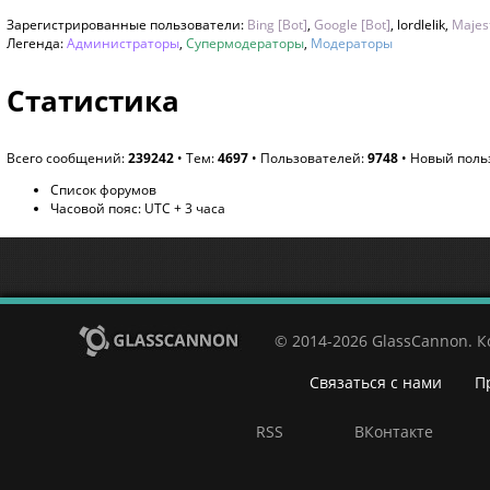
Зарегистрированные пользователи:
Bing [Bot]
,
Google [Bot]
,
lordlelik
,
Majest
Легенда:
Администраторы
,
Супермодераторы
,
Модераторы
Статистика
Всего сообщений:
239242
• Тем:
4697
• Пользователей:
9748
• Новый поль
Список форумов
Часовой пояс: UTC + 3 часа
© 2014-2026 GlassCannon. 
Связаться с нами
П
RSS
ВКонтакте