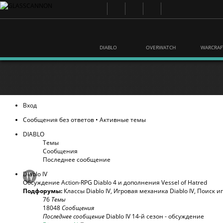
DIABLO
OVERWATCH
WARCRAF
Вход
Сообщения без ответов
•
Активные темы
DIABLO
Темы
Сообщения
Последнее сообщение
Diablo IV
Обсуждение Action-RPG Diablo 4 и дополнения Vessel of Hatred
Подфорумы:
Классы Diablo IV
,
Игровая механика Diablo IV
,
Поиск и
76
Темы
18048
Сообщения
Последнее сообщение
Diablo IV 14-й сезон - обсуждение