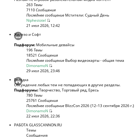
263
Темы
7110
Сообщения
Последнее сообщение
Мстители: Судный День
Niphestotel
21 июл 2026, 12:42
Железо и Софт
Подфорум:
Мобильные девайсы
196
Темы
18521
Сообщения
Последнее сообщение
Выбор видеокарты - общая тема
DimonamoN
29 июл 2026, 23:46
Беседка
Обсуждение любых тем не попадающих в другие разделы.
Подфорумы:
Творчество
,
Торговый ряд
,
Ересь
780
Темы
25761
Сообщения
Последнее сообщение
BlizzCon 2026 {12–13 сентября 2026 г.}
DimonamoN
22 июл 2026, 22:36
РАБОТА GLASSCANNON.RU
Темы
Сообщения