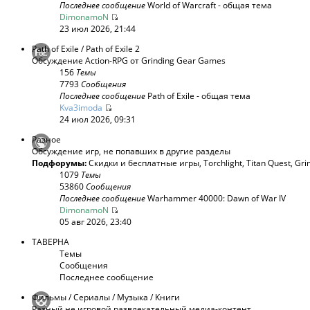
Последнее сообщение
World of Warcraft - общая тема
DimonamoN
23 июл 2026, 21:44
Path of Exile / Path of Exile 2
Обсуждение Action-RPG от Grinding Gear Games
156
Темы
7793
Сообщения
Последнее сообщение
Path of Exile - общая тема
Kva3imoda
24 июл 2026, 09:31
Разное
Обсуждение игр, не попавших в другие разделы
Подфорумы:
Скидки и бесплатные игры
,
Torchlight
,
Titan Quest
,
Gri
1079
Темы
53860
Сообщения
Последнее сообщение
Warhammer 40000: Dawn of War IV
DimonamoN
05 авг 2026, 23:40
ТАВЕРНА
Темы
Сообщения
Последнее сообщение
Фильмы / Сериалы / Музыка / Книги
Разный не игровой развлекательный медиа-контент