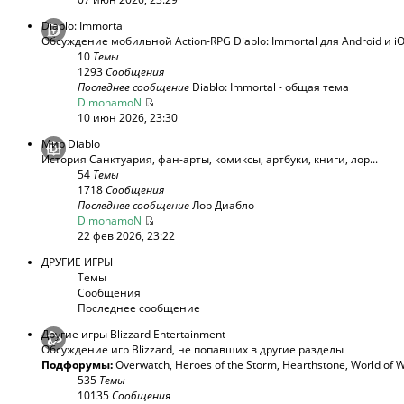
Diablo: Immortal
Обсуждение мобильной Action-RPG Diablo: Immortal для Android и i
10
Темы
1293
Сообщения
Последнее сообщение
Diablo: Immortal - общая тема
DimonamoN
10 июн 2026, 23:30
Мир Diablo
История Санктуария, фан-арты, комиксы, артбуки, книги, лор...
54
Темы
1718
Сообщения
Последнее сообщение
Лор Диабло
DimonamoN
22 фев 2026, 23:22
ДРУГИЕ ИГРЫ
Темы
Сообщения
Последнее сообщение
Другие игры Blizzard Entertainment
Обсуждение игр Blizzard, не попавших в другие разделы
Подфорумы:
Overwatch
,
Heroes of the Storm
,
Hearthstone
,
World of W
535
Темы
10135
Сообщения