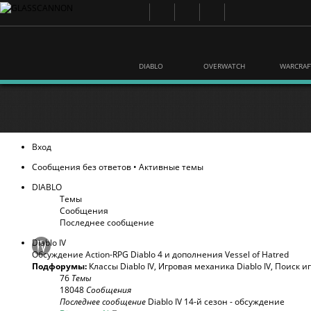
DIABLO
OVERWATCH
WARCRAF
Вход
Сообщения без ответов
•
Активные темы
DIABLO
Темы
Сообщения
Последнее сообщение
Diablo IV
Обсуждение Action-RPG Diablo 4 и дополнения Vessel of Hatred
Подфорумы:
Классы Diablo IV
,
Игровая механика Diablo IV
,
Поиск и
76
Темы
18048
Сообщения
Последнее сообщение
Diablo IV 14-й сезон - обсуждение