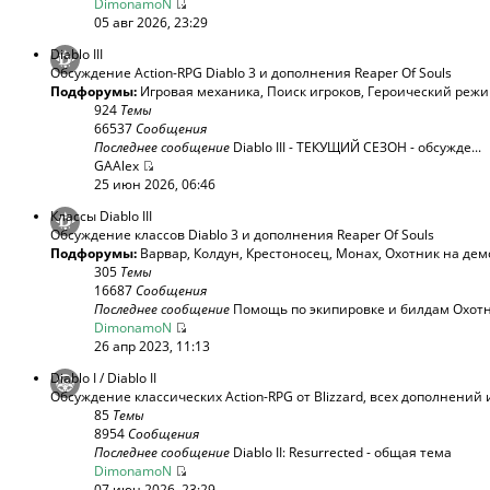
DimonamoN
05 авг 2026, 23:29
Diablo III
Обсуждение Action-RPG Diablo 3 и дополнения Reaper Of Souls
Подфорумы:
Игровая механика
,
Поиск игроков
,
Героический реж
924
Темы
66537
Сообщения
Последнее сообщение
Diablo III - ТЕКУЩИЙ СЕЗОН - обсужде...
GAAlex
25 июн 2026, 06:46
Классы Diablo III
Обсуждение классов Diablo 3 и дополнения Reaper Of Souls
Подфорумы:
Варвар
,
Колдун
,
Крестоносец
,
Монах
,
Охотник на дем
305
Темы
16687
Сообщения
Последнее сообщение
Помощь по экипировке и билдам Охотни
DimonamoN
26 апр 2023, 11:13
Diablo I / Diablo II
Обсуждение классических Action-RPG от Blizzard, всех дополнений 
85
Темы
8954
Сообщения
Последнее сообщение
Diablo II: Resurrected - общая тема
DimonamoN
07 июн 2026, 23:29