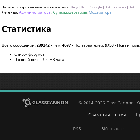
Зарегистрированные пользователи:
Bing [Bot]
,
Google [Bot]
,
Yandex [Bot]
Легенда:
Администраторы
,
Супермодераторы
,
Модераторы
Статистика
Всего сообщений:
239242
• Тем:
4697
• Пользователей:
9750
• Новый поль
Список форумов
Часовой пояс: UTC + 3 часа
© 2014-2026 GlassCannon. 
Связаться с нами
П
RSS
ВКонтакте