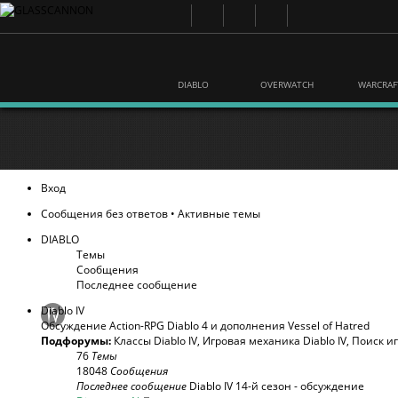
DIABLO
OVERWATCH
WARCRAF
Вход
Сообщения без ответов
•
Активные темы
DIABLO
Темы
Сообщения
Последнее сообщение
Diablo IV
Обсуждение Action-RPG Diablo 4 и дополнения Vessel of Hatred
Подфорумы:
Классы Diablo IV
,
Игровая механика Diablo IV
,
Поиск и
76
Темы
18048
Сообщения
Последнее сообщение
Diablo IV 14-й сезон - обсуждение