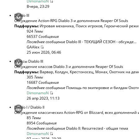
DimonamoN
Вчера, 23:29
Diablo III
Обсуждение Action-RPG Diablo 3 и дополнения Reaper Of Souls
Подфорумы:
Игровая механика
,
Поиск игроков
,
Героический реж
924
Темы
66537
Сообщения
Последнее сообщение
Diablo III - ТЕКУЩИЙ СЕЗОН - обсужде...
GAAlex
25 июн 2026, 06:46
Классы Diablo III
Обсуждение классов Diablo 3 и дополнения Reaper Of Souls
Подфорумы:
Варвар
,
Колдун
,
Крестоносец
,
Монах
,
Охотник на дем
305
Темы
16687
Сообщения
Последнее сообщение
Помощь по экипировке и билдам Охотни
DimonamoN
26 апр 2023, 11:13
Diablo I / Diablo II
Обсуждение классических Action-RPG от Blizzard, всех дополнений 
85
Темы
8954
Сообщения
Последнее сообщение
Diablo II: Resurrected - общая тема
DimonamoN
07 июн 2026, 23:29