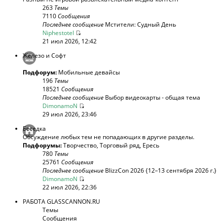
263
Темы
7110
Сообщения
Последнее сообщение
Мстители: Судный День
Niphestotel
21 июл 2026, 12:42
Железо и Софт
Подфорум:
Мобильные девайсы
196
Темы
18521
Сообщения
Последнее сообщение
Выбор видеокарты - общая тема
DimonamoN
29 июл 2026, 23:46
Беседка
Обсуждение любых тем не попадающих в другие разделы.
Подфорумы:
Творчество
,
Торговый ряд
,
Ересь
780
Темы
25761
Сообщения
Последнее сообщение
BlizzCon 2026 {12–13 сентября 2026 г.}
DimonamoN
22 июл 2026, 22:36
РАБОТА GLASSCANNON.RU
Темы
Сообщения