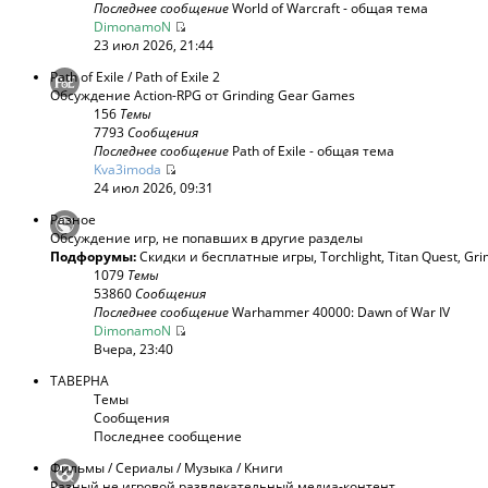
Последнее сообщение
World of Warcraft - общая тема
DimonamoN
23 июл 2026, 21:44
Path of Exile / Path of Exile 2
Обсуждение Action-RPG от Grinding Gear Games
156
Темы
7793
Сообщения
Последнее сообщение
Path of Exile - общая тема
Kva3imoda
24 июл 2026, 09:31
Разное
Обсуждение игр, не попавших в другие разделы
Подфорумы:
Скидки и бесплатные игры
,
Torchlight
,
Titan Quest
,
Gri
1079
Темы
53860
Сообщения
Последнее сообщение
Warhammer 40000: Dawn of War IV
DimonamoN
Вчера, 23:40
ТАВЕРНА
Темы
Сообщения
Последнее сообщение
Фильмы / Сериалы / Музыка / Книги
Разный не игровой развлекательный медиа-контент