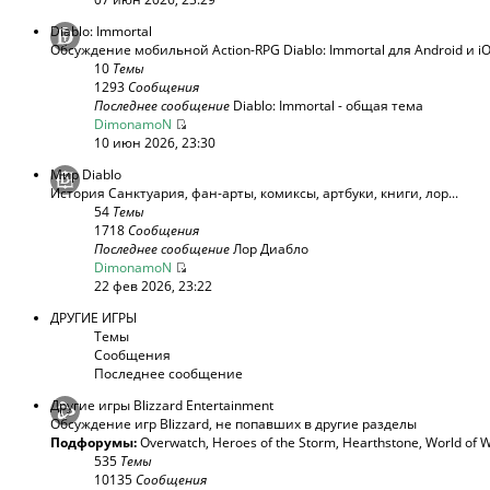
Diablo: Immortal
Обсуждение мобильной Action-RPG Diablo: Immortal для Android и i
10
Темы
1293
Сообщения
Последнее сообщение
Diablo: Immortal - общая тема
DimonamoN
10 июн 2026, 23:30
Мир Diablo
История Санктуария, фан-арты, комиксы, артбуки, книги, лор...
54
Темы
1718
Сообщения
Последнее сообщение
Лор Диабло
DimonamoN
22 фев 2026, 23:22
ДРУГИЕ ИГРЫ
Темы
Сообщения
Последнее сообщение
Другие игры Blizzard Entertainment
Обсуждение игр Blizzard, не попавших в другие разделы
Подфорумы:
Overwatch
,
Heroes of the Storm
,
Hearthstone
,
World of W
535
Темы
10135
Сообщения