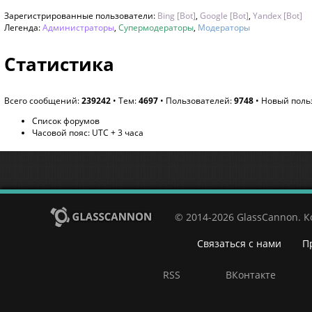
Зарегистрированные пользователи:
Bing [Bot]
,
Google [Bot]
,
Yandex [Bot]
Легенда:
Администраторы
,
Супермодераторы
,
Модераторы
Статистика
Всего сообщений:
239242
• Тем:
4697
• Пользователей:
9748
• Новый поль
Список форумов
Часовой пояс: UTC + 3 часа
© 2014-2026 GlassCannon. 
Связаться с нами
П
RSS
ВКонтакте