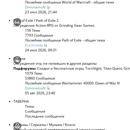
Последнее сообщение
World of Warcraft - общая тема
DimonamoN
23 июл 2026, 21:44
Path of Exile / Path of Exile 2
Обсуждение Action-RPG от Grinding Gear Games
156
Темы
7793
Сообщения
Последнее сообщение
Path of Exile - общая тема
Kva3imoda
24 июл 2026, 09:31
Разное
Обсуждение игр, не попавших в другие разделы
Подфорумы:
Скидки и бесплатные игры
,
Torchlight
,
Titan Quest
,
Gri
1079
Темы
53860
Сообщения
Последнее сообщение
Warhammer 40000: Dawn of War IV
DimonamoN
05 авг 2026, 23:40
ТАВЕРНА
Темы
Сообщения
Последнее сообщение
Фильмы / Сериалы / Музыка / Книги
Разный не игровой развлекательный медиа-контент