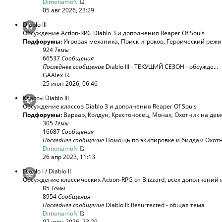
DimonamoN
05 авг 2026, 23:29
Diablo III
Обсуждение Action-RPG Diablo 3 и дополнения Reaper Of Souls
Подфорумы:
Игровая механика
,
Поиск игроков
,
Героический реж
924
Темы
66537
Сообщения
Последнее сообщение
Diablo III - ТЕКУЩИЙ СЕЗОН - обсужде...
GAAlex
25 июн 2026, 06:46
Классы Diablo III
Обсуждение классов Diablo 3 и дополнения Reaper Of Souls
Подфорумы:
Варвар
,
Колдун
,
Крестоносец
,
Монах
,
Охотник на дем
305
Темы
16687
Сообщения
Последнее сообщение
Помощь по экипировке и билдам Охотни
DimonamoN
26 апр 2023, 11:13
Diablo I / Diablo II
Обсуждение классических Action-RPG от Blizzard, всех дополнений 
85
Темы
8954
Сообщения
Последнее сообщение
Diablo II: Resurrected - общая тема
DimonamoN
07 июн 2026, 23:29