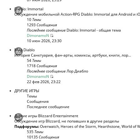
Diablo: Immortal
Обсуждение мобильной Action-RPG Diablo: Immortal для Android и i
10
Темы
1293
Сообщения
Последнее сообщение
Diablo: Immortal - общая тема
DimonamoN
10 июн 2026, 23:30
Мир Diablo
История Санктуария, фан-арты, комиксы, артбуки, книги, лор...
54
Темы
1718
Сообщения
Последнее сообщение
Лор Диабло
DimonamoN
22 фев 2026, 23:22
ДРУГИЕ ИГРЫ
Темы
Сообщения
Последнее сообщение
Другие игры Blizzard Entertainment
Обсуждение игр Blizzard, не попавших в другие разделы
Подфорумы:
Overwatch
,
Heroes of the Storm
,
Hearthstone
,
World of W
535
Темы
10135
Сообщения