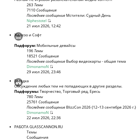
263
Темы
7110
Сообщения
Последнее сообщение
Мстители: Судный День
Niphestotel
21 июл 2026, 12:42
Железо и Софт
Подфорум:
Мобильные девайсы
196
Темы
18521
Сообщения
Последнее сообщение
Выбор видеокарты - общая тема
DimonamoN
29 июл 2026, 23:46
Беседка
Обсуждение любых тем не попадающих в другие разделы.
Подфорумы:
Творчество
,
Торговый ряд
,
Ересь
780
Темы
25761
Сообщения
Последнее сообщение
BlizzCon 2026 {12–13 сентября 2026 г.}
DimonamoN
22 июл 2026, 22:36
РАБОТА GLASSCANNON.RU
Темы
Сообщения