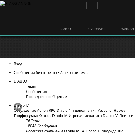
DIABLO
OVERWATCH
WARCRAF
Вход
Сообщения без ответов
•
Активные темы
DIABLO
Темы
Сообщения
Последнее сообщение
Diablo IV
Обсуждение Action-RPG Diablo 4 и дополнения Vessel of Hatred
Подфорумы:
Классы Diablo IV
,
Игровая механика Diablo IV
,
Поиск и
76
Темы
18048
Сообщения
Последнее сообщение
Diablo IV 14-й сезон - обсуждение