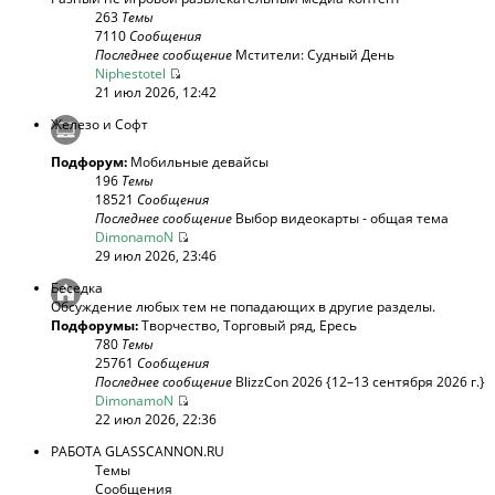
263
Темы
7110
Сообщения
Последнее сообщение
Мстители: Судный День
Niphestotel
21 июл 2026, 12:42
Железо и Софт
Подфорум:
Мобильные девайсы
196
Темы
18521
Сообщения
Последнее сообщение
Выбор видеокарты - общая тема
DimonamoN
29 июл 2026, 23:46
Беседка
Обсуждение любых тем не попадающих в другие разделы.
Подфорумы:
Творчество
,
Торговый ряд
,
Ересь
780
Темы
25761
Сообщения
Последнее сообщение
BlizzCon 2026 {12–13 сентября 2026 г.}
DimonamoN
22 июл 2026, 22:36
РАБОТА GLASSCANNON.RU
Темы
Сообщения