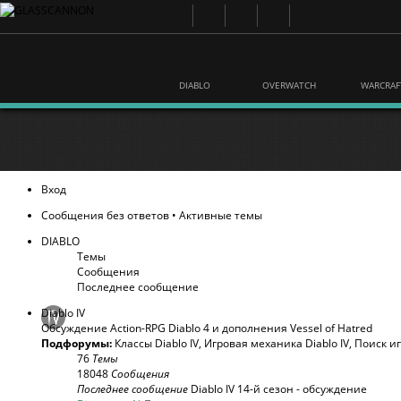
DIABLO
OVERWATCH
WARCRAF
Вход
Сообщения без ответов
•
Активные темы
DIABLO
Темы
Сообщения
Последнее сообщение
Diablo IV
Обсуждение Action-RPG Diablo 4 и дополнения Vessel of Hatred
Подфорумы:
Классы Diablo IV
,
Игровая механика Diablo IV
,
Поиск и
76
Темы
18048
Сообщения
Последнее сообщение
Diablo IV 14-й сезон - обсуждение