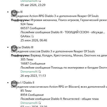
DimonamoN
05 авг 2026, 23:29
Diablo III
Обсуждение Action-RPG Diablo 3 и дополнения Reaper Of Souls
Подфорумы:
Игровая механика
,
Поиск игроков
,
Героический реж
924
Темы
66537
Сообщения
Последнее сообщение
Diablo III - ТЕКУЩИЙ СЕЗОН - обсужде...
GAAlex
25 июн 2026, 06:46
Классы Diablo III
Обсуждение классов Diablo 3 и дополнения Reaper Of Souls
Подфорумы:
Варвар
,
Колдун
,
Крестоносец
,
Монах
,
Охотник на дем
305
Темы
16687
Сообщения
Последнее сообщение
Помощь по экипировке и билдам Охотни
DimonamoN
26 апр 2023, 11:13
Diablo I / Diablo II
Обсуждение классических Action-RPG от Blizzard, всех дополнений 
85
Темы
8954
Сообщения
Последнее сообщение
Diablo II: Resurrected - общая тема
DimonamoN
07 июн 2026, 23:29