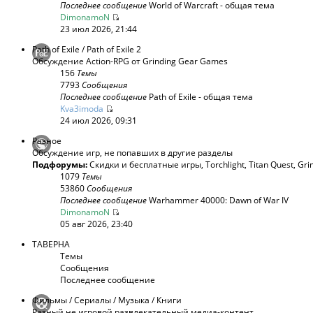
Последнее сообщение
World of Warcraft - общая тема
DimonamoN
23 июл 2026, 21:44
Path of Exile / Path of Exile 2
Обсуждение Action-RPG от Grinding Gear Games
156
Темы
7793
Сообщения
Последнее сообщение
Path of Exile - общая тема
Kva3imoda
24 июл 2026, 09:31
Разное
Обсуждение игр, не попавших в другие разделы
Подфорумы:
Скидки и бесплатные игры
,
Torchlight
,
Titan Quest
,
Gri
1079
Темы
53860
Сообщения
Последнее сообщение
Warhammer 40000: Dawn of War IV
DimonamoN
05 авг 2026, 23:40
ТАВЕРНА
Темы
Сообщения
Последнее сообщение
Фильмы / Сериалы / Музыка / Книги
Разный не игровой развлекательный медиа-контент