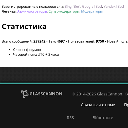
Зарегистрированные пользователи:
Bing [Bot]
,
Google [Bot]
,
Yandex [Bot]
Легенда:
Администраторы
,
Супермодераторы
,
Модераторы
Статистика
Всего сообщений:
239242
• Тем:
4697
• Пользователей:
9750
• Новый поль
Список форумов
Часовой пояс: UTC + 3 часа
© 2014-2026 GlassCannon. 
Связаться с нами
П
RSS
ВКонтакте