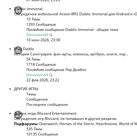
Diablo: Immortal
Обсуждение мобильной Action-RPG Diablo: Immortal для Android и i
10
Темы
1293
Сообщения
Последнее сообщение
Diablo: Immortal - общая тема
DimonamoN
10 июн 2026, 23:30
Мир Diablo
История Санктуария, фан-арты, комиксы, артбуки, книги, лор...
54
Темы
1718
Сообщения
Последнее сообщение
Лор Диабло
DimonamoN
22 фев 2026, 23:22
ДРУГИЕ ИГРЫ
Темы
Сообщения
Последнее сообщение
Другие игры Blizzard Entertainment
Обсуждение игр Blizzard, не попавших в другие разделы
Подфорумы:
Overwatch
,
Heroes of the Storm
,
Hearthstone
,
World of W
535
Темы
10135
Сообщения