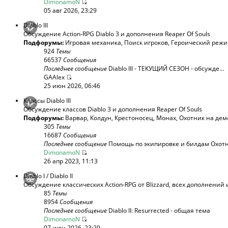
DimonamoN
05 авг 2026, 23:29
Diablo III
Обсуждение Action-RPG Diablo 3 и дополнения Reaper Of Souls
Подфорумы:
Игровая механика
,
Поиск игроков
,
Героический реж
924
Темы
66537
Сообщения
Последнее сообщение
Diablo III - ТЕКУЩИЙ СЕЗОН - обсужде...
GAAlex
25 июн 2026, 06:46
Классы Diablo III
Обсуждение классов Diablo 3 и дополнения Reaper Of Souls
Подфорумы:
Варвар
,
Колдун
,
Крестоносец
,
Монах
,
Охотник на дем
305
Темы
16687
Сообщения
Последнее сообщение
Помощь по экипировке и билдам Охотни
DimonamoN
26 апр 2023, 11:13
Diablo I / Diablo II
Обсуждение классических Action-RPG от Blizzard, всех дополнений 
85
Темы
8954
Сообщения
Последнее сообщение
Diablo II: Resurrected - общая тема
DimonamoN
07 июн 2026, 23:29