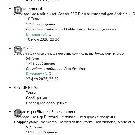
Diablo: Immortal
Обсуждение мобильной Action-RPG Diablo: Immortal для Android и i
10
Темы
1293
Сообщения
Последнее сообщение
Diablo: Immortal - общая тема
DimonamoN
10 июн 2026, 23:30
Мир Diablo
История Санктуария, фан-арты, комиксы, артбуки, книги, лор...
54
Темы
1718
Сообщения
Последнее сообщение
Лор Диабло
DimonamoN
22 фев 2026, 23:22
ДРУГИЕ ИГРЫ
Темы
Сообщения
Последнее сообщение
Другие игры Blizzard Entertainment
Обсуждение игр Blizzard, не попавших в другие разделы
Подфорумы:
Overwatch
,
Heroes of the Storm
,
Hearthstone
,
World of W
535
Темы
10135
Сообщения