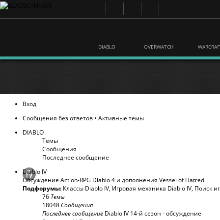
DIABLO
OVERWATCH
WARCRAF
Вход
Сообщения без ответов
•
Активные темы
DIABLO
Темы
Сообщения
Последнее сообщение
Diablo IV
Обсуждение Action-RPG Diablo 4 и дополнения Vessel of Hatred
Подфорумы:
Классы Diablo IV
,
Игровая механика Diablo IV
,
Поиск и
76
Темы
18048
Сообщения
Последнее сообщение
Diablo IV 14-й сезон - обсуждение