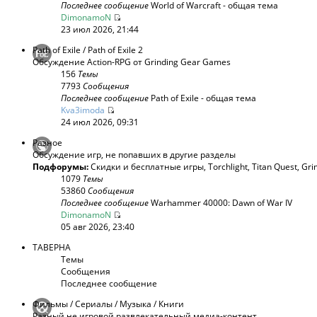
Последнее сообщение
World of Warcraft - общая тема
DimonamoN
23 июл 2026, 21:44
Path of Exile / Path of Exile 2
Обсуждение Action-RPG от Grinding Gear Games
156
Темы
7793
Сообщения
Последнее сообщение
Path of Exile - общая тема
Kva3imoda
24 июл 2026, 09:31
Разное
Обсуждение игр, не попавших в другие разделы
Подфорумы:
Скидки и бесплатные игры
,
Torchlight
,
Titan Quest
,
Gri
1079
Темы
53860
Сообщения
Последнее сообщение
Warhammer 40000: Dawn of War IV
DimonamoN
05 авг 2026, 23:40
ТАВЕРНА
Темы
Сообщения
Последнее сообщение
Фильмы / Сериалы / Музыка / Книги
Разный не игровой развлекательный медиа-контент