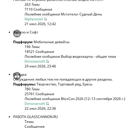
263
Темы
7110
Сообщения
Последнее сообщение
Мстители: Судный День
Niphestotel
21 июл 2026, 12:42
Железо и Софт
Подфорум:
Мобильные девайсы
196
Темы
18521
Сообщения
Последнее сообщение
Выбор видеокарты - общая тема
DimonamoN
29 июл 2026, 23:46
Беседка
Обсуждение любых тем не попадающих в другие разделы.
Подфорумы:
Творчество
,
Торговый ряд
,
Ересь
780
Темы
25761
Сообщения
Последнее сообщение
BlizzCon 2026 {12–13 сентября 2026 г.}
DimonamoN
22 июл 2026, 22:36
РАБОТА GLASSCANNON.RU
Темы
Сообщения