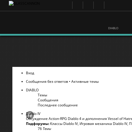
DIABLO
Вход
Сообщения без ответов
•
Активные темы
DIABLO
Темы
Сообщения
Последнее сообщение
Diablo IV
Обсуждение Action-RPG Diablo 4 и дополнения Vessel of Hatr
Подфорумы:
Классы Diablo IV
,
Игровая механика Diablo IV
,
П
76
Темы