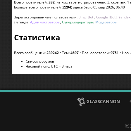
Всего посетителей:
332
, из них зарегистрированных: 3, скрытых: 1
Больше всего посетителей (
2294
) здесь было 05 мар 2026, 06:40
Зарегистрированные пользователи:
Bing [Bot]
,
Google [Bot]
,
Yandex 
Легенда:
Администраторы
,
Супермодераторы
,
Модераторы
Статистика
Всего сообщений:
239242
• Тем:
4697
• Пользователей:
9751
• Новы
Список форумов
Часовой пояс: UTC + 3 часа
RS