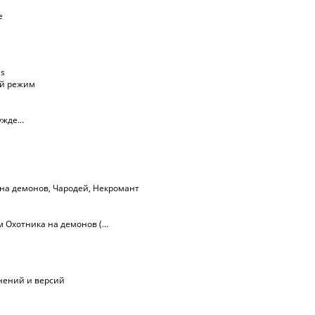
е
ls
ий режим
жде...
 на демонов
,
Чародей
,
Некромант
Охотника на демонов (...
лнений и версий