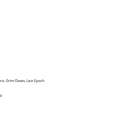
est
,
Grim Dawn
,
Last Epoch
IV