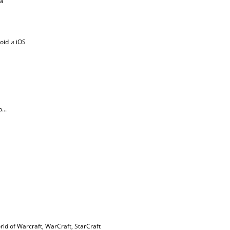
ма
oid и iOS
...
rld of Warcraft
,
WarСraft
,
StarCraft