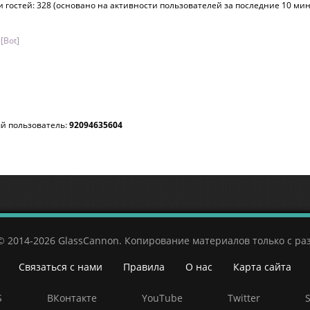
 и гостей: 328 (основано на активности пользователей за последние 10 мин
[Bot]
й пользователь:
92094635604
© 2014-2026 GlassCannon. Копирование материалов только с р
Связаться с нами
Правила
О нас
Карта сайта
S
ВКонтакте
YouTube
Twitter