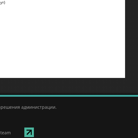
ут)
азрешения администрации.
Steam