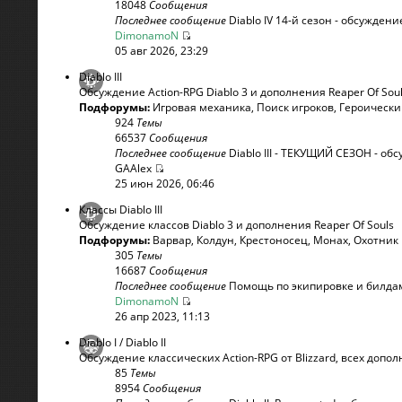
18048
Сообщения
Последнее сообщение
Diablo IV 14-й сезон - обсуждени
DimonamoN
05 авг 2026, 23:29
Diablo III
Обсуждение Action-RPG Diablo 3 и дополнения Reaper Of Sou
Подфорумы:
Игровая механика
,
Поиск игроков
,
Героическ
924
Темы
66537
Сообщения
Последнее сообщение
Diablo III - ТЕКУЩИЙ СЕЗОН - обсу
GAAlex
25 июн 2026, 06:46
Классы Diablo III
Обсуждение классов Diablo 3 и дополнения Reaper Of Souls
Подфорумы:
Варвар
,
Колдун
,
Крестоносец
,
Монах
,
Охотник
305
Темы
16687
Сообщения
Последнее сообщение
Помощь по экипировке и билдам 
DimonamoN
26 апр 2023, 11:13
Diablo I / Diablo II
Обсуждение классических Action-RPG от Blizzard, всех допо
85
Темы
8954
Сообщения