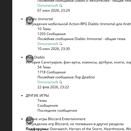
Последнее сообщение
Diablo II: Resurrected - общая те
DimonamoN
07 июн 2026, 23:29
Diablo: Immortal
Обсуждение мобильной Action-RPG Diablo: Immortal для Andr
10
Темы
1293
Сообщения
Последнее сообщение
Diablo: Immortal - общая тема
DimonamoN
10 июн 2026, 23:30
Мир Diablo
История Санктуария, фан-арты, комиксы, артбуки, книги, лор
54
Темы
1718
Сообщения
Последнее сообщение
Лор Диабло
DimonamoN
22 фев 2026, 23:22
ДРУГИЕ ИГРЫ
Темы
Сообщения
Последнее сообщение
Другие игры Blizzard Entertainment
Обсуждение игр Blizzard, не попавших в другие разделы
Подфорумы:
Overwatch
,
Heroes of the Storm
,
Hearthstone
,
Wo