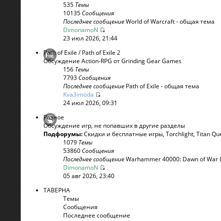
535
Темы
10135
Сообщения
Последнее сообщение
World of Warcraft - общая тема
DimonamoN
23 июл 2026, 21:44
Path of Exile / Path of Exile 2
Обсуждение Action-RPG от Grinding Gear Games
156
Темы
7793
Сообщения
Последнее сообщение
Path of Exile - общая тема
Kva3imoda
24 июл 2026, 09:31
Разное
Обсуждение игр, не попавших в другие разделы
Подфорумы:
Скидки и бесплатные игры
,
Torchlight
,
Titan Qu
1079
Темы
53860
Сообщения
Последнее сообщение
Warhammer 40000: Dawn of War 
DimonamoN
05 авг 2026, 23:40
ТАВЕРНА
Темы
Сообщения
Последнее сообщение