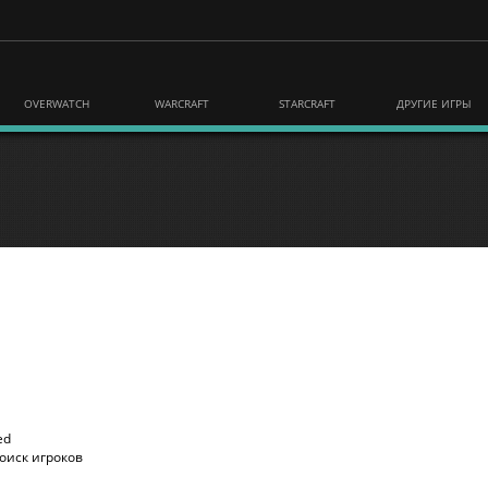
OVERWATCH
WARCRAFT
STARCRAFT
ДРУГИЕ ИГРЫ
ed
оиск игроков