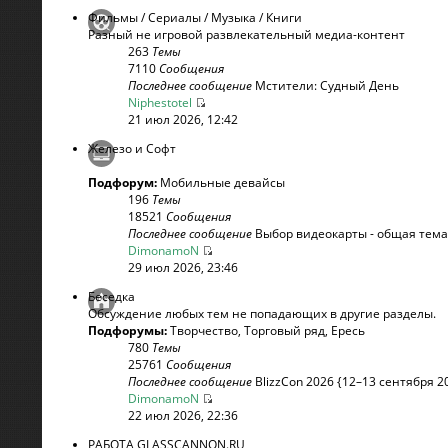
Фильмы / Сериалы / Музыка / Книги
Разный не игровой развлекательный медиа-контент
263
Темы
7110
Сообщения
Последнее сообщение
Мстители: Судный День
Niphestotel
21 июл 2026, 12:42
Железо и Софт
Подфорум:
Мобильные девайсы
196
Темы
18521
Сообщения
Последнее сообщение
Выбор видеокарты - общая тема
DimonamoN
29 июл 2026, 23:46
Беседка
Обсуждение любых тем не попадающих в другие разделы.
Подфорумы:
Творчество
,
Торговый ряд
,
Ересь
780
Темы
25761
Сообщения
Последнее сообщение
BlizzCon 2026 {12–13 сентября 20
DimonamoN
22 июл 2026, 22:36
РАБОТА GLASSCANNON.RU