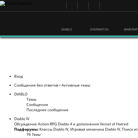
DIABLO
OVERWATCH
WARCRAF
Вход
Сообщения без ответов
•
Активные темы
DIABLO
Темы
Сообщения
Последнее сообщение
Diablo IV
Обсуждение Action-RPG Diablo 4 и дополнения Vessel of Hatred
Подфорумы:
Классы Diablo IV
,
Игровая механика Diablo IV
,
Поиск и
76
Темы