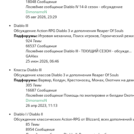
18048
Сообщения
Последнее сообщение
Diablo IV 14-й сезон - обсуждение
DimonamoN
05 авг 2026, 23:29
Diablo III
Обсуждение Action-RPG Diablo 3 и дополнения Reaper Of Souls
Подфорумы:
Игровая механика
,
Поиск игроков
,
Героический реж
924
Темы
66537
Сообщения
Последнее сообщение
Diablo III - ТЕКУЩИЙ СЕЗОН - обсужде...
GAAlex
25 июн 2026, 06:46
Классы Diablo III
Обсуждение классов Diablo 3 и дополнения Reaper Of Souls
Подфорумы:
Варвар
,
Колдун
,
Крестоносец
,
Монах
,
Охотник на дем
305
Темы
16687
Сообщения
Последнее сообщение
Помощь по экипировке и билдам Охотни
DimonamoN
26 апр 2023, 11:13
Diablo I / Diablo II
Обсуждение классических Action-RPG от Blizzard, всех дополнений 
85
Темы
8954
Сообщения