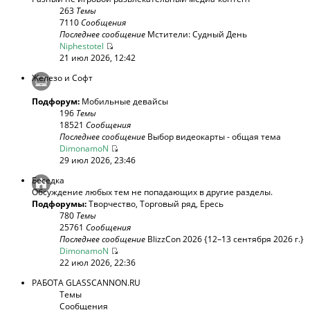
263
Темы
7110
Сообщения
Последнее сообщение
Мстители: Судный День
Niphestotel
21 июл 2026, 12:42
Железо и Софт
Подфорум:
Мобильные девайсы
196
Темы
18521
Сообщения
Последнее сообщение
Выбор видеокарты - общая тема
DimonamoN
29 июл 2026, 23:46
Беседка
Обсуждение любых тем не попадающих в другие разделы.
Подфорумы:
Творчество
,
Торговый ряд
,
Ересь
780
Темы
25761
Сообщения
Последнее сообщение
BlizzCon 2026 {12–13 сентября 2026 г.}
DimonamoN
22 июл 2026, 22:36
РАБОТА GLASSCANNON.RU
Темы
Сообщения