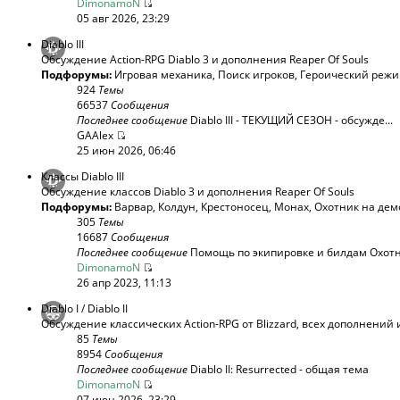
DimonamoN
05 авг 2026, 23:29
Diablo III
Обсуждение Action-RPG Diablo 3 и дополнения Reaper Of Souls
Подфорумы:
Игровая механика
,
Поиск игроков
,
Героический реж
924
Темы
66537
Сообщения
Последнее сообщение
Diablo III - ТЕКУЩИЙ СЕЗОН - обсужде...
GAAlex
25 июн 2026, 06:46
Классы Diablo III
Обсуждение классов Diablo 3 и дополнения Reaper Of Souls
Подфорумы:
Варвар
,
Колдун
,
Крестоносец
,
Монах
,
Охотник на дем
305
Темы
16687
Сообщения
Последнее сообщение
Помощь по экипировке и билдам Охотни
DimonamoN
26 апр 2023, 11:13
Diablo I / Diablo II
Обсуждение классических Action-RPG от Blizzard, всех дополнений 
85
Темы
8954
Сообщения
Последнее сообщение
Diablo II: Resurrected - общая тема
DimonamoN
07 июн 2026, 23:29