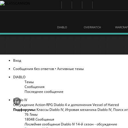
DIABLO
OVERWATCH
WARCRAF
Вход
Сообщения без ответов
•
Активные темы
DIABLO
Темы
Сообщения
Последнее сообщение
Diablo IV
Обсуждение Action-RPG Diablo 4 и дополнения Vessel of Hatred
Подфорумы:
Классы Diablo IV
,
Игровая механика Diablo IV
,
Поиск и
76
Темы
18048
Сообщения
Последнее сообщение
Diablo IV 14-й сезон - обсуждение