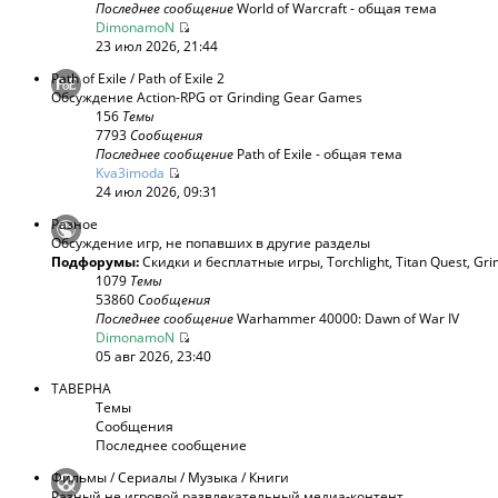
Последнее сообщение
World of Warcraft - общая тема
DimonamoN
23 июл 2026, 21:44
Path of Exile / Path of Exile 2
Обсуждение Action-RPG от Grinding Gear Games
156
Темы
7793
Сообщения
Последнее сообщение
Path of Exile - общая тема
Kva3imoda
24 июл 2026, 09:31
Разное
Обсуждение игр, не попавших в другие разделы
Подфорумы:
Скидки и бесплатные игры
,
Torchlight
,
Titan Quest
,
Gri
1079
Темы
53860
Сообщения
Последнее сообщение
Warhammer 40000: Dawn of War IV
DimonamoN
05 авг 2026, 23:40
ТАВЕРНА
Темы
Сообщения
Последнее сообщение
Фильмы / Сериалы / Музыка / Книги
Разный не игровой развлекательный медиа-контент