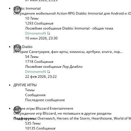
Diablo: Immortal
Обсуждение мобильной Action-RPG Diablo: Immortal для Android и i
10
Темы
1293
Сообщения
Последнее сообщение
Diablo: Immortal - общая тема
DimonamoN
10 июн 2026, 23:30
Мир Diablo
История Санктуария, фан-арты, комиксы, артбуки, книги, лор...
54
Темы
1718
Сообщения
Последнее сообщение
Лор Диабло
DimonamoN
22 фев 2026, 23:22
ДРУГИЕ ИГРЫ
Темы
Сообщения
Последнее сообщение
Другие игры Blizzard Entertainment
Обсуждение игр Blizzard, не попавших в другие разделы
Подфорумы:
Overwatch
,
Heroes of the Storm
,
Hearthstone
,
World of W
535
Темы
10135
Сообщения