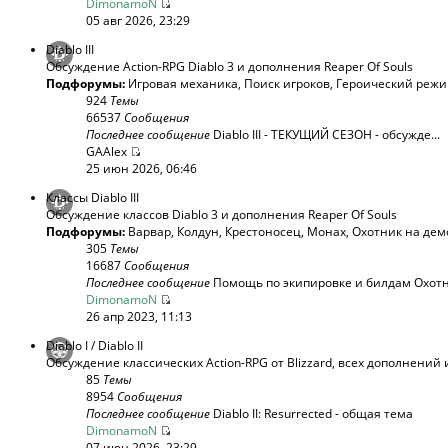
DimonamoN
05 авг 2026, 23:29
Diablo III
Обсуждение Action-RPG Diablo 3 и дополнения Reaper Of Souls
Подфорумы:
Игровая механика
,
Поиск игроков
,
Героический реж
924
Темы
66537
Сообщения
Последнее сообщение
Diablo III - ТЕКУЩИЙ СЕЗОН - обсужде...
GAAlex
25 июн 2026, 06:46
Классы Diablo III
Обсуждение классов Diablo 3 и дополнения Reaper Of Souls
Подфорумы:
Варвар
,
Колдун
,
Крестоносец
,
Монах
,
Охотник на дем
305
Темы
16687
Сообщения
Последнее сообщение
Помощь по экипировке и билдам Охотни
DimonamoN
26 апр 2023, 11:13
Diablo I / Diablo II
Обсуждение классических Action-RPG от Blizzard, всех дополнений 
85
Темы
8954
Сообщения
Последнее сообщение
Diablo II: Resurrected - общая тема
DimonamoN
07 июн 2026, 23:29