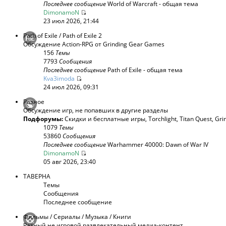
Последнее сообщение
World of Warcraft - общая тема
DimonamoN
23 июл 2026, 21:44
Path of Exile / Path of Exile 2
Обсуждение Action-RPG от Grinding Gear Games
156
Темы
7793
Сообщения
Последнее сообщение
Path of Exile - общая тема
Kva3imoda
24 июл 2026, 09:31
Разное
Обсуждение игр, не попавших в другие разделы
Подфорумы:
Скидки и бесплатные игры
,
Torchlight
,
Titan Quest
,
Gri
1079
Темы
53860
Сообщения
Последнее сообщение
Warhammer 40000: Dawn of War IV
DimonamoN
05 авг 2026, 23:40
ТАВЕРНА
Темы
Сообщения
Последнее сообщение
Фильмы / Сериалы / Музыка / Книги
Разный не игровой развлекательный медиа-контент