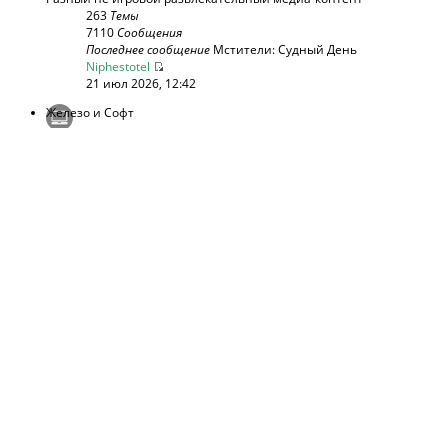
263
Темы
7110
Сообщения
Последнее сообщение
Мстители: Судный День
Niphestotel
21 июл 2026, 12:42
Железо и Софт
Подфорум:
Мобильные девайсы
196
Темы
18521
Сообщения
Последнее сообщение
Выбор видеокарты - общая тема
DimonamoN
29 июл 2026, 23:46
Беседка
Обсуждение любых тем не попадающих в другие разделы.
Подфорумы:
Творчество
,
Торговый ряд
,
Ересь
780
Темы
25761
Сообщения
Последнее сообщение
BlizzCon 2026 {12–13 сентября 2026 г.}
DimonamoN
22 июл 2026, 22:36
РАБОТА GLASSCANNON.RU
Темы
Сообщения