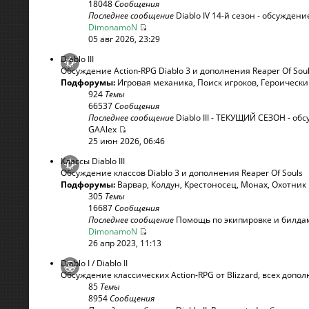
18048
Сообщения
Последнее сообщение
Diablo IV 14-й сезон - обсуждени
DimonamoN
05 авг 2026, 23:29
Diablo III
Обсуждение Action-RPG Diablo 3 и дополнения Reaper Of Sou
Подфорумы:
Игровая механика
,
Поиск игроков
,
Героическ
924
Темы
66537
Сообщения
Последнее сообщение
Diablo III - ТЕКУЩИЙ СЕЗОН - обсу
GAAlex
25 июн 2026, 06:46
Классы Diablo III
Обсуждение классов Diablo 3 и дополнения Reaper Of Souls
Подфорумы:
Варвар
,
Колдун
,
Крестоносец
,
Монах
,
Охотник
305
Темы
16687
Сообщения
Последнее сообщение
Помощь по экипировке и билдам 
DimonamoN
26 апр 2023, 11:13
Diablo I / Diablo II
Обсуждение классических Action-RPG от Blizzard, всех допо
85
Темы
8954
Сообщения