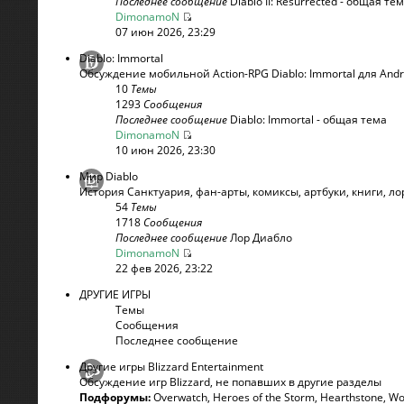
Последнее сообщение
Diablo II: Resurrected - общая те
DimonamoN
07 июн 2026, 23:29
Diablo: Immortal
Обсуждение мобильной Action-RPG Diablo: Immortal для Andr
10
Темы
1293
Сообщения
Последнее сообщение
Diablo: Immortal - общая тема
DimonamoN
10 июн 2026, 23:30
Мир Diablo
История Санктуария, фан-арты, комиксы, артбуки, книги, лор
54
Темы
1718
Сообщения
Последнее сообщение
Лор Диабло
DimonamoN
22 фев 2026, 23:22
ДРУГИЕ ИГРЫ
Темы
Сообщения
Последнее сообщение
Другие игры Blizzard Entertainment
Обсуждение игр Blizzard, не попавших в другие разделы
Подфорумы:
Overwatch
,
Heroes of the Storm
,
Hearthstone
,
Wo