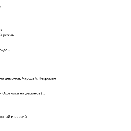
е
ls
ий режим
жде...
 на демонов
,
Чародей
,
Некромант
Охотника на демонов (...
лнений и версий