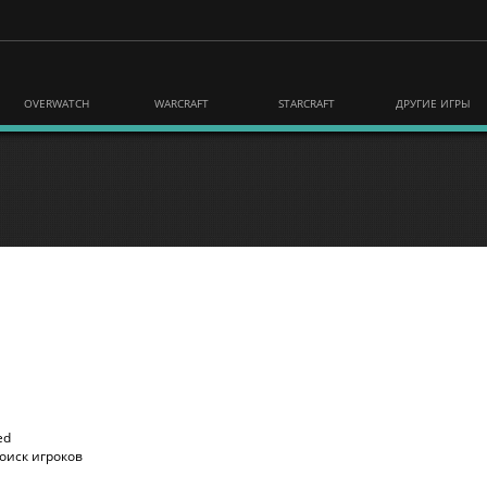
OVERWATCH
WARCRAFT
STARCRAFT
ДРУГИЕ ИГРЫ
ed
оиск игроков