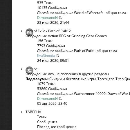
535
Темы
10135
Сообщения
Последнее сообщение
World of Warcraft - общая тема
DimonamoN
23 июл 2026, 21:44
Path of Exile / Path of Exile 2
Обсуждение Action-RPG от Grinding Gear Games
156
Темы
7793
Сообщения
Последнее сообщение
Path of Exile - общая тема
Kva3imoda
24 июл 2026, 09:31
Разное
Обсуждение игр, не попавших в другие разделы
Подфорумы:
Скидки и бесплатные игры
,
Torchlight
,
Titan Qu
1079
Темы
53860
Сообщения
Последнее сообщение
Warhammer 40000: Dawn of War 
DimonamoN
05 авг 2026, 23:40
ТАВЕРНА
Темы
Сообщения
Последнее сообщение