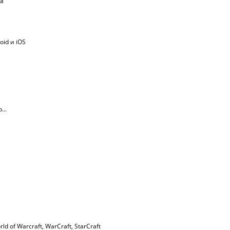
ма
oid и iOS
...
rld of Warcraft
,
WarСraft
,
StarCraft