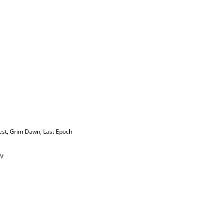
est
,
Grim Dawn
,
Last Epoch
IV