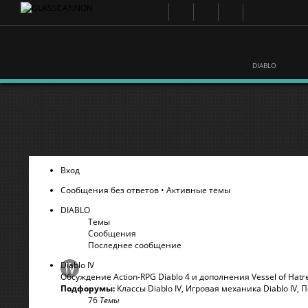
DIABLO
Вход
Сообщения без ответов
•
Активные темы
DIABLO
Темы
Сообщения
Последнее сообщение
Diablo IV
Обсуждение Action-RPG Diablo 4 и дополнения Vessel of Hatr
Подфорумы:
Классы Diablo IV
,
Игровая механика Diablo IV
,
П
76
Темы