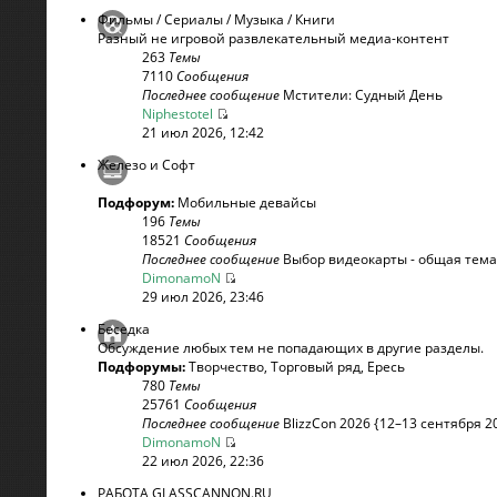
Фильмы / Сериалы / Музыка / Книги
Разный не игровой развлекательный медиа-контент
263
Темы
7110
Сообщения
Последнее сообщение
Мстители: Судный День
Niphestotel
21 июл 2026, 12:42
Железо и Софт
Подфорум:
Мобильные девайсы
196
Темы
18521
Сообщения
Последнее сообщение
Выбор видеокарты - общая тема
DimonamoN
29 июл 2026, 23:46
Беседка
Обсуждение любых тем не попадающих в другие разделы.
Подфорумы:
Творчество
,
Торговый ряд
,
Ересь
780
Темы
25761
Сообщения
Последнее сообщение
BlizzCon 2026 {12–13 сентября 20
DimonamoN
22 июл 2026, 22:36
РАБОТА GLASSCANNON.RU