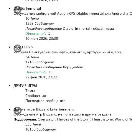
Diablo: Immortal
Обсуждение мобильной Action-RPG Diablo: Immortal для Android и i
10
Темы
1293
Сообщения
Последнее сообщение
Diablo: Immortal - общая тема
DimonamoN
10 июн 2026, 23:30
Мир Diablo
История Санктуария, фан-арты, комиксы, артбуки, книги, лор...
54
Темы
1718
Сообщения
Последнее сообщение
Лор Диабло
DimonamoN
22 фев 2026, 23:22
ДРУГИЕ ИГРЫ
Темы
Сообщения
Последнее сообщение
Другие игры Blizzard Entertainment
Обсуждение игр Blizzard, не попавших в другие разделы
Подфорумы:
Overwatch
,
Heroes of the Storm
,
Hearthstone
,
World of W
535
Темы
10135
Сообщения