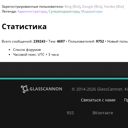
Зарегистрированные пользователи:
Bing [Bot]
,
Google [Bot]
,
Yandex [Bot]
Легенда:
Администраторы
,
Супермодераторы
,
Модераторы
Статистика
Всего сообщений:
239243
• Тем:
4697
• Пользователей:
9752
• Новый поль
Список форумов
Часовой пояс: UTC + 3 часа
© 2014-2026 GlassCannon. 
Связаться с нами
П
RSS
ВКонтакте