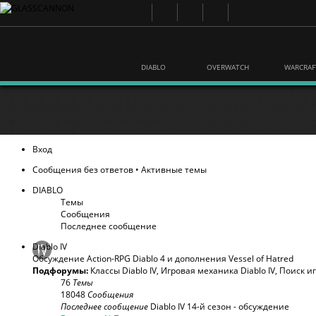
DIABLO
OVERWATCH
WARCRAF
Вход
Сообщения без ответов
•
Активные темы
DIABLO
Темы
Сообщения
Последнее сообщение
Diablo IV
Обсуждение Action-RPG Diablo 4 и дополнения Vessel of Hatred
Подфорумы:
Классы Diablo IV
,
Игровая механика Diablo IV
,
Поиск и
76
Темы
18048
Сообщения
Последнее сообщение
Diablo IV 14-й сезон - обсуждение