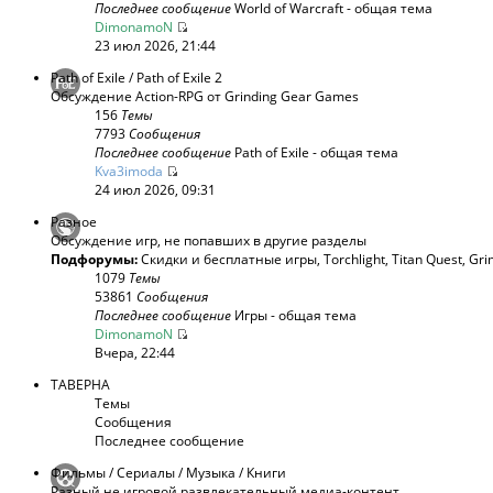
Последнее сообщение
World of Warcraft - общая тема
DimonamoN
23 июл 2026, 21:44
Path of Exile / Path of Exile 2
Обсуждение Action-RPG от Grinding Gear Games
156
Темы
7793
Сообщения
Последнее сообщение
Path of Exile - общая тема
Kva3imoda
24 июл 2026, 09:31
Разное
Обсуждение игр, не попавших в другие разделы
Подфорумы:
Скидки и бесплатные игры
,
Torchlight
,
Titan Quest
,
Gri
1079
Темы
53861
Сообщения
Последнее сообщение
Игры - общая тема
DimonamoN
Вчера, 22:44
ТАВЕРНА
Темы
Сообщения
Последнее сообщение
Фильмы / Сериалы / Музыка / Книги
Разный не игровой развлекательный медиа-контент