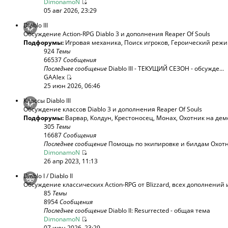
DimonamoN
05 авг 2026, 23:29
Diablo III
Обсуждение Action-RPG Diablo 3 и дополнения Reaper Of Souls
Подфорумы:
Игровая механика
,
Поиск игроков
,
Героический реж
924
Темы
66537
Сообщения
Последнее сообщение
Diablo III - ТЕКУЩИЙ СЕЗОН - обсужде...
GAAlex
25 июн 2026, 06:46
Классы Diablo III
Обсуждение классов Diablo 3 и дополнения Reaper Of Souls
Подфорумы:
Варвар
,
Колдун
,
Крестоносец
,
Монах
,
Охотник на дем
305
Темы
16687
Сообщения
Последнее сообщение
Помощь по экипировке и билдам Охотни
DimonamoN
26 апр 2023, 11:13
Diablo I / Diablo II
Обсуждение классических Action-RPG от Blizzard, всех дополнений 
85
Темы
8954
Сообщения
Последнее сообщение
Diablo II: Resurrected - общая тема
DimonamoN
07 июн 2026, 23:29