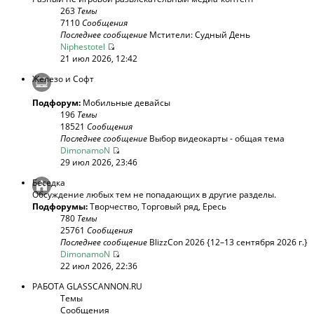
263
Темы
7110
Сообщения
Последнее сообщение
Мстители: Судный День
Niphestotel
21 июл 2026, 12:42
Железо и Софт
Подфорум:
Мобильные девайсы
196
Темы
18521
Сообщения
Последнее сообщение
Выбор видеокарты - общая тема
DimonamoN
29 июл 2026, 23:46
Беседка
Обсуждение любых тем не попадающих в другие разделы.
Подфорумы:
Творчество
,
Торговый ряд
,
Ересь
780
Темы
25761
Сообщения
Последнее сообщение
BlizzCon 2026 {12–13 сентября 2026 г.}
DimonamoN
22 июл 2026, 22:36
РАБОТА GLASSCANNON.RU
Темы
Сообщения