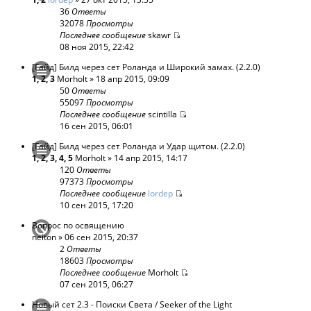
36
Ответы
32078
Просмотры
Последнее сообщение
skawr
08 ноя 2015, 22:42
[Гайд] Билд через сет Роланда и Широкий замах. (2.2.0)
1
,
2
,
3
Morholt
» 18 апр 2015, 09:09
50
Ответы
55097
Просмотры
Последнее сообщение
scintilla
16 сен 2015, 06:01
[Гайд] Билд через сет Роланда и Удар щитом. (2.2.0)
1
,
2
,
3
,
4
,
5
Morholt
» 14 апр 2015, 14:17
120
Ответы
97373
Просмотры
Последнее сообщение
lordep
10 сен 2015, 17:20
Вопрос по освящению
neiton
» 06 сен 2015, 20:37
2
Ответы
18603
Просмотры
Последнее сообщение
Morholt
07 сен 2015, 06:27
Новый сет 2.3 - Поиски Света / Seeker of the Light