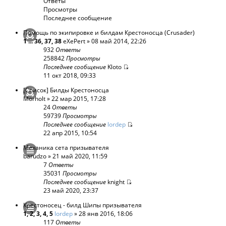
Ответы
Просмотры
Последнее сообщение
Помощь по экипировке и билдам Крестоносца (Crusader)
1
...
36
,
37
,
38
eXePert
» 08 май 2014, 22:26
932
Ответы
258842
Просмотры
Последнее сообщение
Kloto
11 окт 2018, 09:33
[Список] Билды Крестоносца
Morholt
» 22 мар 2015, 17:28
24
Ответы
59739
Просмотры
Последнее сообщение
lordep
22 апр 2015, 10:54
Механика сета призывателя
barudzo
» 21 май 2020, 11:59
7
Ответы
35031
Просмотры
Последнее сообщение
knight
23 май 2020, 23:37
Крестоносец - билд Шипы призывателя
1
,
2
,
3
,
4
,
5
lordep
» 28 янв 2016, 18:06
117
Ответы