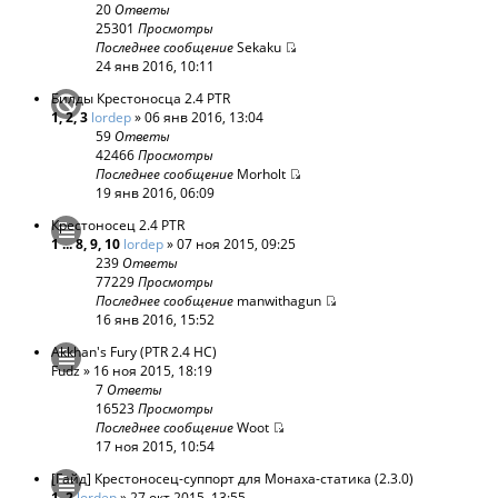
20
Ответы
25301
Просмотры
Последнее сообщение
Sekaku
24 янв 2016, 10:11
Билды Крестоносца 2.4 PTR
1
,
2
,
3
lordep
» 06 янв 2016, 13:04
59
Ответы
42466
Просмотры
Последнее сообщение
Morholt
19 янв 2016, 06:09
Крестоносец 2.4 PTR
1
...
8
,
9
,
10
lordep
» 07 ноя 2015, 09:25
239
Ответы
77229
Просмотры
Последнее сообщение
manwithagun
16 янв 2016, 15:52
Akkhan's Fury (PTR 2.4 HC)
Fudz
» 16 ноя 2015, 18:19
7
Ответы
16523
Просмотры
Последнее сообщение
Woot
17 ноя 2015, 10:54
[Гайд] Крестоносец-суппорт для Монаха-статика (2.3.0)
1
,
2
lordep
» 27 окт 2015, 13:55