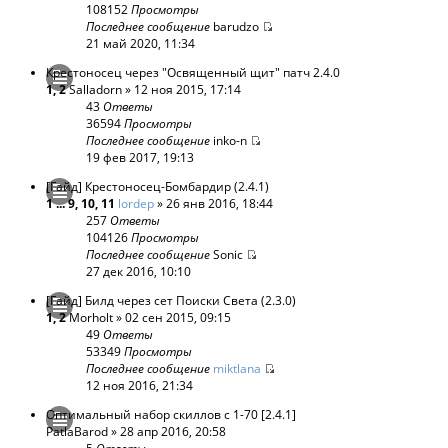
108152
Просмотры
Последнее сообщение
barudzo
21 май 2020, 11:34
Крестоносец через "Освященный щит" патч 2.4.0
1
,
2
Salladorn
» 12 ноя 2015, 17:14
43
Ответы
36594
Просмотры
Последнее сообщение
inko-n
19 фев 2017, 19:13
[Гайд] Крестоносец-Бомбардир (2.4.1)
1
...
9
,
10
,
11
lordep
» 26 янв 2016, 18:44
257
Ответы
104126
Просмотры
Последнее сообщение
Sonic
27 дек 2016, 10:10
[Гайд] Билд через сет Поиски Света (2.3.0)
1
,
2
Morholt
» 02 сен 2015, 09:15
49
Ответы
53349
Просмотры
Последнее сообщение
miktlana
12 ноя 2016, 21:34
Оптимальный набор скиллов с 1-70 [2.4.1]
PatlaBarod
» 28 апр 2016, 20:58