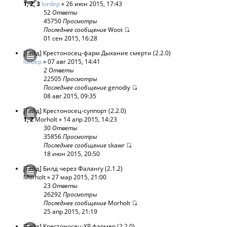
1
,
2
,
3
lordep
» 26 июн 2015, 17:43
52
Ответы
45750
Просмотры
Последнее сообщение
Woot
01 сен 2015, 16:28
[Гайд] Крестоносец-фарм Дыхание смерти (2.2.0)
lordep
» 07 авг 2015, 14:41
2
Ответы
22505
Просмотры
Последнее сообщение
genodiy
08 авг 2015, 09:35
[Гайд] Крестоносец-суппорт (2.2.0)
1
,
2
Morholt
» 14 апр 2015, 14:23
30
Ответы
35856
Просмотры
Последнее сообщение
skawr
18 июн 2015, 20:50
[Гайд] Билд через Фалангу (2.1.2)
Morholt
» 27 мар 2015, 21:00
23
Ответы
26292
Просмотры
Последнее сообщение
Morholt
25 апр 2015, 21:19
[Гайд] Крестоносец-XP фармер (2.2.0)