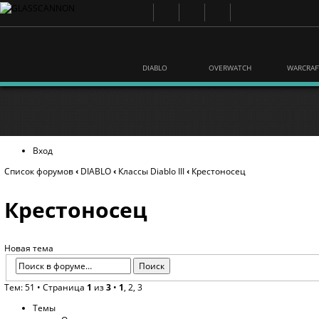
DIABLO
OVERWATCH
WARCRAF
Вход
Список форумов
‹
DIABLO
‹
Классы Diablo III
‹
Крестоносец
Крестоносец
Новая тема
Тем: 51 •
Страница
1
из
3
•
1
,
2
,
3
Темы