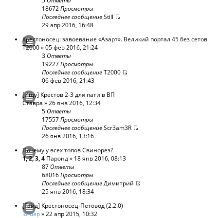
5
Ответы
18672
Просмотры
Последнее сообщение
Still
29 апр 2016, 16:48
Крестоносец: завоевание «Азарт». Великий портал 45 без сетов
T2000
» 05 фев 2016, 21:24
3
Ответы
19227
Просмотры
Последнее сообщение
T2000
06 фев 2016, 21:43
[Ищу] Крестов 2-3 для пати в ВП
Ставра
» 26 янв 2016, 12:34
5
Ответы
17557
Просмотры
Последнее сообщение
Scr3am3R
26 янв 2016, 13:16
Почему у всех топов Свинорез?
1
,
2
,
3
,
4
Паронд
» 18 янв 2016, 08:13
87
Ответы
68016
Просмотры
Последнее сообщение
Димитрий
25 янв 2016, 18:34
[Гайд] Крестоносец-Петовод (2.2.0)
lordep
» 22 апр 2015, 10:32