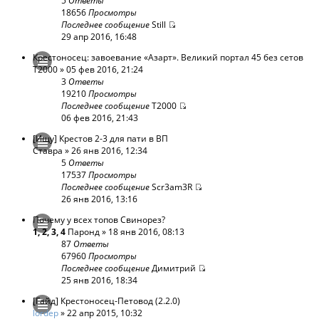
5
Ответы
18656
Просмотры
Последнее сообщение
Still
29 апр 2016, 16:48
Крестоносец: завоевание «Азарт». Великий портал 45 без сетов
T2000
» 05 фев 2016, 21:24
3
Ответы
19210
Просмотры
Последнее сообщение
T2000
06 фев 2016, 21:43
[Ищу] Крестов 2-3 для пати в ВП
Ставра
» 26 янв 2016, 12:34
5
Ответы
17537
Просмотры
Последнее сообщение
Scr3am3R
26 янв 2016, 13:16
Почему у всех топов Свинорез?
1
,
2
,
3
,
4
Паронд
» 18 янв 2016, 08:13
87
Ответы
67960
Просмотры
Последнее сообщение
Димитрий
25 янв 2016, 18:34
[Гайд] Крестоносец-Петовод (2.2.0)
lordep
» 22 апр 2015, 10:32