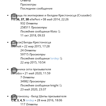
Ответы
Просмотры
Последнее сообщение
Помощь по экипировке и билдам Крестоносца (Crusader)
1
...
36
,
37
,
38
eXePert
» 08 май 2014, 22:26
932
Ответы
258511
Просмотры
Последнее сообщение
Kloto
11 окт 2018, 09:33
[Список] Билды Крестоносца
Morholt
» 22 мар 2015, 17:28
24
Ответы
59715
Просмотры
Последнее сообщение
lordep
22 апр 2015, 10:54
Механика сета призывателя
barudzo
» 21 май 2020, 11:59
7
Ответы
34982
Просмотры
Последнее сообщение
knight
23 май 2020, 23:37
Крестоносец - билд Шипы призывателя
1
,
2
,
3
,
4
,
5
lordep
» 28 янв 2016, 18:06
117
Ответы