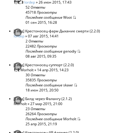
1
,
2
,
3
lordep
» 26 июн 2015, 17:43
52
Ответы
45718
Просмотры
Последнее сообщение
Woot
01 сен 2015, 16:28
[Гайд] Крестоносец-фарм Дыхание смерти (2.2.0)
lordep
» 07 авг 2015, 14:41
2
Ответы
22482
Просмотры
Последнее сообщение
genodiy
08 авг 2015, 09:35
[Гайд] Крестоносец-суппорт (2.2.0)
1
,
2
Morholt
» 14 апр 2015, 14:23
30
Ответы
35835
Просмотры
Последнее сообщение
skawr
18 июн 2015, 20:50
[Гайд] Билд через Фалангу (2.1.2)
Morholt
» 27 мар 2015, 21:00
23
Ответы
26264
Просмотры
Последнее сообщение
Morholt
25 апр 2015, 21:19
[Гайд] Крестоносец-XP фармер (2.2.0)