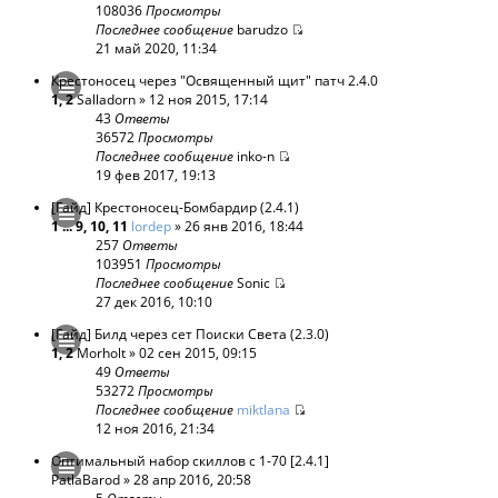
108036
Просмотры
Последнее сообщение
barudzo
21 май 2020, 11:34
Крестоносец через "Освященный щит" патч 2.4.0
1
,
2
Salladorn
» 12 ноя 2015, 17:14
43
Ответы
36572
Просмотры
Последнее сообщение
inko-n
19 фев 2017, 19:13
[Гайд] Крестоносец-Бомбардир (2.4.1)
1
...
9
,
10
,
11
lordep
» 26 янв 2016, 18:44
257
Ответы
103951
Просмотры
Последнее сообщение
Sonic
27 дек 2016, 10:10
[Гайд] Билд через сет Поиски Света (2.3.0)
1
,
2
Morholt
» 02 сен 2015, 09:15
49
Ответы
53272
Просмотры
Последнее сообщение
miktlana
12 ноя 2016, 21:34
Оптимальный набор скиллов с 1-70 [2.4.1]
PatlaBarod
» 28 апр 2016, 20:58