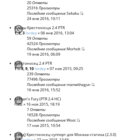
20
Ответы
25316
Просмотры
Последнее сообщение
Sekaku
24 янв 2016, 10:11
Билды Крестоносца 2.4 PTR
1
,
2
,
3
lordep
» 06 янв 2016, 13:04
59
Ответы
42524
Просмотры
Последнее сообщение
Morholt
19 янв 2016, 06:09
Крестоносец 2.4 PTR
1
...
8
,
9
,
10
lordep
» 07 ноя 2015, 09:25
239
Ответы
77496
Просмотры
Последнее сообщение
manwithagun
16 янв 2016, 15:52
Akkhan's Fury (PTR 2.4 HC)
Fudz
» 16 ноя 2015, 18:19
7
Ответы
16528
Просмотры
Последнее сообщение
Woot
17 ноя 2015, 10:54
[Гайд] Крестоносец-суппорт для Монаха-статика (2.3.0)
1
,
2
lordep
» 27 окт 2015, 13:55