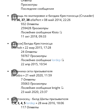
Ответы
Просмотры
Последнее сообщение
Помощь по экипировке и билдам Крестоносца (Crusader)
1
...
36
,
37
,
38
eXePert
» 08 май 2014, 22:26
932
Ответы
259428
Просмотры
Последнее сообщение
Kloto
11 окт 2018, 09:33
[Список] Билды Крестоносца
Morholt
» 22 мар 2015, 17:28
24
Ответы
59767
Просмотры
Последнее сообщение
lordep
22 апр 2015, 10:54
Механика сета призывателя
barudzo
» 21 май 2020, 11:59
7
Ответы
35063
Просмотры
Последнее сообщение
knight
23 май 2020, 23:37
Крестоносец - билд Шипы призывателя
1
,
2
,
3
,
4
,
5
lordep
» 28 янв 2016, 18:06
117
Ответы