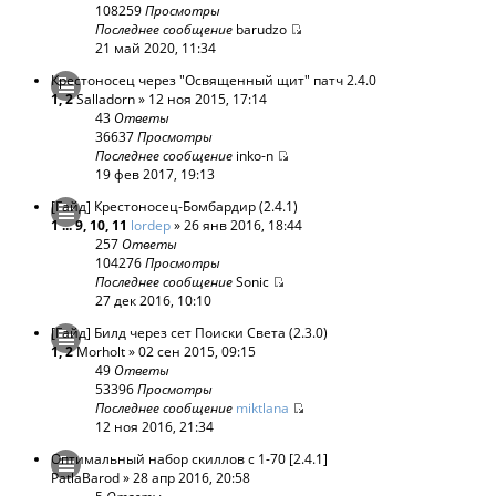
108259
Просмотры
Последнее сообщение
barudzo
21 май 2020, 11:34
Крестоносец через "Освященный щит" патч 2.4.0
1
,
2
Salladorn
» 12 ноя 2015, 17:14
43
Ответы
36637
Просмотры
Последнее сообщение
inko-n
19 фев 2017, 19:13
[Гайд] Крестоносец-Бомбардир (2.4.1)
1
...
9
,
10
,
11
lordep
» 26 янв 2016, 18:44
257
Ответы
104276
Просмотры
Последнее сообщение
Sonic
27 дек 2016, 10:10
[Гайд] Билд через сет Поиски Света (2.3.0)
1
,
2
Morholt
» 02 сен 2015, 09:15
49
Ответы
53396
Просмотры
Последнее сообщение
miktlana
12 ноя 2016, 21:34
Оптимальный набор скиллов с 1-70 [2.4.1]
PatlaBarod
» 28 апр 2016, 20:58