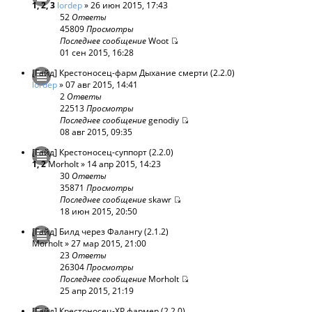
1
,
2
,
3
lordep
» 26 июн 2015, 17:43
52
Ответы
45809
Просмотры
Последнее сообщение
Woot
01 сен 2015, 16:28
[Гайд] Крестоносец-фарм Дыхание смерти (2.2.0)
lordep
» 07 авг 2015, 14:41
2
Ответы
22513
Просмотры
Последнее сообщение
genodiy
08 авг 2015, 09:35
[Гайд] Крестоносец-суппорт (2.2.0)
1
,
2
Morholt
» 14 апр 2015, 14:23
30
Ответы
35871
Просмотры
Последнее сообщение
skawr
18 июн 2015, 20:50
[Гайд] Билд через Фалангу (2.1.2)
Morholt
» 27 мар 2015, 21:00
23
Ответы
26304
Просмотры
Последнее сообщение
Morholt
25 апр 2015, 21:19
[Гайд] Крестоносец-XP фармер (2.2.0)