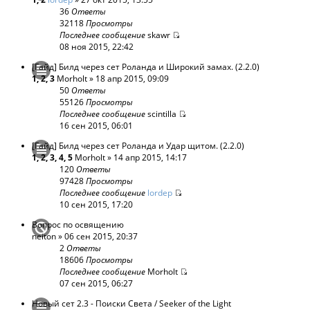
36
Ответы
32118
Просмотры
Последнее сообщение
skawr
08 ноя 2015, 22:42
[Гайд] Билд через сет Роланда и Широкий замах. (2.2.0)
1
,
2
,
3
Morholt
» 18 апр 2015, 09:09
50
Ответы
55126
Просмотры
Последнее сообщение
scintilla
16 сен 2015, 06:01
[Гайд] Билд через сет Роланда и Удар щитом. (2.2.0)
1
,
2
,
3
,
4
,
5
Morholt
» 14 апр 2015, 14:17
120
Ответы
97428
Просмотры
Последнее сообщение
lordep
10 сен 2015, 17:20
Вопрос по освящению
neiton
» 06 сен 2015, 20:37
2
Ответы
18606
Просмотры
Последнее сообщение
Morholt
07 сен 2015, 06:27
Новый сет 2.3 - Поиски Света / Seeker of the Light