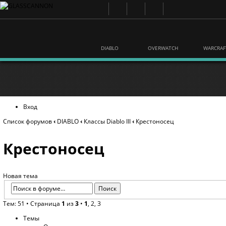
DIABLO
OVERWATCH
WARCRAF
Вход
Список форумов
‹
DIABLO
‹
Классы Diablo III
‹
Крестоносец
Крестоносец
Новая тема
Тем: 51 •
Страница
1
из
3
•
1
,
2
,
3
Темы