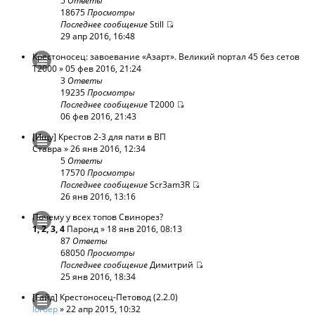
5
Ответы
18675
Просмотры
Последнее сообщение
Still
29 апр 2016, 16:48
Крестоносец: завоевание «Азарт». Великий портал 45 без сетов
T2000
» 05 фев 2016, 21:24
3
Ответы
19235
Просмотры
Последнее сообщение
T2000
06 фев 2016, 21:43
[Ищу] Крестов 2-3 для пати в ВП
Ставра
» 26 янв 2016, 12:34
5
Ответы
17570
Просмотры
Последнее сообщение
Scr3am3R
26 янв 2016, 13:16
Почему у всех топов Свинорез?
1
,
2
,
3
,
4
Паронд
» 18 янв 2016, 08:13
87
Ответы
68050
Просмотры
Последнее сообщение
Димитрий
25 янв 2016, 18:34
[Гайд] Крестоносец-Петовод (2.2.0)
lordep
» 22 апр 2015, 10:32