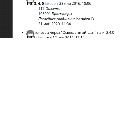
1
,
2
,
3
,
4
,
5
lordep
» 28 янв 2016, 18:06
117
Ответы
108091
Просмотры
Последнее сообщение
barudzo
21 май 2020, 11:34
Крестоносец через "Освященный щит" патч 2.4.0
1
,
2
Salladorn
» 12 ноя 2015, 17:14
43
Ответы
36586
Просмотры
Последнее сообщение
inko-n
19 фев 2017, 19:13
[Гайд] Крестоносец-Бомбардир (2.4.1)
1
...
9
,
10
,
11
lordep
» 26 янв 2016, 18:44
257
Ответы
104047
Просмотры
Последнее сообщение
Sonic
27 дек 2016, 10:10
[Гайд] Билд через сет Поиски Света (2.3.0)
1
,
2
Morholt
» 02 сен 2015, 09:15
49
Ответы
53312
Просмотры
Последнее сообщение
miktlana
12 ноя 2016, 21:34