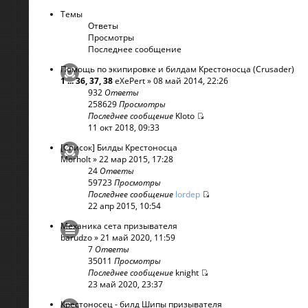
Темы
Ответы
Просмотры
Последнее сообщение
Помощь по экипировке и билдам Крестоносца (Crusader)
1
...
36
,
37
,
38
eXePert
» 08 май 2014, 22:26
932
Ответы
258629
Просмотры
Последнее сообщение
Kloto
11 окт 2018, 09:33
[Список] Билды Крестоносца
Morholt
» 22 мар 2015, 17:28
24
Ответы
59723
Просмотры
Последнее сообщение
lordep
22 апр 2015, 10:54
Механика сета призывателя
barudzo
» 21 май 2020, 11:59
7
Ответы
35011
Просмотры
Последнее сообщение
knight
23 май 2020, 23:37
Крестоносец - билд Шипы призывателя