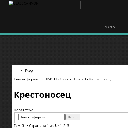
DIABLO
Вход
Список форумов
‹
DIABLO
‹
Классы Diablo III
‹
Крестоносец
Крестоносец
Новая тема
Тем: 51 •
Страница
1
из
3
•
1
,
2
,
3