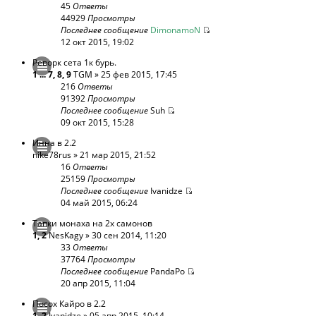
45
Ответы
44929
Просмотры
Последнее сообщение
DimonamoN
12 окт 2015, 19:02
Реворк сета 1к бурь.
1
...
7
,
8
,
9
TGM
» 25 фев 2015, 17:45
216
Ответы
91392
Просмотры
Последнее сообщение
Suh
09 окт 2015, 15:28
Инна в 2.2
nike78rus
» 21 мар 2015, 21:52
16
Ответы
25159
Просмотры
Последнее сообщение
Ivanidze
04 май 2015, 06:24
Тапки монаха на 2х самонов
1
,
2
NesKagy
» 30 сен 2014, 11:20
33
Ответы
37764
Просмотры
Последнее сообщение
PandaPo
20 апр 2015, 11:04
Посох Кайро в 2.2
1
,
2
Ivanidze
» 05 апр 2015, 10:14