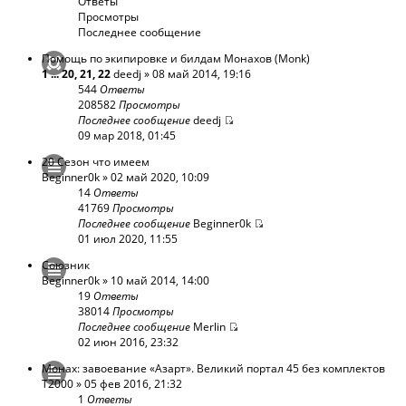
Ответы
Просмотры
Последнее сообщение
Помощь по экипировке и билдам Монахов (Monk)
1
...
20
,
21
,
22
deedj
» 08 май 2014, 19:16
544
Ответы
208582
Просмотры
Последнее сообщение
deedj
09 мар 2018, 01:45
20 Cезон что имеем
Beginner0k
» 02 май 2020, 10:09
14
Ответы
41769
Просмотры
Последнее сообщение
Beginner0k
01 июл 2020, 11:55
Союзник
Beginner0k
» 10 май 2014, 14:00
19
Ответы
38014
Просмотры
Последнее сообщение
Merlin
02 июн 2016, 23:32
Монах: завоевание «Азарт». Великий портал 45 без комплектов
T2000
» 05 фев 2016, 21:32
1
Ответы