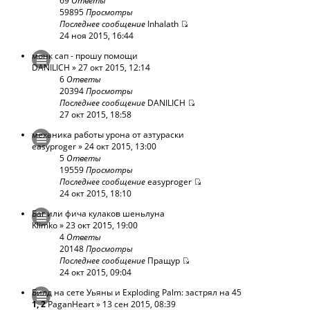
69
Ответы
59895
Просмотры
Последнее сообщение
Inhalath
24 ноя 2015, 16:44
монк сап - прошу помощи
DANILICH
» 27 окт 2015, 12:14
6
Ответы
20394
Просмотры
Последнее сообщение
DANILICH
27 окт 2015, 18:58
механика работы урона от азтураски
easyproger
» 24 окт 2015, 13:00
5
Ответы
19559
Просмотры
Последнее сообщение
easyproger
24 окт 2015, 18:10
Баг или фича кулаков шеньлуна
Klimko
» 23 окт 2015, 19:00
4
Ответы
20148
Просмотры
Последнее сообщение
Пращур
24 окт 2015, 09:04
Билд на сете Уьяны и Exploding Palm: застрял на 45
1
,
2
PaganHeart
» 13 сен 2015, 08:39