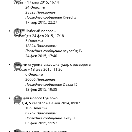
Vegas
» 17 мар 2015, 16:14
24
Ответы
28828
Просмотры
Последнее сообщение
Kreed
17 мар 2015, 22:27
HELP!!! Нубский вопрос...
psyhat0g
» 24 фев 2015, 17:18
5
Ответы
18824
Просмотры
Последнее сообщение
psyhat0g
24 фев 2015, 17:40
Механика урона: ладошка, удар с разворота
barudzo
» 13 фев 2015, 11:26
6
Ответы
20606
Просмотры
Последнее сообщение
Dezza
13 фев 2015, 19:38
Билд для нового Сунвоко
1
,
2
,
3
,
4
,
5
ksard72
» 19 ноя 2014, 09:07
106
Ответы
82762
Просмотры
Последнее сообщение
lexey
05 фев 2015, 11:52
Диггерсы и путь сотни кулаков