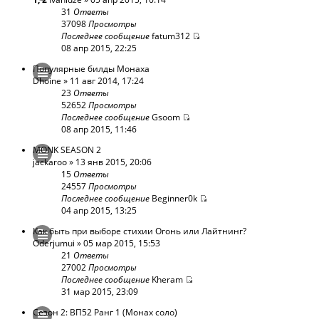
31
Ответы
37098
Просмотры
Последнее сообщение
fatum312
08 апр 2015, 22:25
Популярные билды Монаха
Dhoine
» 11 авг 2014, 17:24
23
Ответы
52652
Просмотры
Последнее сообщение
Gsoom
08 апр 2015, 11:46
MONK SEASON 2
jackaroo
» 13 янв 2015, 20:06
15
Ответы
24557
Просмотры
Последнее сообщение
Beginner0k
04 апр 2015, 13:25
Как быть при выборе стихии Огонь или Лайтнинг?
Oderjumui
» 05 мар 2015, 15:53
21
Ответы
27002
Просмотры
Последнее сообщение
Kheram
31 мар 2015, 23:09
Сезон 2: ВП52 Ранг 1 (Монах соло)