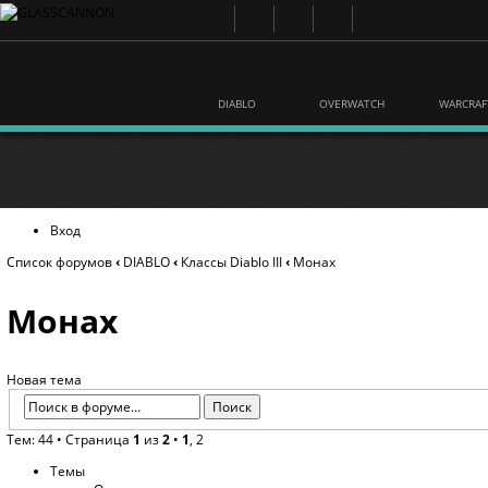
DIABLO
OVERWATCH
WARCRAF
Вход
Список форумов
‹
DIABLO
‹
Классы Diablo III
‹
Монах
Монах
Новая тема
Тем: 44 •
Страница
1
из
2
•
1
,
2
Темы