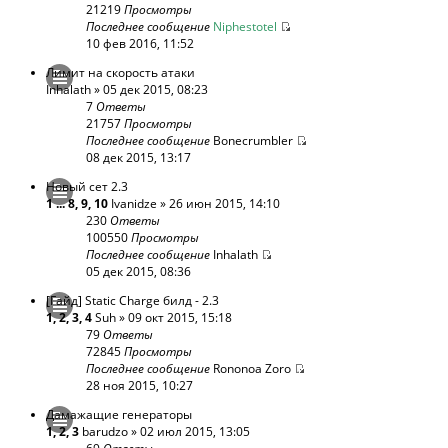
21219
Просмотры
Последнее сообщение
Niphestotel
10 фев 2016, 11:52
Лимит на скорость атаки
Inhalath
» 05 дек 2015, 08:23
7
Ответы
21757
Просмотры
Последнее сообщение
Bonecrumbler
08 дек 2015, 13:17
Новый сет 2.3
1
...
8
,
9
,
10
Ivanidze
» 26 июн 2015, 14:10
230
Ответы
100550
Просмотры
Последнее сообщение
Inhalath
05 дек 2015, 08:36
[Гайд] Static Charge билд - 2.3
1
,
2
,
3
,
4
Suh
» 09 окт 2015, 15:18
79
Ответы
72845
Просмотры
Последнее сообщение
Rononoa Zoro
28 ноя 2015, 10:27
Дамажащие генераторы
1
,
2
,
3
barudzo
» 02 июл 2015, 13:05