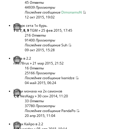
45
Ответы
44939
Просмотры
Последнее сообщение
DimonamoN
12 окт 2015, 19:02
Реворк сета 1к бурь.
1
...
7
,
8
,
9
TGM
» 25 фев 2015, 17:45
216
Ответы
91400
Просмотры
Последнее сообщение
Suh
09 окт 2015, 15:28
Инна в 2.2
nike78rus
» 21 мар 2015, 21:52
16
Ответы
25166
Просмотры
Последнее сообщение
Ivanidze
04 май 2015, 06:24
Тапки монаха на 2х самонов
1
,
2
NesKagy
» 30 сен 2014, 11:20
33
Ответы
37780
Просмотры
Последнее сообщение
PandaPo
20 апр 2015, 11:04
Посох Кайро в 2.2
1
,
2
Ivanidze
» 05 апр 2015, 10:14