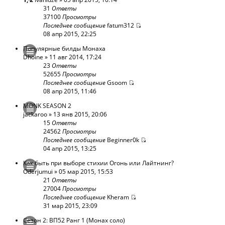
31
Ответы
37100
Просмотры
Последнее сообщение
fatum312
08 апр 2015, 22:25
Популярные билды Монаха
Dhoine
» 11 авг 2014, 17:24
23
Ответы
52655
Просмотры
Последнее сообщение
Gsoom
08 апр 2015, 11:46
MONK SEASON 2
jackaroo
» 13 янв 2015, 20:06
15
Ответы
24562
Просмотры
Последнее сообщение
Beginner0k
04 апр 2015, 13:25
Как быть при выборе стихии Огонь или Лайтнинг?
Oderjumui
» 05 мар 2015, 15:53
21
Ответы
27004
Просмотры
Последнее сообщение
Kheram
31 мар 2015, 23:09
Сезон 2: ВП52 Ранг 1 (Монах соло)