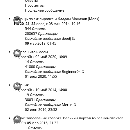
Ответы
Просмотры
Последнее сообщение
Помощь по экипировке и билдам Монахов (Monk)
1
...
20
,
21
,
22
deedj
» 08 май 2014, 19:16
544
Ответы
208657
Просмотры
Последнее сообщение
deedj
09 мар 2018, 01:45
20 Cезон что имеем
Beginner0k
» 02 май 2020, 10:09
14
Ответы
41800
Просмотры
Последнее сообщение
Beginner0k
01 июл 2020, 11:55
Союзник
Beginner0k
» 10 май 2014, 14:00
19
Ответы
38031
Просмотры
Последнее сообщение
Merlin
02 июн 2016, 23:32
Монах: завоевание «Азарт». Великий портал 45 без комплектов
T2000
» 05 фев 2016, 21:32
1
Ответы