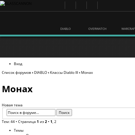
DIABLO
OVERWATCH
WARCRAF
Вход
Список форумов
‹
DIABLO
‹
Классы Diablo III
‹
Монах
Монах
Новая тема
Тем: 44 •
Страница
1
из
2
•
1
,
2
Темы