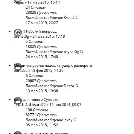
Vegas
» 17 мар 2015, 16:14
24
Ответы
28828
Просмотры
Последнее сообщение
Kreed
17 мар 2015, 22:27
HELP!!! Нубский вопрос...
psyhat0g
» 24 фев 2015, 17:18
5
Ответы
18825
Просмотры
Последнее сообщение
psyhat0g
24 фев 2015, 17:40
Механика урона: ладошка, удар с разворота
barudzo
» 13 фев 2015, 11:26
6
Ответы
20607
Просмотры
Последнее сообщение
Dezza
13 фев 2015, 19:38
Билд для нового Сунвоко
1
,
2
,
3
,
4
,
5
ksard72
» 19 ноя 2014, 09:07
106
Ответы
82771
Просмотры
Последнее сообщение
lexey
05 фев 2015, 11:52
Диггерсы и путь сотни кулаков