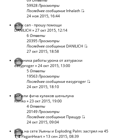
69
Ответы
59928
Просмотры
Последнее сообщение
Inhalath
24 ноя 2015, 16:44
монк сап - прошу помощи
DANILICH
» 27 окт 2015, 12:14
6
Ответы
20395
Просмотры
Последнее сообщение
DANILICH
27 окт 2015, 18:58
механика работы урона от азтураски
easyproger
» 24 окт 2015, 13:00
5
Ответы
19563
Просмотры
Последнее сообщение
easyproger
24 окт 2015, 18:10
Баг или фича кулаков шеньлуна
Klimko
» 23 окт 2015, 19:00
4
Ответы
20149
Просмотры
Последнее сообщение
Пращур
24 окт 2015, 09:04
Билд на сете Уьяны и Exploding Palm: застрял на 45
1
,
2
PaganHeart
» 13 сен 2015, 08:39