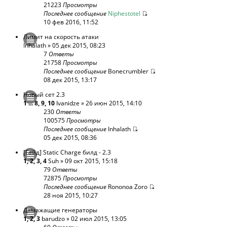
21223
Просмотры
Последнее сообщение
Niphestotel
10 фев 2016, 11:52
Лимит на скорость атаки
Inhalath
» 05 дек 2015, 08:23
7
Ответы
21758
Просмотры
Последнее сообщение
Bonecrumbler
08 дек 2015, 13:17
Новый сет 2.3
1
...
8
,
9
,
10
Ivanidze
» 26 июн 2015, 14:10
230
Ответы
100575
Просмотры
Последнее сообщение
Inhalath
05 дек 2015, 08:36
[Гайд] Static Charge билд - 2.3
1
,
2
,
3
,
4
Suh
» 09 окт 2015, 15:18
79
Ответы
72875
Просмотры
Последнее сообщение
Rononoa Zoro
28 ноя 2015, 10:27
Дамажащие генераторы
1
,
2
,
3
barudzo
» 02 июл 2015, 13:05