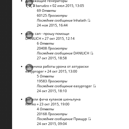
Дамажащие генераторы
1
,
2
,
3
barudzo
» 02 июл 2015, 13:05
69
Ответы
60125
Просмотры
Последнее сообщение
Inhalath
24 ноя 2015, 16:44
монк сап - прошу помощи
DANILICH
» 27 окт 2015, 12:14
6
Ответы
20408
Просмотры
Последнее сообщение
DANILICH
27 окт 2015, 18:58
механика работы урона от азтураски
easyproger
» 24 окт 2015, 13:00
5
Ответы
19583
Просмотры
Последнее сообщение
easyproger
24 окт 2015, 18:10
Баг или фича кулаков шеньлуна
Klimko
» 23 окт 2015, 19:00
4
Ответы
20168
Просмотры
Последнее сообщение
Пращур
24 окт 2015, 09:04