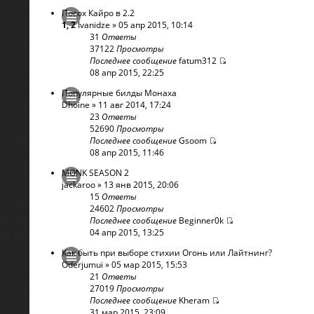
Посох Кайро в 2.2
1
,
2
Ivanidze
» 05 апр 2015, 10:14
31
Ответы
37122
Просмотры
Последнее сообщение
fatum312
08 апр 2015, 22:25
Популярные билды Монаха
Dhoine
» 11 авг 2014, 17:24
23
Ответы
52690
Просмотры
Последнее сообщение
Gsoom
08 апр 2015, 11:46
MONK SEASON 2
jackaroo
» 13 янв 2015, 20:06
15
Ответы
24602
Просмотры
Последнее сообщение
Beginner0k
04 апр 2015, 13:25
Как быть при выборе стихии Огонь или Лайтнинг?
Oderjumui
» 05 мар 2015, 15:53
21
Ответы
27019
Просмотры
Последнее сообщение
Kheram
31 мар 2015, 23:09