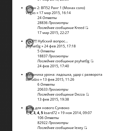
Сезон 2: ВП52 Ранг 1 (Монах соло)
Vegas
» 17 мар 2015, 16:14
24
Ответы
28836
Просмотры
Последнее сообщение
Kreed
17 мар 2015, 22:27
HELP!!! Нубский вопрос...
psyhat0g
» 24 фев 2015, 17:18
5
Ответы
18837
Просмотры
Последнее сообщение
psyhat0g
24 фев 2015, 17:40
Механика урона: ладошка, удар с разворота
barudzo
» 13 фев 2015, 11:26
6
Ответы
20633
Просмотры
Последнее сообщение
Dezza
13 фев 2015, 19:38
Билд для нового Сунвоко
1
,
2
,
3
,
4
,
5
ksard72
» 19 ноя 2014, 09:07
106
Ответы
82922
Просмотры
Последнее сообщение
lexey