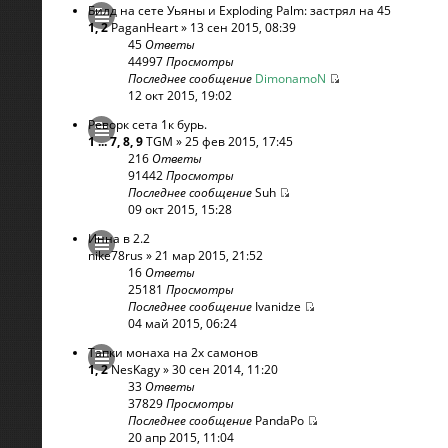
Билд на сете Уьяны и Exploding Palm: застрял на 45
1
,
2
PaganHeart
» 13 сен 2015, 08:39
45
Ответы
44997
Просмотры
Последнее сообщение
DimonamoN
12 окт 2015, 19:02
Реворк сета 1к бурь.
1
...
7
,
8
,
9
TGM
» 25 фев 2015, 17:45
216
Ответы
91442
Просмотры
Последнее сообщение
Suh
09 окт 2015, 15:28
Инна в 2.2
nike78rus
» 21 мар 2015, 21:52
16
Ответы
25181
Просмотры
Последнее сообщение
Ivanidze
04 май 2015, 06:24
Тапки монаха на 2х самонов
1
,
2
NesKagy
» 30 сен 2014, 11:20
33
Ответы
37829
Просмотры
Последнее сообщение
PandaPo
20 апр 2015, 11:04