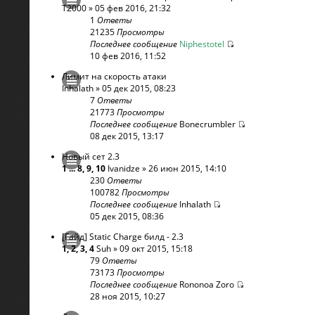
T2000
» 05 фев 2016, 21:32
1
Ответы
21235
Просмотры
Последнее сообщение
Niphestotel
10 фев 2016, 11:52
Лимит на скорость атаки
Inhalath
» 05 дек 2015, 08:23
7
Ответы
21773
Просмотры
Последнее сообщение
Bonecrumbler
08 дек 2015, 13:17
Новый сет 2.3
1
...
8
,
9
,
10
Ivanidze
» 26 июн 2015, 14:10
230
Ответы
100782
Просмотры
Последнее сообщение
Inhalath
05 дек 2015, 08:36
[Гайд] Static Charge билд - 2.3
1
,
2
,
3
,
4
Suh
» 09 окт 2015, 15:18
79
Ответы
73173
Просмотры
Последнее сообщение
Rononoa Zoro
28 ноя 2015, 10:27