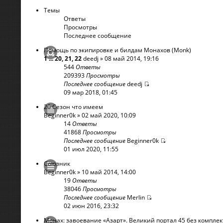
Темы
Ответы
Просмотры
Последнее сообщение
Помощь по экипировке и билдам Монахов (Monk)
1
...
20
,
21
,
22
deedj
» 08 май 2014, 19:16
544
Ответы
209393
Просмотры
Последнее сообщение
deedj
09 мар 2018, 01:45
20 Cезон что имеем
Beginner0k
» 02 май 2020, 10:09
14
Ответы
41868
Просмотры
Последнее сообщение
Beginner0k
01 июл 2020, 11:55
Союзник
Beginner0k
» 10 май 2014, 14:00
19
Ответы
38046
Просмотры
Последнее сообщение
Merlin
02 июн 2016, 23:32
Монах: завоевание «Азарт». Великий портал 45 без комплек