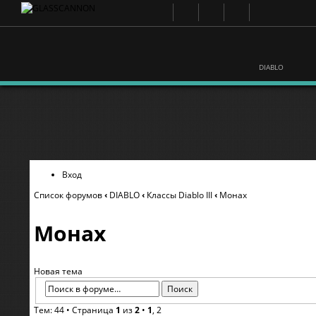
DIABLO
Вход
Список форумов
‹
DIABLO
‹
Классы Diablo III
‹
Монах
Монах
Новая тема
Тем: 44 •
Страница
1
из
2
•
1
,
2