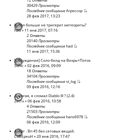
12
Ответы
30429
Просмотры
Последнее сообщение
Arpeccop
28 фев 2017, 13:23
Купол больше не тригерит метеориты?
had
» 11 янв 2017, 07:16
2
Ответы
20140
Просмотры
Последнее сообщение
had
11 янв 2017, 15:36
[Обсуждение] Соло-билд на Вихрь+Поток
Sonic
» 02 фев 2016, 09:09
18
Ответы
34104
Просмотры
Последнее сообщение
st_log
09 фев 2016, 12:16
Дорогая, я сломал Diablo III ? (2.4)
Zet1x
» 06 фев 2016, 10:58
4
Ответы
21503
Просмотры
Последнее сообщение
hans6978
06 фев 2016, 12:09
Азарт . Вп 45 без сетовых вещей.
CoBEpeuH
» 20 янв 2016, 17:47