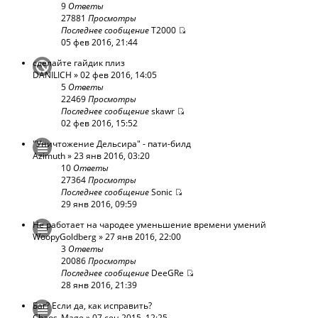
9
Ответы
27881
Просмотры
Последнее сообщение
T2000
05 фев 2016, 21:44
сделайте гайдик плиз
DANILICH
» 02 фев 2016, 14:05
5
Ответы
22469
Просмотры
Последнее сообщение
skawr
02 фев 2016, 15:52
"Уничтожение Дельсира" - пати-билд
Azimuth
» 23 янв 2016, 03:20
10
Ответы
27364
Просмотры
Последнее сообщение
Sonic
29 янв 2016, 09:59
Не работает на чародее уменьшение времени умений
WoopyGoldberg
» 27 янв 2016, 22:00
3
Ответы
20086
Просмотры
Последнее сообщение
DeeGRe
28 янв 2016, 21:39
Баг? Если да, как исправить?
Chaos_Mage
» 07 сен 2015, 12:25