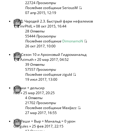
22724
Просмотры
Последнее сообщение
SeriousM
07 апр 2015, 12:19
ГАЙД: Чародей 2.3. Быстрый фарм нефалемов
1
,
2
mrPhilL
» 08 окт 2015, 16:44
28
Ответы
55444
Просмотры
Последнее сообщение
DimonamoN
26 окт 2017, 10:00
Wiz: Сезон 10 и Архоновый Гидроманальд
1
,
2
Azimuth
» 20 мар 2017, 04:52
39
Ответы
57557
Просмотры
Последнее сообщение
ziguld
19 июл 2017, 13:00
Клинки + дельсир
had
» 25 мар 2017, 20:25
4
Ответы
21702
Просмотры
Последнее сообщение
MaxiJazz
27 мар 2017, 16:55
Тал Раши + Выр + Манальд = 0 урон
Gargules
» 25 фев 2017, 22:15