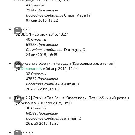
4
Ответы
21347
Просмотры
Последнее сообщение
Chaos_Mage
07 сен 2015, 18:22
Сорка 2.3
1
,
2
3LiON
» 26 июн 2015, 13:27
40
Ответы
63383
Просмотры
Последнее сообщение
Darthgrey
24 авг 2015, 16:45
[Обсуждение] Хроники Чародея (Классовые изменения)
1
,
2
DimonamoN
» 06 апр 2015, 15:44
32
Ответы
47832
Просмотры
Последнее сообщение
Xsiz3R
26 июн 2015, 09:05
[Билд. 2.2] Стихии Тал Раши+Оплот воли. Пати, обычный режим
1
,
2
SeriousM
» 10 апр 2015, 16:11
36
Ответы
64589
Просмотры
Последнее сообщение
ataman
26 май 2015, 12:37
Сорка в 2.2