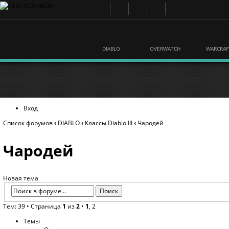
DIABLO
OVERWATCH
WARCRAF
Вход
Список форумов
‹
DIABLO
‹
Классы Diablo III
‹
Чародей
Чародей
Новая тема
Тем: 39 •
Страница
1
из
2
•
1
,
2
Темы