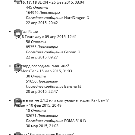
1
...
16
,
17
,
18
3LiON
» 26 фев 2015, 03:04
445
Ответы
164946
Просмотры
Последнее сообщение
HardDragon
22 апр 2015, 20:42
Сет Тал Раши
1
,
2
,
3
Tearaway
» 09 апр 2015, 12:41
58
Ответы
85355
Просмотры
Последнее сообщение
Gsoom
22 апр 2015, 09:27
Близзард возродили пианино?
1
,
2
MonsTer
» 15 мар 2015, 01:03
30
Ответы
51656
Просмотры
Последнее сообщение
Bansha
20 апр 2015, 22:47
Гидры в патче 2.1.2 или критующие гидры. Как Вам??
Роман
» 10 фев 2015, 20:49
18
Ответы
32671
Просмотры
Последнее сообщение
POMA 316
30 мар 2015, 21:03
Наручи "Безрассудство Ранслора"