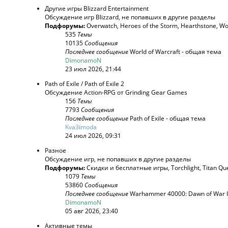
Другие игры Blizzard Entertainment
Обсуждение игр Blizzard, не попавших в другие разделы
Подфорумы:
Overwatch
,
Heroes of the Storm
,
Hearthstone
,
Wo
535
Темы
10135
Сообщения
Последнее сообщение
World of Warcraft - общая тема
DimonamoN
23 июл 2026, 21:44
Path of Exile / Path of Exile 2
Обсуждение Action-RPG от Grinding Gear Games
156
Темы
7793
Сообщения
Последнее сообщение
Path of Exile - общая тема
Kva3imoda
24 июл 2026, 09:31
Разное
Обсуждение игр, не попавших в другие разделы
Подфорумы:
Скидки и бесплатные игры
,
Torchlight
,
Titan Qu
1079
Темы
53860
Сообщения
Последнее сообщение
Warhammer 40000: Dawn of War 
DimonamoN
05 авг 2026, 23:40
Активные темы