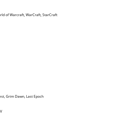
rld of Warcraft
,
WarСraft
,
StarCraft
est
,
Grim Dawn
,
Last Epoch
IV