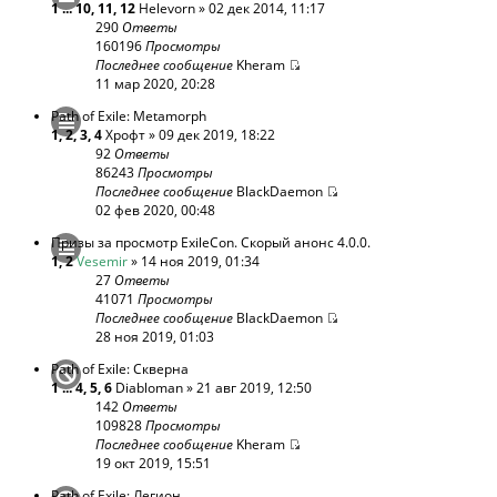
1
...
10
,
11
,
12
Helevorn
» 02 дек 2014, 11:17
290
Ответы
160196
Просмотры
Последнее сообщение
Kheram
11 мар 2020, 20:28
Path of Exile: Metamorph
1
,
2
,
3
,
4
Хрофт
» 09 дек 2019, 18:22
92
Ответы
86243
Просмотры
Последнее сообщение
BlackDaemon
02 фев 2020, 00:48
Призы за просмотр ExileCon. Скорый анонс 4.0.0.
1
,
2
Vesemir
» 14 ноя 2019, 01:34
27
Ответы
41071
Просмотры
Последнее сообщение
BlackDaemon
28 ноя 2019, 01:03
Path of Exile: Скверна
1
...
4
,
5
,
6
Diabloman
» 21 авг 2019, 12:50
142
Ответы
109828
Просмотры
Последнее сообщение
Kheram
19 окт 2019, 15:51
Path of Exile: Легион