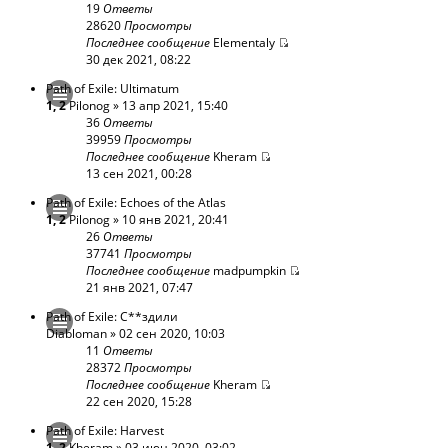
19
Ответы
28620
Просмотры
Последнее сообщение
Elementaly
30 дек 2021, 08:22
Path of Exile: Ultimatum
1
,
2
Pilonog
» 13 апр 2021, 15:40
36
Ответы
39959
Просмотры
Последнее сообщение
Kheram
13 сен 2021, 00:28
Path of Exile: Echoes of the Atlas
1
,
2
Pilonog
» 10 янв 2021, 20:41
26
Ответы
37741
Просмотры
Последнее сообщение
madpumpkin
21 янв 2021, 07:47
Path of Exile: С**здили
Diabloman
» 02 сен 2020, 10:03
11
Ответы
28372
Просмотры
Последнее сообщение
Kheram
22 сен 2020, 15:28
Path of Exile: Harvest
1
,
2
Kheram
» 03 июн 2020, 03:02