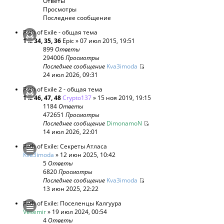
Ответы
Просмотры
Последнее сообщение
Path of Exile - общая тема
1
...
34
,
35
,
36
Epic
» 07 июл 2015, 19:51
899
Ответы
294006
Просмотры
Последнее сообщение
Kva3imoda
24 июл 2026, 09:31
Path of Exile 2 - общая тема
1
...
46
,
47
,
48
Crypto137
» 15 ноя 2019, 19:15
1184
Ответы
472651
Просмотры
Последнее сообщение
DimonamoN
14 июл 2026, 22:01
Path of Exile: Секреты Атласа
Kva3imoda
» 12 июн 2025, 10:42
5
Ответы
6820
Просмотры
Последнее сообщение
Kva3imoda
13 июн 2025, 22:22
Path of Exile: Поселенцы Калгуура
Vesemir
» 19 июл 2024, 00:54
4
Ответы