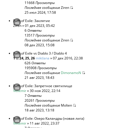
11668
Просмотры
Последнее сообщение
Ziren
25 июл 2024, 17:58
Path of Exile: Заклятие
Ziren
» 01 дек 2023, 05:42
6
Ответы
13517
Просмотры
Последнее сообщение
Ziren
08 дек 2023, 15:08
Path of Exile vs Diablo 3 / Diablo 4
1
...
24
,
25
,
26
miktlana
» 07 дек 2016, 22:38
626
Ответы
195908
Просмотры
Последнее сообщение
DimonamoN
21 авг 2023, 18:43
Path of Exile: Запретное святилище
Vesemir
» 30 ноя 2022, 22:14
7
Ответы
20261
Просмотры
Последнее сообщение
Molten
18 авг 2023, 13:18
Path of Exile: Озеро Каландры (новая лига)
Vesemir
» 11 авг 2022, 23:37