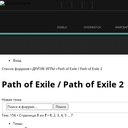
DIABLO
OVERWATCH
WARCRAF
Вход
Список форумов
‹
ДРУГИЕ ИГРЫ
‹
Path of Exile / Path of Exile 2
Path of Exile / Path of Exile 2
Новая тема
Тем: 156 •
Страница
1
из
7
•
1
,
2
,
3
,
4
,
5
...
7
Темы