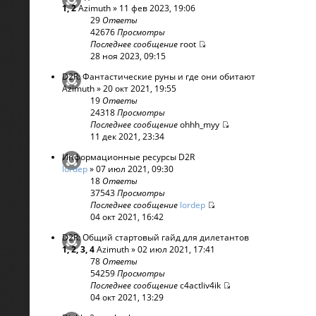
1
,
2
Azimuth
» 11 фев 2023, 19:06
29
Ответы
42676
Просмотры
Последнее сообщение
root
28 ноя 2023, 09:15
D2R: Фантастические руны и где они обитают
Azimuth
» 20 окт 2021, 19:55
19
Ответы
24318
Просмотры
Последнее сообщение
ohhh_myy
11 дек 2021, 23:34
Информационные ресурсы D2R
lordep
» 07 июл 2021, 09:30
18
Ответы
37543
Просмотры
Последнее сообщение
lordep
04 окт 2021, 16:42
D2R: Общий стартовый гайд для дилетантов
1
,
2
,
3
,
4
Azimuth
» 02 июл 2021, 17:41
78
Ответы
54259
Просмотры
Последнее сообщение
c4actliv4ik
04 окт 2021, 13:29