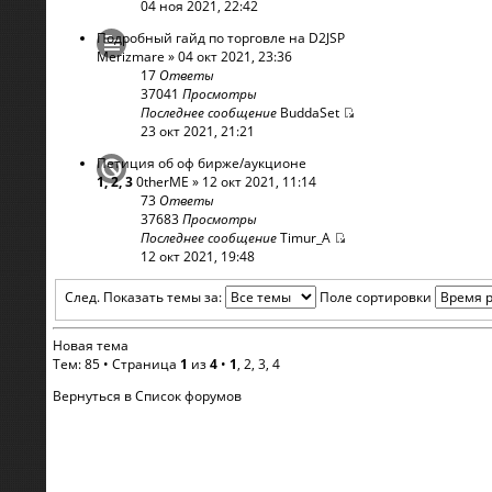
04 ноя 2021, 22:42
Подробный гайд по торговле на D2JSP
Merizmare
» 04 окт 2021, 23:36
17
Ответы
37041
Просмотры
Последнее сообщение
BuddaSet
23 окт 2021, 21:21
Петиция об оф бирже/аукционе
1
,
2
,
3
0therME
» 12 окт 2021, 11:14
73
Ответы
37683
Просмотры
Последнее сообщение
Timur_A
12 окт 2021, 19:48
След.
Показать темы за:
Поле сортировки
Новая тема
Тем: 85 •
Страница
1
из
4
•
1
,
2
,
3
,
4
Вернуться в Список форумов