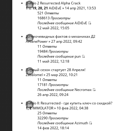
Diablo 2 Resurrected Alpha Crack
1
...
19
,
20
,
21
AiDiEvE
» 14 апр 2021, 13:53
521
Ответы
168613
Просмотры
Последнее сообщение
AiDiEvE
12 май 2022, 15:05
20 неочевидных фактов о механиках Д2
ArcanePower
» 27 апр 2022, 09:42
11
Ответы
19484
Просмотры
Последнее сообщение
pun
11 май 2022, 12:18
Первый сезон стартует 28 Апреля!
Zasalomel
» 25 мар 2022, 10:21
11
Ответы
17181
Просмотры
Последнее сообщение
Necromax
26 апр 2022, 09:24
Diablo II: Resurrected - где купить ключ со скидкой?
1
,
2
IMMOLATOR
» 10 фев 2022, 04:38
25
Ответы
32290
Просмотры
Последнее сообщение
Azimuth
14 фев 2022, 18:14