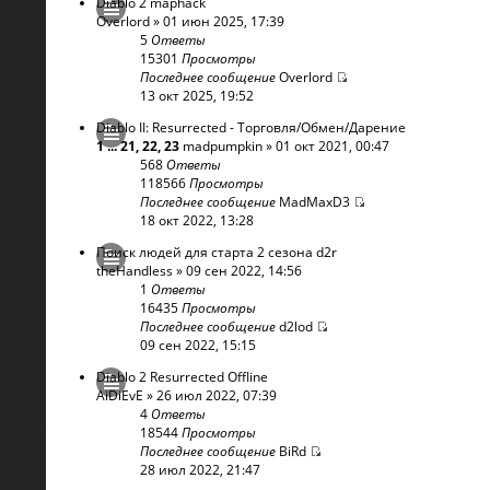
Diablo 2 maphack
Overlord
» 01 июн 2025, 17:39
5
Ответы
15301
Просмотры
Последнее сообщение
Overlord
13 окт 2025, 19:52
Diablo II: Resurrected - Торговля/Обмен/Дарение
1
...
21
,
22
,
23
madpumpkin
» 01 окт 2021, 00:47
568
Ответы
118566
Просмотры
Последнее сообщение
MadMaxD3
18 окт 2022, 13:28
Поиск людей для старта 2 сезона d2r
theHandless
» 09 сен 2022, 14:56
1
Ответы
16435
Просмотры
Последнее сообщение
d2lod
09 сен 2022, 15:15
Diablo 2 Resurrected Offline
AiDiEvE
» 26 июл 2022, 07:39
4
Ответы
18544
Просмотры
Последнее сообщение
BiRd
28 июл 2022, 21:47