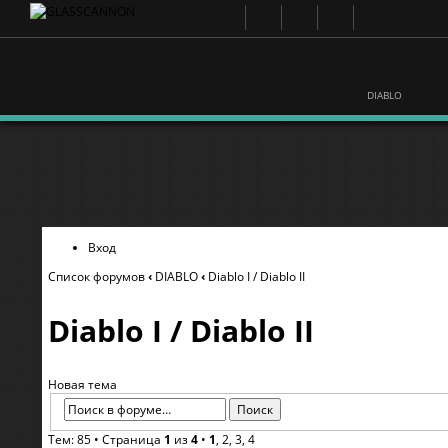
DIABLO
Вход
Список форумов
‹
DIABLO
‹
Diablo I / Diablo II
Diablo I / Diablo II
Новая тема
Тем: 85 •
Страница
1
из
4
•
1
,
2
,
3
,
4