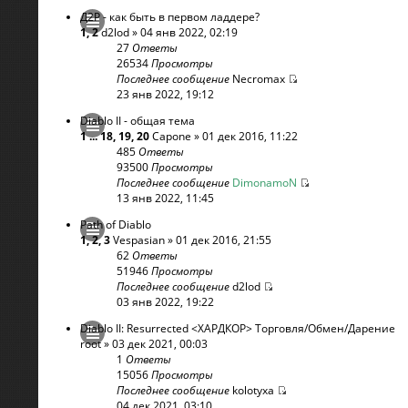
Д2Р - как быть в первом ладдере?
1
,
2
d2lod
» 04 янв 2022, 02:19
27
Ответы
26534
Просмотры
Последнее сообщение
Necromax
23 янв 2022, 19:12
Diablo II - общая тема
1
...
18
,
19
,
20
Capone
» 01 дек 2016, 11:22
485
Ответы
93500
Просмотры
Последнее сообщение
DimonamoN
13 янв 2022, 11:45
Path of Diablo
1
,
2
,
3
Vespasian
» 01 дек 2016, 21:55
62
Ответы
51946
Просмотры
Последнее сообщение
d2lod
03 янв 2022, 19:22
Diablo II: Resurrected <ХАРДКОР> Торговля/Обмен/Дарение
root
» 03 дек 2021, 00:03
1
Ответы
15056
Просмотры
Последнее сообщение
kolotyxa
04 дек 2021, 03:10