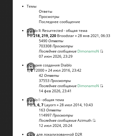
Темы
Ответы
Просмотры
Последнее сообщение
Diablo II: Resurrected - общая тема
1
...
218
,
219
,
220
Broodstar
» 28 янв 2021, 06:33
5490
Ответы
703308
Просмотры
Последнее сообщение
DimonamoN
07 июн 2026, 23:29
История создания Diablo
1
,
2
T2000
» 24 июл 2016, 23:42
42
Ответы
37553
Просмотры
Последнее сообщение
DimonamoN
14 фев 2026, 23:41
Diablo I - общая тема
1
...
5
,
6
,
7
Layorn
» 28 июл 2014, 10:43
163
Ответы
114997
Просмотры
Последнее сообщение
Azimuth
12 июл 2024, 20:24
Сайт для локализованной D2R