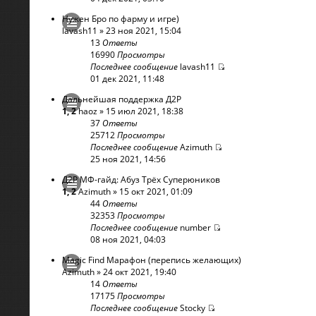
Нужен Бро по фарму и игре)
lavash11
» 23 ноя 2021, 15:04
13
Ответы
16990
Просмотры
Последнее сообщение
lavash11
01 дек 2021, 11:48
Дальнейшая поддержка Д2Р
1
,
2
haoz
» 15 июл 2021, 18:38
37
Ответы
25712
Просмотры
Последнее сообщение
Azimuth
25 ноя 2021, 14:56
Д2Р МФ-гайд: Абуз Трёх Суперюников
1
,
2
Azimuth
» 15 окт 2021, 01:09
44
Ответы
32353
Просмотры
Последнее сообщение
number
08 ноя 2021, 04:03
Magic Find Марафон (перепись желающих)
Azimuth
» 24 окт 2021, 19:40
14
Ответы
17175
Просмотры
Последнее сообщение
Stocky