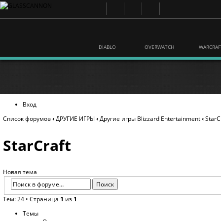
DIABLO
OVERWATCH
WARCRAF
Вход
Список форумов
‹
ДРУГИЕ ИГРЫ
‹
Другие игры Blizzard Entertainment
‹
StarC
StarCraft
Новая тема
Тем: 24 • Страница
1
из
1
Темы