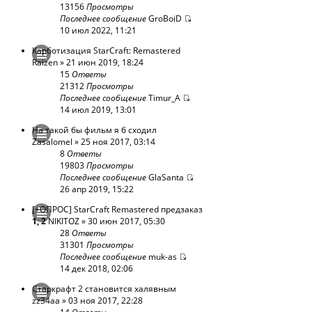
13156
Просмотры
Последнее сообщение
GroBoiD
10 июл 2022, 11:21
Карботизация StarCraft: Remastered
Raizen
» 21 июн 2019, 18:24
15
Ответы
21312
Просмотры
Последнее сообщение
Timur_A
14 июл 2019, 13:01
На такой бы фильм я б сходил
Zasalomel
» 25 ноя 2017, 03:14
8
Ответы
19803
Просмотры
Последнее сообщение
GlaSanta
26 апр 2019, 15:22
[+ОПРОС] StarCraft Remastered предзаказ
1
,
2
NIKITOZ
» 30 июн 2017, 05:30
28
Ответы
31301
Просмотры
Последнее сообщение
muk-as
14 дек 2018, 02:06
Старкрафт 2 становится халявным
zz34aa
» 03 ноя 2017, 22:28