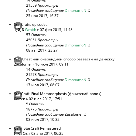
14
Ответы
21559
Просмотры
Последнее сообщение
DimonamoN
25 ноя 2017, 16:37
StarCrafts episodes.
1
,
2
,
3
Wraith
» 07 фев 2015, 11:48
57
Ответы
45051
Просмотры
Последнее сообщение
DimonamoN
08 авг 2017, 23:27
War Chest или очерендной способ развести на денежку
Zasalomel
» 16 июл 2017, 09:11
14
Ответы
21273
Просмотры
Последнее сообщение
DimonamoN
17 июл 2017, 08:07
StarCraft: Final Metamorphosis (фанатский ролик)
Raizen
» 02 июл 2017, 17:51
5
Ответы
18775
Просмотры
Последнее сообщение
Zasalomel
03 июл 2017, 10:32
Сайт StarCraft Remastered
NIKITOZ
» 03 апр 2017, 06:25