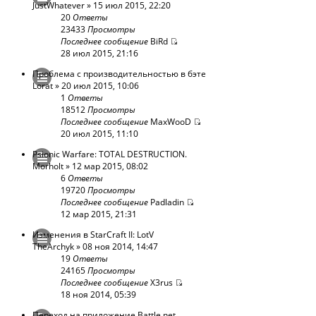
JustWhatever
» 15 июл 2015, 22:20
20
Ответы
23433
Просмотры
Последнее сообщение
BiRd
28 июл 2015, 21:16
Проблема с производительностью в бэте
Lorat
» 20 июл 2015, 10:06
1
Ответы
18512
Просмотры
Последнее сообщение
MaxWooD
20 июл 2015, 11:10
Psionic Warfare: TOTAL DESTRUCTION.
Morholt
» 12 мар 2015, 08:02
6
Ответы
19720
Просмотры
Последнее сообщение
Padladin
12 мар 2015, 21:31
Изменения в StarCraft II: LotV
TheArchyk
» 08 ноя 2014, 14:47
19
Ответы
24165
Просмотры
Последнее сообщение
X3rus
18 ноя 2014, 05:39
Переход на приложение Battle.net