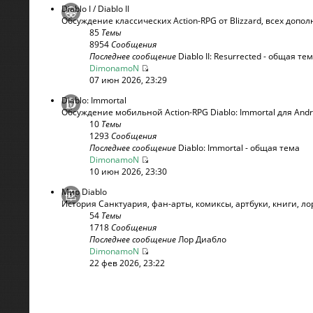
Diablo I / Diablo II
Обсуждение классических Action-RPG от Blizzard, всех допо
85
Темы
8954
Сообщения
Последнее сообщение
Diablo II: Resurrected - общая те
DimonamoN
07 июн 2026, 23:29
Diablo: Immortal
Обсуждение мобильной Action-RPG Diablo: Immortal для Andr
10
Темы
1293
Сообщения
Последнее сообщение
Diablo: Immortal - общая тема
DimonamoN
10 июн 2026, 23:30
Мир Diablo
История Санктуария, фан-арты, комиксы, артбуки, книги, лор
54
Темы
1718
Сообщения
Последнее сообщение
Лор Диабло
DimonamoN
22 фев 2026, 23:22