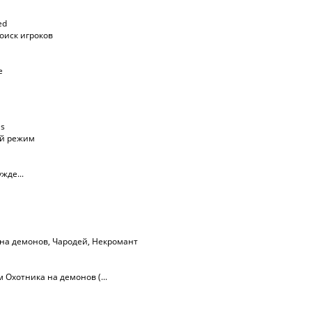
ed
оиск игроков
е
ls
ий режим
жде...
 на демонов
,
Чародей
,
Некромант
Охотника на демонов (...