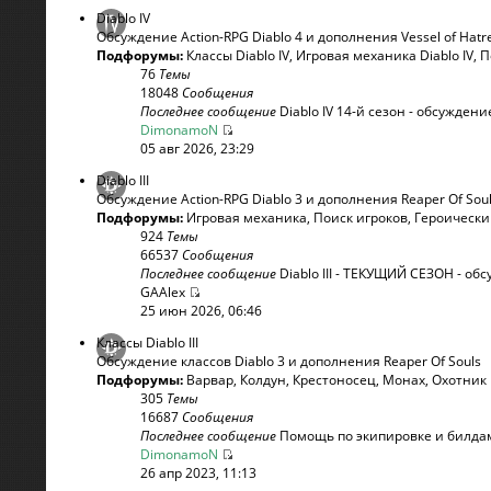
Diablo IV
Обсуждение Action-RPG Diablo 4 и дополнения Vessel of Hatr
Подфорумы:
Классы Diablo IV
,
Игровая механика Diablo IV
,
П
76
Темы
18048
Сообщения
Последнее сообщение
Diablo IV 14-й сезон - обсуждени
DimonamoN
05 авг 2026, 23:29
Diablo III
Обсуждение Action-RPG Diablo 3 и дополнения Reaper Of Sou
Подфорумы:
Игровая механика
,
Поиск игроков
,
Героическ
924
Темы
66537
Сообщения
Последнее сообщение
Diablo III - ТЕКУЩИЙ СЕЗОН - обсу
GAAlex
25 июн 2026, 06:46
Классы Diablo III
Обсуждение классов Diablo 3 и дополнения Reaper Of Souls
Подфорумы:
Варвар
,
Колдун
,
Крестоносец
,
Монах
,
Охотник
305
Темы
16687
Сообщения
Последнее сообщение
Помощь по экипировке и билдам 
DimonamoN
26 апр 2023, 11:13