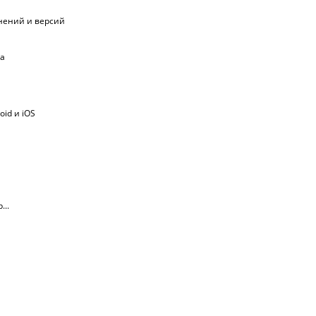
лнений и версий
ма
oid и iOS
...