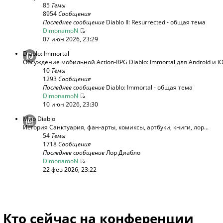
85
Темы
8954
Сообщения
Последнее сообщение
Diablo II: Resurrected - общая тема
DimonamoN
07 июн 2026, 23:29
Diablo: Immortal
Обсуждение мобильной Action-RPG Diablo: Immortal для Android и i
10
Темы
1293
Сообщения
Последнее сообщение
Diablo: Immortal - общая тема
DimonamoN
10 июн 2026, 23:30
Мир Diablo
История Санктуария, фан-арты, комиксы, артбуки, книги, лор...
54
Темы
1718
Сообщения
Последнее сообщение
Лор Диабло
DimonamoN
22 фев 2026, 23:22
Кто сейчас на конференции