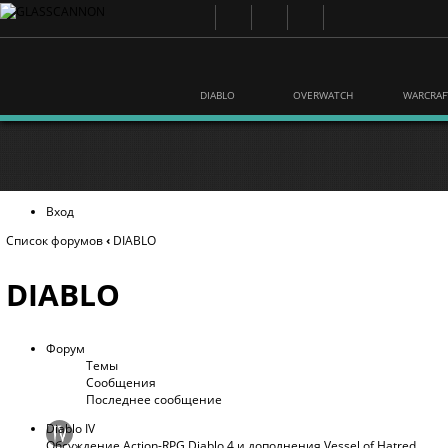
DIABLO
OVERWATCH
WARCRAF
Вход
Список форумов
‹
DIABLO
DIABLO
Форум
Темы
Сообщения
Последнее сообщение
Diablo IV
Обсуждение Action-RPG Diablo 4 и дополнения Vessel of Hatred