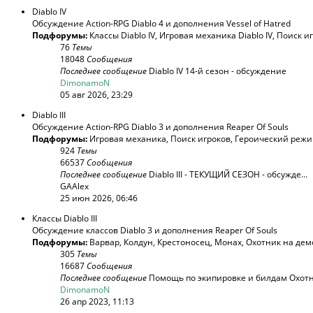
Diablo IV
Обсуждение Action-RPG Diablo 4 и дополнения Vessel of Hatred
Подфорумы:
Классы Diablo IV
,
Игровая механика Diablo IV
,
Поиск и
76
Темы
18048
Сообщения
Последнее сообщение
Diablo IV 14-й сезон - обсуждение
DimonamoN
05 авг 2026, 23:29
Diablo III
Обсуждение Action-RPG Diablo 3 и дополнения Reaper Of Souls
Подфорумы:
Игровая механика
,
Поиск игроков
,
Героический реж
924
Темы
66537
Сообщения
Последнее сообщение
Diablo III - ТЕКУЩИЙ СЕЗОН - обсужде...
GAAlex
25 июн 2026, 06:46
Классы Diablo III
Обсуждение классов Diablo 3 и дополнения Reaper Of Souls
Подфорумы:
Варвар
,
Колдун
,
Крестоносец
,
Монах
,
Охотник на дем
305
Темы
16687
Сообщения
Последнее сообщение
Помощь по экипировке и билдам Охотни
DimonamoN
26 апр 2023, 11:13