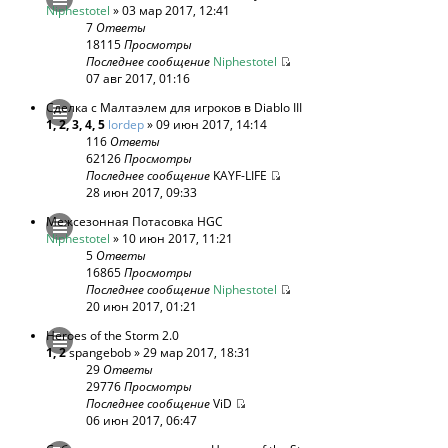
Niphestotel
» 03 мар 2017, 12:41
7
Ответы
18115
Просмотры
Последнее сообщение
Niphestotel
07 авг 2017, 01:16
Сделка с Малтаэлем для игроков в Diablo III
1
,
2
,
3
,
4
,
5
lordep
» 09 июн 2017, 14:14
116
Ответы
62126
Просмотры
Последнее сообщение
KAYF-LIFE
28 июн 2017, 09:33
Межсезонная Потасовка HGC
Niphestotel
» 10 июн 2017, 11:21
5
Ответы
16865
Просмотры
Последнее сообщение
Niphestotel
20 июн 2017, 01:21
Heroes of the Storm 2.0
1
,
2
spangebob
» 29 мар 2017, 18:31
29
Ответы
29776
Просмотры
Последнее сообщение
ViD
06 июн 2017, 06:47