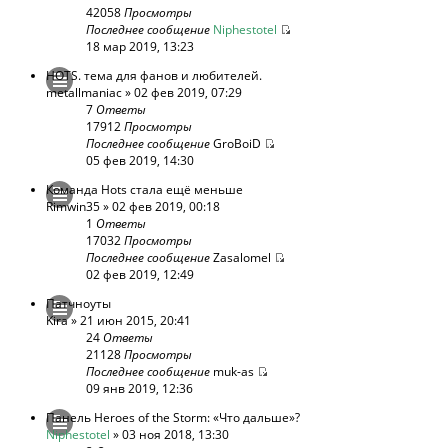
42058
Просмотры
Последнее сообщение
Niphestotel
18 мар 2019, 13:23
HOTS. тема для фанов и любителей.
metallmaniac
» 02 фев 2019, 07:29
7
Ответы
17912
Просмотры
Последнее сообщение
GroBoiD
05 фев 2019, 14:30
Команда Hots стала ещё меньше
Rimwin35
» 02 фев 2019, 00:18
1
Ответы
17032
Просмотры
Последнее сообщение
Zasalomel
02 фев 2019, 12:49
Патчноуты
Kira
» 21 июн 2015, 20:41
24
Ответы
21128
Просмотры
Последнее сообщение
muk-as
09 янв 2019, 12:36
Панель Heroes of the Storm: «Что дальше»?
Niphestotel
» 03 ноя 2018, 13:30