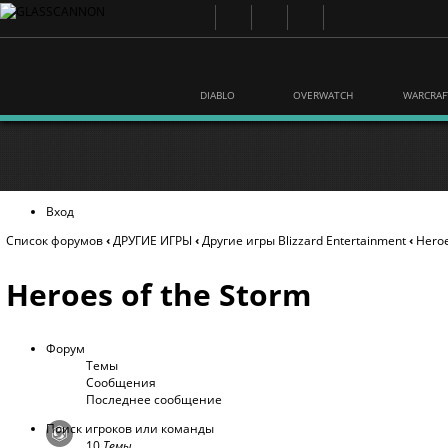
DIABLO
OVERWATCH
WARCRAF
Вход
Список форумов
‹
ДРУГИЕ ИГРЫ
‹
Другие игры Blizzard Entertainment
‹
Heroe
Heroes of the Storm
Форум
Темы
Сообщения
Последнее сообщение
Поиск игроков или команды
10
Темы