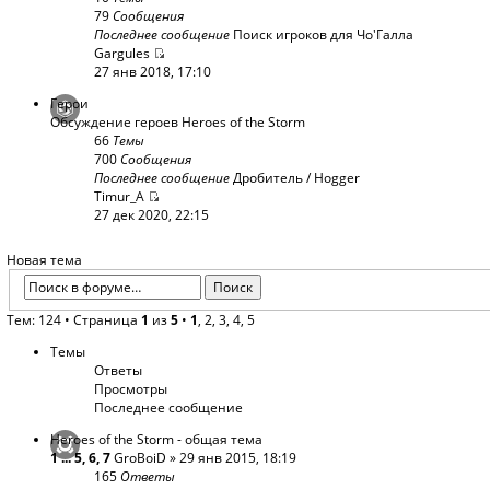
79
Сообщения
Последнее сообщение
Поиск игроков для Чо'Галла
Gargules
27 янв 2018, 17:10
Герои
Обсуждение героев Heroes of the Storm
66
Темы
700
Сообщения
Последнее сообщение
Дробитель / Hogger
Timur_A
27 дек 2020, 22:15
Новая тема
Тем: 124 •
Страница
1
из
5
•
1
,
2
,
3
,
4
,
5
Темы
Ответы
Просмотры
Последнее сообщение
Heroes of the Storm - общая тема
1
...
5
,
6
,
7
GroBoiD
» 29 янв 2015, 18:19
165
Ответы