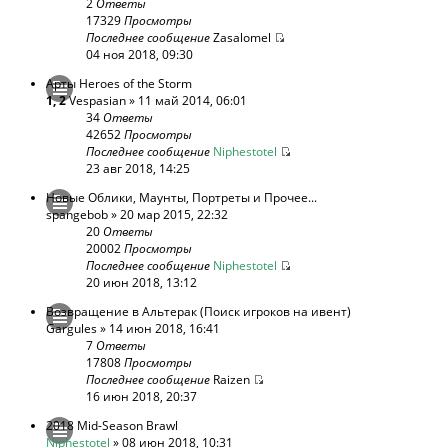
2
Ответы
17329
Просмотры
Последнее сообщение
Zasalomel
04 ноя 2018, 09:30
Арты Heroes of the Storm
1
,
2
Vespasian
» 11 май 2014, 06:01
34
Ответы
42652
Просмотры
Последнее сообщение
Niphestotel
23 авг 2018, 14:25
Новые Облики, Маунты, Портреты и Прочее...
spangebob
» 20 мар 2015, 22:32
20
Ответы
20002
Просмотры
Последнее сообщение
Niphestotel
20 июн 2018, 13:12
Возвращение в Альтерак (Поиск игроков на ивент)
Gargules
» 14 июн 2018, 16:41
7
Ответы
17808
Просмотры
Последнее сообщение
Raizen
16 июн 2018, 20:37
2018 Mid-Season Brawl
Niphestotel
» 08 июн 2018, 10:31