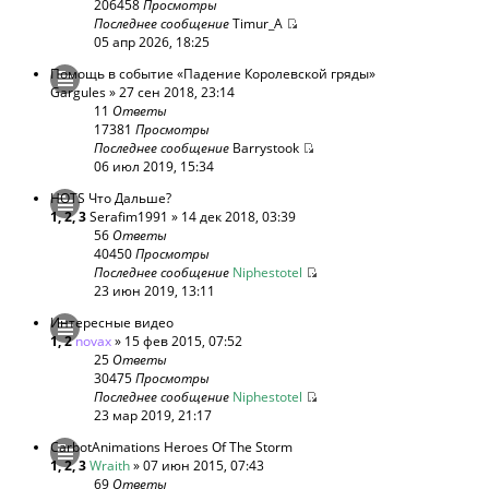
206458
Просмотры
Последнее сообщение
Timur_A
05 апр 2026, 18:25
Помощь в событие «Падение Королевской гряды»
Gargules
» 27 сен 2018, 23:14
11
Ответы
17381
Просмотры
Последнее сообщение
Barrystook
06 июл 2019, 15:34
HOTS Что Дальше?
1
,
2
,
3
Serafim1991
» 14 дек 2018, 03:39
56
Ответы
40450
Просмотры
Последнее сообщение
Niphestotel
23 июн 2019, 13:11
Интересные видео
1
,
2
novax
» 15 фев 2015, 07:52
25
Ответы
30475
Просмотры
Последнее сообщение
Niphestotel
23 мар 2019, 21:17
CarbotAnimations Heroes Of The Storm
1
,
2
,
3
Wraith
» 07 июн 2015, 07:43
69
Ответы