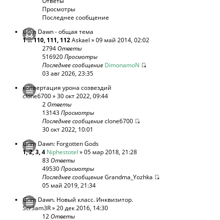
Ответы
Просмотры
Последнее сообщение
Grim Dawn - общая тема
1
...
110
,
111
,
112
Askael
» 09 май 2014, 02:02
2794
Ответы
516920
Просмотры
Последнее сообщение
DimonamoN
03 авг 2026, 23:35
конвертация урона созвездий
clone6700
» 30 окт 2022, 09:44
2
Ответы
13143
Просмотры
Последнее сообщение
clone6700
30 окт 2022, 10:01
Grim Dawn: Forgotten Gods
1
,
2
,
3
,
4
Niphestotel
» 05 мар 2018, 21:28
83
Ответы
49530
Просмотры
Последнее сообщение
Grandma_Yozhka
05 май 2019, 21:34
Grim Dawn. Новый класс. Инквизитор.
Scr3am3R
» 20 дек 2016, 14:30
12
Ответы