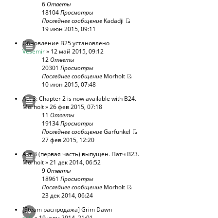
6
Ответы
18104
Просмотры
Последнее сообщение
Kadadji
19 июн 2015, 09:11
Обновление В25 установлено
Vesemir
» 12 май 2015, 09:12
12
Ответы
20301
Просмотры
Последнее сообщение
Morholt
10 июн 2015, 07:48
Act 3: Chapter 2 is now available with B24.
Morholt
» 26 фев 2015, 07:18
11
Ответы
19134
Просмотры
Последнее сообщение
Garfunkel
27 фев 2015, 12:20
Акт 3 (первая часть) выпущен. Патч В23.
Morholt
» 21 дек 2014, 06:52
9
Ответы
18961
Просмотры
Последнее сообщение
Morholt
23 дек 2014, 06:24
[Steam распродажа] Grim Dawn
stiG
» 19 июн 2014, 21:01