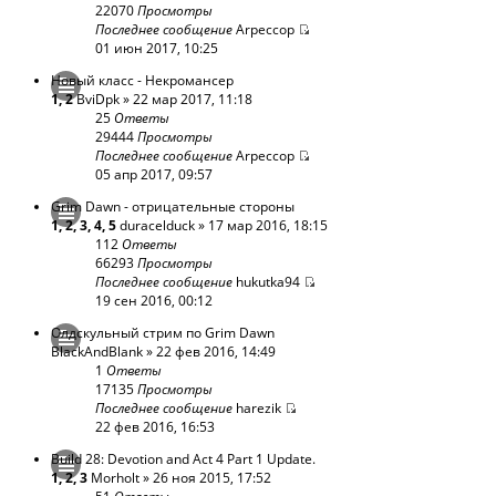
22070
Просмотры
Последнее сообщение
Arpeccop
01 июн 2017, 10:25
Новый класс - Некромансер
1
,
2
BviDpk
» 22 мар 2017, 11:18
25
Ответы
29444
Просмотры
Последнее сообщение
Arpeccop
05 апр 2017, 09:57
Grim Dawn - отрицательные стороны
1
,
2
,
3
,
4
,
5
duracelduck
» 17 мар 2016, 18:15
112
Ответы
66293
Просмотры
Последнее сообщение
hukutka94
19 сен 2016, 00:12
Олдскульный стрим по Grim Dawn
BlackAndBlank
» 22 фев 2016, 14:49
1
Ответы
17135
Просмотры
Последнее сообщение
harezik
22 фев 2016, 16:53
Build 28: Devotion and Act 4 Part 1 Update.
1
,
2
,
3
Morholt
» 26 ноя 2015, 17:52