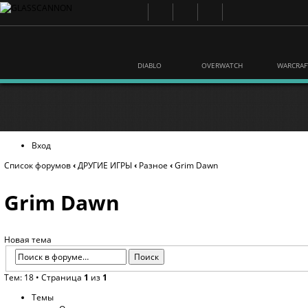
DIABLO
OVERWATCH
WARCRAF
Вход
Список форумов
‹
ДРУГИЕ ИГРЫ
‹
Разное
‹
Grim Dawn
Grim Dawn
Новая тема
Тем: 18 • Страница
1
из
1
Темы