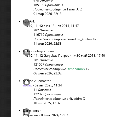
478
Ответы
165199
Просмотры
Последнее сообщение
Timur_A
01 мар 2026, 22:13
Lost Ark
1
...
10
,
11
,
12
blz
» 13 ноя 2014, 11:47
282
Ответы
116719
Просмотры
Последнее сообщение
Grandma_Yozhka
11 фев 2026, 22:33
Fallout - общая тема
1
...
10
,
11
,
12
Ganjubas Петрович
» 30 май 2018, 17:40
281
Ответы
121557
Просмотры
Последнее сообщение
DimonamoN
06 фев 2026, 23:32
Sacred 2 Remaster
novax
» 02 авг 2025, 11:34
11
Ответы
12239
Просмотры
Последнее сообщение
enliveddm
10 авг 2025, 12:32
Darksiders 4
Vespasian
» 03 авг 2024, 17:07