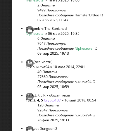
Niphestotel
» 18 мар 2025, 18:00
2
Ответы
9499
Просмотры
Последнее сообщение
HamsterOfBoo
02 апр 2025, 00:47
Dragonkin: The Banished
Niphestotel
» 06 мар 2025, 19:35
6
Ответы
7647
Просмотры
Последнее сообщение
Niphestotel
09 мар 2025, 19:13
GTA (все части)
1
,
2
hukutka94
» 10 июл 2014, 22:01
40
Ответы
27660
Просмотры
Последнее сообщение
hukutka94
03 мар 2025, 18:59
S.T.A.L.K.E.R. - общая тема
1
,
2
,
3
,
4
,
5
Crypto137
» 16 май 2018, 00:54
120
Ответы
92847
Просмотры
Последнее сообщение
hukutka94
26 фев 2025, 19:33
Darkest Dungeon 2