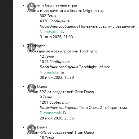
Скидки и бесплатные игры
Акции и раздачи игр в Steam, Origin и т.д.
302
Темы
4320
Сообщения
Последнее сообщение
Полезные ссылки с раздачами ..
Niphestotel
01 янв 2026, 21:33
Torchlight
Обсуждение всех игр серии Torchlight
12
Темы
1015
Сообщения
Последнее сообщение
Torchlight: Infinite
Niphestotel
08 июл 2023, 15:39
Titan Quest
Action-RPG от создателей Grim Dawn
9
Темы
1201
Сообщения
Последнее сообщение
Titan Quest 2 - общая тема
DimonamoN
29 июл 2026, 23:56
Grim Dawn
Action-RPG от создателей Titan Quest
18
Темы