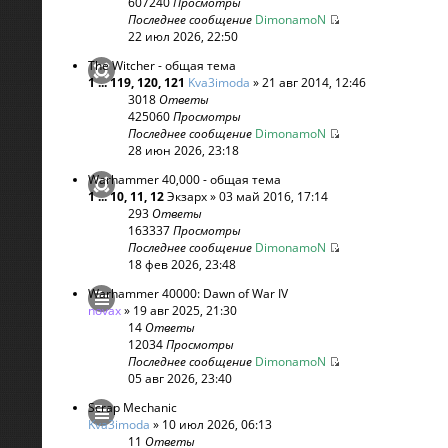
607240
Просмотры
Последнее сообщение
DimonamoN
22 июл 2026, 22:50
The Witcher - общая тема
1
...
119
,
120
,
121
Kva3imoda
» 21 авг 2014, 12:46
3018
Ответы
425060
Просмотры
Последнее сообщение
DimonamoN
28 июн 2026, 23:18
Warhammer 40,000 - общая тема
1
...
10
,
11
,
12
Экзарх
» 03 май 2016, 17:14
293
Ответы
163337
Просмотры
Последнее сообщение
DimonamoN
18 фев 2026, 23:48
Warhammer 40000: Dawn of War IV
novax
» 19 авг 2025, 21:30
14
Ответы
12034
Просмотры
Последнее сообщение
DimonamoN
05 авг 2026, 23:40
Scrap Mechanic
Kva3imoda
» 10 июл 2026, 06:13
11
Ответы