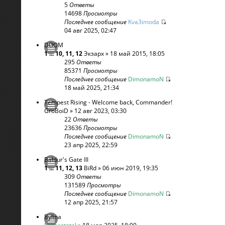
5
Ответы
14698
Просмотры
Последнее сообщение
Kva3imoda
04 авг 2025, 02:47
DOOM
1
...
10
,
11
,
12
Экзарх
» 18 май 2015, 18:05
295
Ответы
85371
Просмотры
Последнее сообщение
DimonamoN
18 май 2025, 21:34
Tempest Rising - Welcome back, Commander!
GroBoiD
» 12 авг 2023, 03:30
22
Ответы
23636
Просмотры
Последнее сообщение
DimonamoN
23 апр 2025, 22:59
Baldur's Gate III
1
...
11
,
12
,
13
BiRd
» 06 июн 2019, 19:35
309
Ответы
131589
Просмотры
Последнее сообщение
DimonamoN
12 апр 2025, 21:57
Bylina