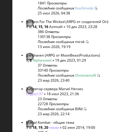
1841
Просмотры
Последнее сообщение
Kva3imoda
25 июл 2026, 04:38
No Rest For The Wicked (ARPG от создателей Ori)
1
...
14
,
15
,
16
Azimuth
» 10 дек 2023, 23:28
386
Ответы
130138
Просмотры
Последнее сообщение
mirok
13 июн 2026, 19:19
Darkhaven (ARPG от MoonBeastProductions)
1
,
2
Niphestotel
» 19 дек 2023, 01:29
37
Ответы
33140
Просмотры
Последнее сообщение
DimonamoN
23 мар 2026, 23:40
Эмулятор сервера Marvel Heroes
Crypto137
» 18 июл 2023, 21:36
23
Ответы
22728
Просмотры
Последнее сообщение
BiRd
23 мар 2026, 22:14
Mortal Kombat - общая тема
1
...
18
,
19
,
20
novax
» 02 июн 2014, 19:00