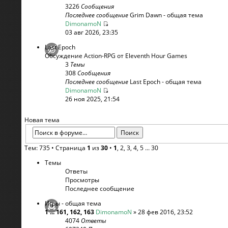
3226
Сообщения
Последнее сообщение
Grim Dawn - общая тема
DimonamoN
03 авг 2026, 23:35
Last Epoch
Обсуждение Action-RPG от Eleventh Hour Games
3
Темы
308
Сообщения
Последнее сообщение
Last Epoch - общая тема
DimonamoN
26 ноя 2025, 21:54
Новая тема
Тем: 735 •
Страница
1
из
30
•
1
,
2
,
3
,
4
,
5
...
30
Темы
Ответы
Просмотры
Последнее сообщение
Игры - общая тема
1
...
161
,
162
,
163
DimonamoN
» 28 фев 2016, 23:52
4074
Ответы