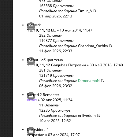
478
Ответы
165538
Просмотры
Последнее сообщение
Timur_A
01 мар 2026, 22:13
Lost Ark
1
...
10
,
11
,
12
blz
» 13 ноя 2014, 11:47
282
Ответы
116877
Просмотры
Последнее сообщение
Grandma_Yozhka
11 фев 2026, 22:33
Fallout - общая тема
1
...
10
,
11
,
12
Ganjubas Петрович
» 30 май 2018, 17:40
281
Ответы
121719
Просмотры
Последнее сообщение
DimonamoN
06 фев 2026, 23:32
Sacred 2 Remaster
novax
» 02 авг 2025, 11:34
11
Ответы
12285
Просмотры
Последнее сообщение
enliveddm
10 авг 2025, 12:32
Darksiders 4
Vespasian
» 03 авг 2024, 17:07