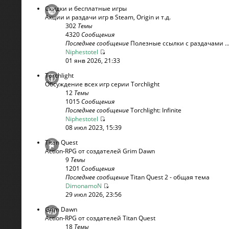
Скидки и бесплатные игры
Акции и раздачи игр в Steam, Origin и т.д.
302
Темы
4320
Сообщения
Последнее сообщение
Полезные ссылки с раздачами ..
Niphestotel
01 янв 2026, 21:33
Torchlight
Обсуждение всех игр серии Torchlight
12
Темы
1015
Сообщения
Последнее сообщение
Torchlight: Infinite
Niphestotel
08 июл 2023, 15:39
Titan Quest
Action-RPG от создателей Grim Dawn
9
Темы
1201
Сообщения
Последнее сообщение
Titan Quest 2 - общая тема
DimonamoN
29 июл 2026, 23:56
Grim Dawn
Action-RPG от создателей Titan Quest
18
Темы