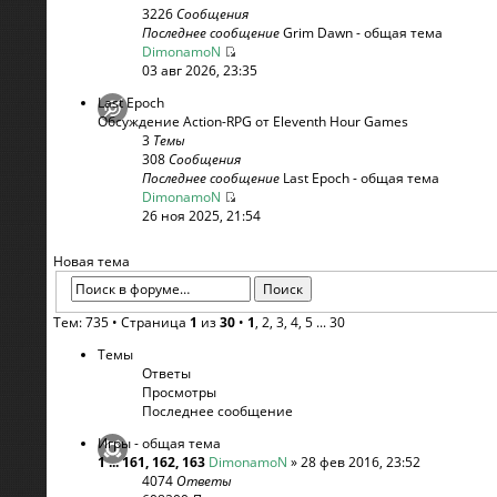
3226
Сообщения
Последнее сообщение
Grim Dawn - общая тема
DimonamoN
03 авг 2026, 23:35
Last Epoch
Обсуждение Action-RPG от Eleventh Hour Games
3
Темы
308
Сообщения
Последнее сообщение
Last Epoch - общая тема
DimonamoN
26 ноя 2025, 21:54
Новая тема
Тем: 735 •
Страница
1
из
30
•
1
,
2
,
3
,
4
,
5
...
30
Темы
Ответы
Просмотры
Последнее сообщение
Игры - общая тема
1
...
161
,
162
,
163
DimonamoN
» 28 фев 2016, 23:52
4074
Ответы