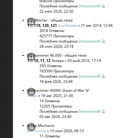
608200
Просмотры
Последнее сообщение
DimonamoN
22 июл 2026, 22:50
The Witcher - общая тема
1
...
119
,
120
,
121
Kva3imoda
» 21 авг 2014, 12:46
3018
Ответы
425771
Просмотры
Последнее сообщение
DimonamoN
28 июн 2026, 23:18
Warhammer 40,000 - общая тема
1
...
10
,
11
,
12
Экзарх
» 03 май 2016, 17:14
293
Ответы
163509
Просмотры
Последнее сообщение
DimonamoN
18 фев 2026, 23:48
Warhammer 40000: Dawn of War IV
novax
» 19 авг 2025, 21:30
14
Ответы
12205
Просмотры
Последнее сообщение
DimonamoN
05 авг 2026, 23:40
Scrap Mechanic
Kva3imoda
» 10 июл 2026, 06:13
11
Ответы