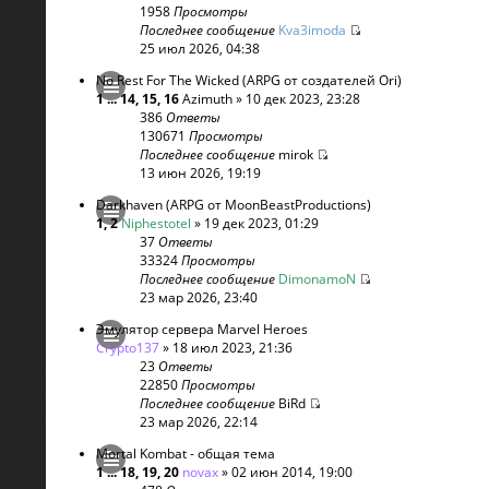
1958
Просмотры
Последнее сообщение
Kva3imoda
25 июл 2026, 04:38
No Rest For The Wicked (ARPG от создателей Ori)
1
...
14
,
15
,
16
Azimuth
» 10 дек 2023, 23:28
386
Ответы
130671
Просмотры
Последнее сообщение
mirok
13 июн 2026, 19:19
Darkhaven (ARPG от MoonBeastProductions)
1
,
2
Niphestotel
» 19 дек 2023, 01:29
37
Ответы
33324
Просмотры
Последнее сообщение
DimonamoN
23 мар 2026, 23:40
Эмулятор сервера Marvel Heroes
Crypto137
» 18 июл 2023, 21:36
23
Ответы
22850
Просмотры
Последнее сообщение
BiRd
23 мар 2026, 22:14
Mortal Kombat - общая тема
1
...
18
,
19
,
20
novax
» 02 июн 2014, 19:00