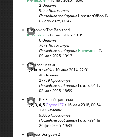
Niphestotel
» 18 мар 2025, 18:00
2
Ответы
9529
Просмотры
Последнее сообщение
HamsterOfBoo
02 апр 2025, 00:47
Dragonkin: The Banished
Niphestotel
» 06 мар 2025, 19:35
6
Ответы
7673
Просмотры
Последнее сообщение
Niphestotel
09 мар 2025, 19:13
GTA (все части)
1
,
2
hukutka94
» 10 июл 2014, 22:01
40
Ответы
27739
Просмотры
Последнее сообщение
hukutka94
03 мар 2025, 18:59
S.T.A.L.K.E.R. - общая тема
1
,
2
,
3
,
4
,
5
Crypto137
» 16 май 2018, 00:54
120
Ответы
93035
Просмотры
Последнее сообщение
hukutka94
26 фев 2025, 19:33
Darkest Dungeon 2