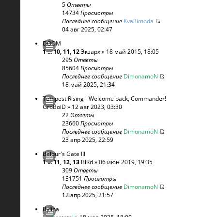
5
Ответы
14734
Просмотры
Последнее сообщение
Kva3imoda
04 авг 2025, 02:47
DOOM
1
...
10
,
11
,
12
Экзарх
» 18 май 2015, 18:05
295
Ответы
85604
Просмотры
Последнее сообщение
DimonamoN
18 май 2025, 21:34
Tempest Rising - Welcome back, Commander!
GroBoiD
» 12 авг 2023, 03:30
22
Ответы
23660
Просмотры
Последнее сообщение
DimonamoN
23 апр 2025, 22:59
Baldur's Gate III
1
...
11
,
12
,
13
BiRd
» 06 июн 2019, 19:35
309
Ответы
131751
Просмотры
Последнее сообщение
DimonamoN
12 апр 2025, 21:57
Bylina