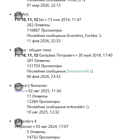
01 мар 2026, 22:13
Lost Ark
1
...
10
,
11
,
12
blz
» 13 ноя 2014, 11:47
282
Ответы
116867
Просмотры
Последнее сообщение
Grandma_Yozhka
11 фев 2026, 22:33
Fallout - общая тема
1
...
10
,
11
,
12
Ganjubas Петрович
» 30 май 2018, 17:40
281
Ответы
121703
Просмотры
Последнее сообщение
DimonamoN
06 фев 2026, 23:32
Sacred 2 Remaster
novax
» 02 авг 2025, 11:34
11
Ответы
12284
Просмотры
Последнее сообщение
enliveddm
10 авг 2025, 12:32
Darksiders 4
Vespasian
» 03 авг 2024, 17:07
5
Ответы
14732
Просмотры