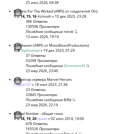
25 июл 2026, 04:38
No Rest For The Wicked (ARPG от создателей Ori)
1
...
14
,
15
,
16
Azimuth
» 10 дек 2023, 23:28
386
Ответы
130596
Просмотры
Последнее сообщение
mirok
13 июн 2026, 19:19
Darkhaven (ARPG от MoonBeastProductions)
1
,
2
Niphestotel
» 19 дек 2023, 01:29
37
Ответы
33298
Просмотры
Последнее сообщение
DimonamoN
23 мар 2026, 23:40
Эмулятор сервера Marvel Heroes
Crypto137
» 18 июл 2023, 21:36
23
Ответы
22845
Просмотры
Последнее сообщение
BiRd
23 мар 2026, 22:14
Mortal Kombat - общая тема
1
...
18
,
19
,
20
novax
» 02 июн 2014, 19:00
478
Ответы
165526
Просмотры
Последнее сообщение
Timur_A