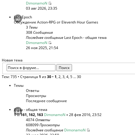
DimonamoN
03 авг 2026, 23:35
Last Epoch
Обсуждение Action-RPG от Eleventh Hour Games
3
Темы
308
Сообщения
Последнее сообщение
Last Epoch - общая тема
DimonamoN
26 ноя 2025, 21:54
Новая тема
Тем: 735 •
Страница
1
из
30
•
1
,
2
,
3
,
4
,
5
...
30
Темы
Ответы
Просмотры
Последнее сообщение
Игры - общая тема
1
...
161
,
162
,
163
DimonamoN
» 28 фев 2016, 23:52
4074
Ответы
608099
Просмотры
Последнее сообщение
DimonamoN