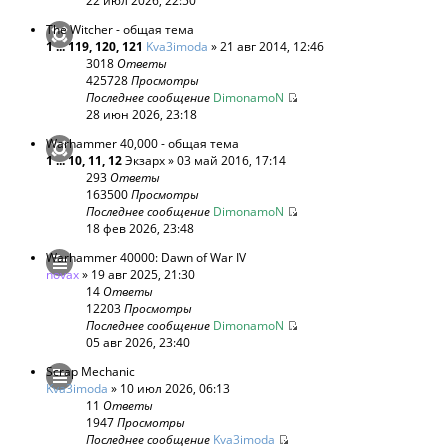
22 июл 2026, 22:50
The Witcher - общая тема
1
...
119
,
120
,
121
Kva3imoda
» 21 авг 2014, 12:46
3018
Ответы
425728
Просмотры
Последнее сообщение
DimonamoN
28 июн 2026, 23:18
Warhammer 40,000 - общая тема
1
...
10
,
11
,
12
Экзарх
» 03 май 2016, 17:14
293
Ответы
163500
Просмотры
Последнее сообщение
DimonamoN
18 фев 2026, 23:48
Warhammer 40000: Dawn of War IV
novax
» 19 авг 2025, 21:30
14
Ответы
12203
Просмотры
Последнее сообщение
DimonamoN
05 авг 2026, 23:40
Scrap Mechanic
Kva3imoda
» 10 июл 2026, 06:13
11
Ответы
1947
Просмотры
Последнее сообщение
Kva3imoda