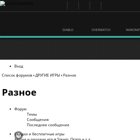
DIABLO
OVERWATCH
WARCRAF
Вход
Список форумов
‹
ДРУГИЕ ИГРЫ
‹
Разное
Разное
Форум
Темы
Сообщения
Последнее сообщение
Скидки и бесплатные игры
Акции и раздачи игр в Steam, Origin и т.д.