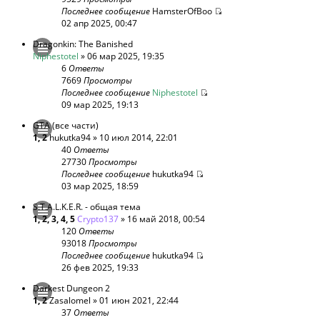
Последнее сообщение
HamsterOfBoo
02 апр 2025, 00:47
Dragonkin: The Banished
Niphestotel
» 06 мар 2025, 19:35
6
Ответы
7669
Просмотры
Последнее сообщение
Niphestotel
09 мар 2025, 19:13
GTA (все части)
1
,
2
hukutka94
» 10 июл 2014, 22:01
40
Ответы
27730
Просмотры
Последнее сообщение
hukutka94
03 мар 2025, 18:59
S.T.A.L.K.E.R. - общая тема
1
,
2
,
3
,
4
,
5
Crypto137
» 16 май 2018, 00:54
120
Ответы
93018
Просмотры
Последнее сообщение
hukutka94
26 фев 2025, 19:33
Darkest Dungeon 2
1
,
2
Zasalomel
» 01 июн 2021, 22:44
37
Ответы