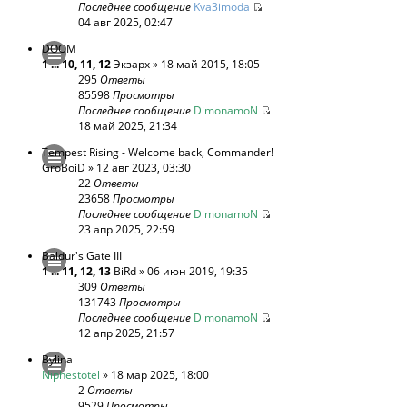
Последнее сообщение
Kva3imoda
04 авг 2025, 02:47
DOOM
1
...
10
,
11
,
12
Экзарх
» 18 май 2015, 18:05
295
Ответы
85598
Просмотры
Последнее сообщение
DimonamoN
18 май 2025, 21:34
Tempest Rising - Welcome back, Commander!
GroBoiD
» 12 авг 2023, 03:30
22
Ответы
23658
Просмотры
Последнее сообщение
DimonamoN
23 апр 2025, 22:59
Baldur's Gate III
1
...
11
,
12
,
13
BiRd
» 06 июн 2019, 19:35
309
Ответы
131743
Просмотры
Последнее сообщение
DimonamoN
12 апр 2025, 21:57
Bylina
Niphestotel
» 18 мар 2025, 18:00
2
Ответы
9529
Просмотры