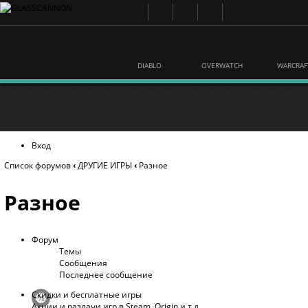
DIABLO
OVERWATCH
WARCRAF
Вход
Список форумов
‹
ДРУГИЕ ИГРЫ
‹
Разное
Разное
Форум
Темы
Сообщения
Последнее сообщение
Скидки и бесплатные игры
Акции и раздачи игр в Steam, Origin и т.д.