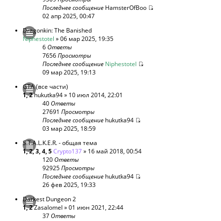
Последнее сообщение
HamsterOfBoo
02 апр 2025, 00:47
Dragonkin: The Banished
Niphestotel
» 06 мар 2025, 19:35
6
Ответы
7656
Просмотры
Последнее сообщение
Niphestotel
09 мар 2025, 19:13
GTA (все части)
1
,
2
hukutka94
» 10 июл 2014, 22:01
40
Ответы
27691
Просмотры
Последнее сообщение
hukutka94
03 мар 2025, 18:59
S.T.A.L.K.E.R. - общая тема
1
,
2
,
3
,
4
,
5
Crypto137
» 16 май 2018, 00:54
120
Ответы
92925
Просмотры
Последнее сообщение
hukutka94
26 фев 2025, 19:33
Darkest Dungeon 2
1
,
2
Zasalomel
» 01 июн 2021, 22:44
37
Ответы