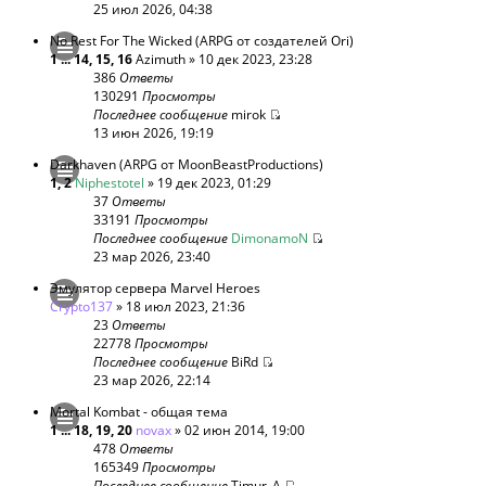
25 июл 2026, 04:38
No Rest For The Wicked (ARPG от создателей Ori)
1
...
14
,
15
,
16
Azimuth
» 10 дек 2023, 23:28
386
Ответы
130291
Просмотры
Последнее сообщение
mirok
13 июн 2026, 19:19
Darkhaven (ARPG от MoonBeastProductions)
1
,
2
Niphestotel
» 19 дек 2023, 01:29
37
Ответы
33191
Просмотры
Последнее сообщение
DimonamoN
23 мар 2026, 23:40
Эмулятор сервера Marvel Heroes
Crypto137
» 18 июл 2023, 21:36
23
Ответы
22778
Просмотры
Последнее сообщение
BiRd
23 мар 2026, 22:14
Mortal Kombat - общая тема
1
...
18
,
19
,
20
novax
» 02 июн 2014, 19:00
478
Ответы
165349
Просмотры
Последнее сообщение
Timur_A