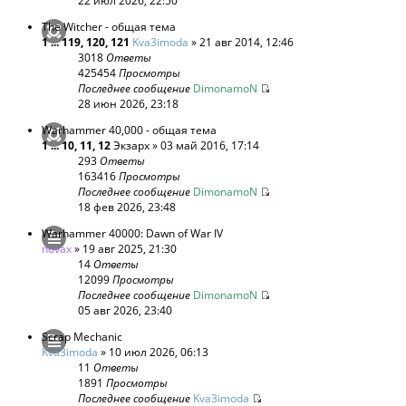
22 июл 2026, 22:50
The Witcher - общая тема
1
...
119
,
120
,
121
Kva3imoda
» 21 авг 2014, 12:46
3018
Ответы
425454
Просмотры
Последнее сообщение
DimonamoN
28 июн 2026, 23:18
Warhammer 40,000 - общая тема
1
...
10
,
11
,
12
Экзарх
» 03 май 2016, 17:14
293
Ответы
163416
Просмотры
Последнее сообщение
DimonamoN
18 фев 2026, 23:48
Warhammer 40000: Dawn of War IV
novax
» 19 авг 2025, 21:30
14
Ответы
12099
Просмотры
Последнее сообщение
DimonamoN
05 авг 2026, 23:40
Scrap Mechanic
Kva3imoda
» 10 июл 2026, 06:13
11
Ответы
1891
Просмотры
Последнее сообщение
Kva3imoda