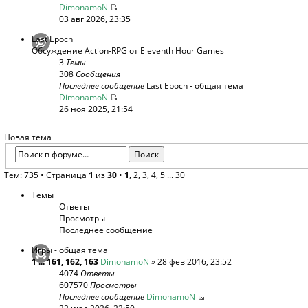
DimonamoN
03 авг 2026, 23:35
Last Epoch
Обсуждение Action-RPG от Eleventh Hour Games
3
Темы
308
Сообщения
Последнее сообщение
Last Epoch - общая тема
DimonamoN
26 ноя 2025, 21:54
Новая тема
Тем: 735 •
Страница
1
из
30
•
1
,
2
,
3
,
4
,
5
...
30
Темы
Ответы
Просмотры
Последнее сообщение
Игры - общая тема
1
...
161
,
162
,
163
DimonamoN
» 28 фев 2016, 23:52
4074
Ответы
607570
Просмотры
Последнее сообщение
DimonamoN