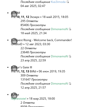
Последнее сообщение
Kva3imoda
04 авг 2025, 02:47
DOOM
1
...
10
,
11
,
12
Экзарх
» 18 май 2015, 18:05
295
Ответы
85406
Просмотры
Последнее сообщение
DimonamoN
18 май 2025, 21:34
Tempest Rising - Welcome back, Commander!
GroBoiD
» 12 авг 2023, 03:30
22
Ответы
23648
Просмотры
Последнее сообщение
DimonamoN
23 апр 2025, 22:59
Baldur's Gate III
1
...
11
,
12
,
13
BiRd
» 06 июн 2019, 19:35
309
Ответы
131647
Просмотры
Последнее сообщение
DimonamoN
12 апр 2025, 21:57
Bylina
Niphestotel
» 18 мар 2025, 18:00
2
Ответы
9509
Просмотры