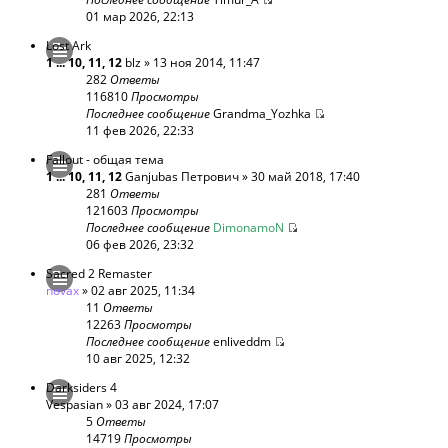
01 мар 2026, 22:13
Lost Ark
1
...
10
,
11
,
12
blz
» 13 ноя 2014, 11:47
282
Ответы
116810
Просмотры
Последнее сообщение
Grandma_Yozhka
11 фев 2026, 22:33
Fallout - общая тема
1
...
10
,
11
,
12
Ganjubas Петрович
» 30 май 2018, 17:40
281
Ответы
121603
Просмотры
Последнее сообщение
DimonamoN
06 фев 2026, 23:32
Sacred 2 Remaster
novax
» 02 авг 2025, 11:34
11
Ответы
12263
Просмотры
Последнее сообщение
enliveddm
10 авг 2025, 12:32
Darksiders 4
Vespasian
» 03 авг 2024, 17:07
5
Ответы
14719
Просмотры