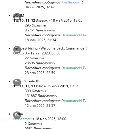
Последнее сообщение
Kva3imoda
04 авг 2025, 02:47
DOOM
1
...
10
,
11
,
12
Экзарх
» 18 май 2015, 18:05
295
Ответы
85751
Просмотры
Последнее сообщение
DimonamoN
18 май 2025, 21:34
Tempest Rising - Welcome back, Commander!
GroBoiD
» 12 авг 2023, 03:30
22
Ответы
23696
Просмотры
Последнее сообщение
DimonamoN
23 апр 2025, 22:59
Baldur's Gate III
1
...
11
,
12
,
13
BiRd
» 06 июн 2019, 19:35
309
Ответы
131887
Просмотры
Последнее сообщение
DimonamoN
12 апр 2025, 21:57
Bylina
Niphestotel
» 18 мар 2025, 18:00
2
Ответы
9531
Просмотры