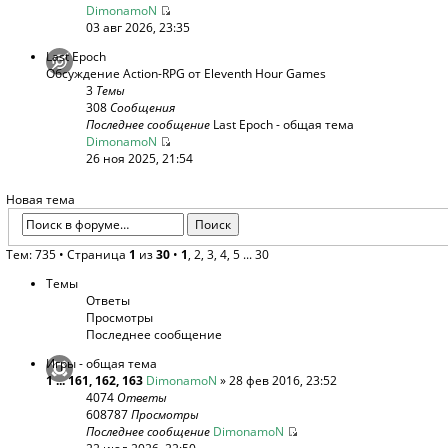
DimonamoN
03 авг 2026, 23:35
Last Epoch
Обсуждение Action-RPG от Eleventh Hour Games
3
Темы
308
Сообщения
Последнее сообщение
Last Epoch - общая тема
DimonamoN
26 ноя 2025, 21:54
Новая тема
Тем: 735 •
Страница
1
из
30
•
1
,
2
,
3
,
4
,
5
...
30
Темы
Ответы
Просмотры
Последнее сообщение
Игры - общая тема
1
...
161
,
162
,
163
DimonamoN
» 28 фев 2016, 23:52
4074
Ответы
608787
Просмотры
Последнее сообщение
DimonamoN