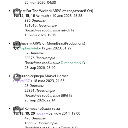
25 июл 2026, 04:38
No Rest For The Wicked (ARPG от создателей Ori)
1
...
14
,
15
,
16
Azimuth
» 10 дек 2023, 23:28
386
Ответы
131010
Просмотры
Последнее сообщение
mirok
13 июн 2026, 19:19
Darkhaven (ARPG от MoonBeastProductions)
1
,
2
Niphestotel
» 19 дек 2023, 01:29
37
Ответы
33376
Просмотры
Последнее сообщение
DimonamoN
23 мар 2026, 23:40
Эмулятор сервера Marvel Heroes
Crypto137
» 18 июл 2023, 21:36
23
Ответы
22891
Просмотры
Последнее сообщение
BiRd
23 мар 2026, 22:14
Mortal Kombat - общая тема
1
...
18
,
19
,
20
novax
» 02 июн 2014, 19:00
478
Ответы
165632
Просмотры
Последнее сообщение
Timur_A