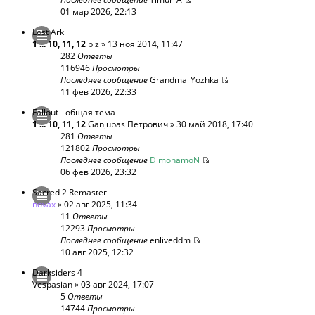
01 мар 2026, 22:13
Lost Ark
1
...
10
,
11
,
12
blz
» 13 ноя 2014, 11:47
282
Ответы
116946
Просмотры
Последнее сообщение
Grandma_Yozhka
11 фев 2026, 22:33
Fallout - общая тема
1
...
10
,
11
,
12
Ganjubas Петрович
» 30 май 2018, 17:40
281
Ответы
121802
Просмотры
Последнее сообщение
DimonamoN
06 фев 2026, 23:32
Sacred 2 Remaster
novax
» 02 авг 2025, 11:34
11
Ответы
12293
Просмотры
Последнее сообщение
enliveddm
10 авг 2025, 12:32
Darksiders 4
Vespasian
» 03 авг 2024, 17:07
5
Ответы
14744
Просмотры