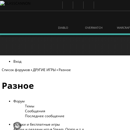
DIABLO
OVERWATCH
WARCRAF
Вход
Список форумов
‹
ДРУГИЕ ИГРЫ
‹
Разное
Разное
Форум
Темы
Сообщения
Последнее сообщение
Скидки и бесплатные игры
Акции и раздачи игр в Steam, Origin и т.д.