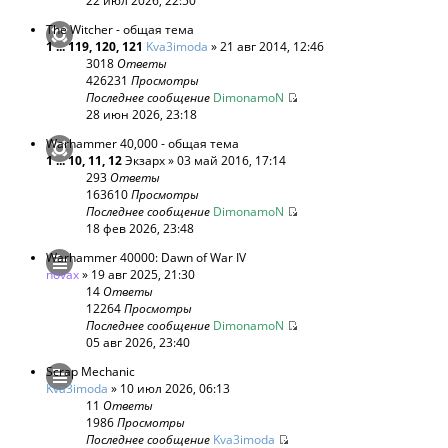
22 июл 2026, 22:50
The Witcher - общая тема
1
...
119
,
120
,
121
Kva3imoda
» 21 авг 2014, 12:46
3018
Ответы
426231
Просмотры
Последнее сообщение
DimonamoN
28 июн 2026, 23:18
Warhammer 40,000 - общая тема
1
...
10
,
11
,
12
Экзарх
» 03 май 2016, 17:14
293
Ответы
163610
Просмотры
Последнее сообщение
DimonamoN
18 фев 2026, 23:48
Warhammer 40000: Dawn of War IV
novax
» 19 авг 2025, 21:30
14
Ответы
12264
Просмотры
Последнее сообщение
DimonamoN
05 авг 2026, 23:40
Scrap Mechanic
Kva3imoda
» 10 июл 2026, 06:13
11
Ответы
1986
Просмотры
Последнее сообщение
Kva3imoda