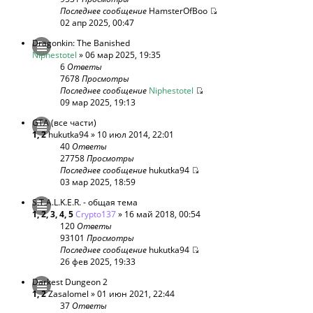
Последнее сообщение
HamsterOfBoo
02 апр 2025, 00:47
Dragonkin: The Banished
Niphestotel
» 06 мар 2025, 19:35
6
Ответы
7678
Просмотры
Последнее сообщение
Niphestotel
09 мар 2025, 19:13
GTA (все части)
1
,
2
hukutka94
» 10 июл 2014, 22:01
40
Ответы
27758
Просмотры
Последнее сообщение
hukutka94
03 мар 2025, 18:59
S.T.A.L.K.E.R. - общая тема
1
,
2
,
3
,
4
,
5
Crypto137
» 16 май 2018, 00:54
120
Ответы
93101
Просмотры
Последнее сообщение
hukutka94
26 фев 2025, 19:33
Darkest Dungeon 2
1
,
2
Zasalomel
» 01 июн 2021, 22:44
37
Ответы