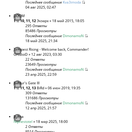
Последнее сообщение
Kva3imoda
04 авг 2025, 02:47
DOOM
1
...
10
,
11
,
12
Экзарх
» 18 май 2015, 18:05
295
Ответы
85486
Просмотры
Последнее сообщение
DimonamoN
18 май 2025, 21:34
Tempest Rising - Welcome back, Commander!
GroBoiD
» 12 авг 2023, 03:30
22
Ответы
23649
Просмотры
Последнее сообщение
DimonamoN
23 апр 2025, 22:59
Baldur's Gate III
1
...
11
,
12
,
13
BiRd
» 06 июн 2019, 19:35
309
Ответы
131686
Просмотры
Последнее сообщение
DimonamoN
12 апр 2025, 21:57
Bylina
Niphestotel
» 18 мар 2025, 18:00
2
Ответы
9514
Просмотры