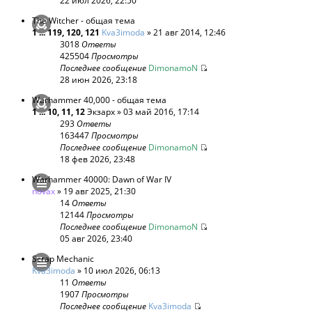
22 июл 2026, 22:50
The Witcher - общая тема
1
...
119
,
120
,
121
Kva3imoda
» 21 авг 2014, 12:46
3018
Ответы
425504
Просмотры
Последнее сообщение
DimonamoN
28 июн 2026, 23:18
Warhammer 40,000 - общая тема
1
...
10
,
11
,
12
Экзарх
» 03 май 2016, 17:14
293
Ответы
163447
Просмотры
Последнее сообщение
DimonamoN
18 фев 2026, 23:48
Warhammer 40000: Dawn of War IV
novax
» 19 авг 2025, 21:30
14
Ответы
12144
Просмотры
Последнее сообщение
DimonamoN
05 авг 2026, 23:40
Scrap Mechanic
Kva3imoda
» 10 июл 2026, 06:13
11
Ответы
1907
Просмотры
Последнее сообщение
Kva3imoda