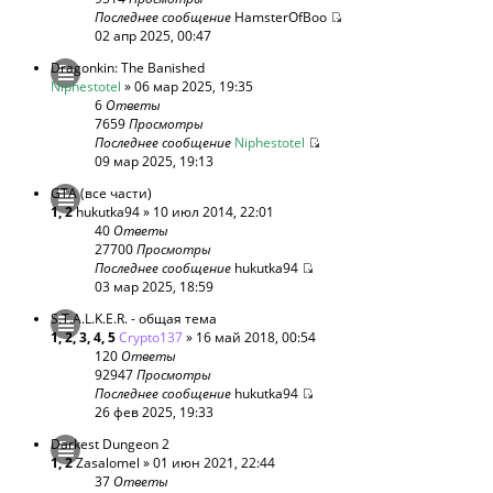
Последнее сообщение
HamsterOfBoo
02 апр 2025, 00:47
Dragonkin: The Banished
Niphestotel
» 06 мар 2025, 19:35
6
Ответы
7659
Просмотры
Последнее сообщение
Niphestotel
09 мар 2025, 19:13
GTA (все части)
1
,
2
hukutka94
» 10 июл 2014, 22:01
40
Ответы
27700
Просмотры
Последнее сообщение
hukutka94
03 мар 2025, 18:59
S.T.A.L.K.E.R. - общая тема
1
,
2
,
3
,
4
,
5
Crypto137
» 16 май 2018, 00:54
120
Ответы
92947
Просмотры
Последнее сообщение
hukutka94
26 фев 2025, 19:33
Darkest Dungeon 2
1
,
2
Zasalomel
» 01 июн 2021, 22:44
37
Ответы