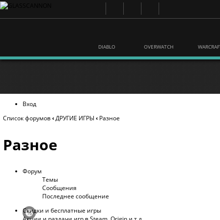
DIABLO
OVERWATCH
WARCRAF
Вход
Список форумов
‹
ДРУГИЕ ИГРЫ
‹
Разное
Разное
Форум
Темы
Сообщения
Последнее сообщение
Скидки и бесплатные игры
Акции и раздачи игр в Steam, Origin и т.д.