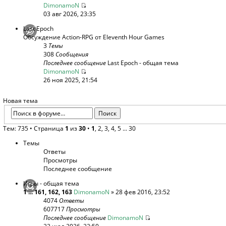
DimonamoN
03 авг 2026, 23:35
Last Epoch
Обсуждение Action-RPG от Eleventh Hour Games
3
Темы
308
Сообщения
Последнее сообщение
Last Epoch - общая тема
DimonamoN
26 ноя 2025, 21:54
Новая тема
Тем: 735 •
Страница
1
из
30
•
1
,
2
,
3
,
4
,
5
...
30
Темы
Ответы
Просмотры
Последнее сообщение
Игры - общая тема
1
...
161
,
162
,
163
DimonamoN
» 28 фев 2016, 23:52
4074
Ответы
607717
Просмотры
Последнее сообщение
DimonamoN