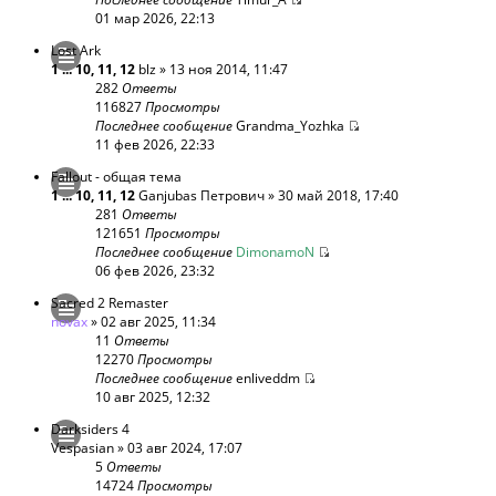
01 мар 2026, 22:13
Lost Ark
1
...
10
,
11
,
12
blz
» 13 ноя 2014, 11:47
282
Ответы
116827
Просмотры
Последнее сообщение
Grandma_Yozhka
11 фев 2026, 22:33
Fallout - общая тема
1
...
10
,
11
,
12
Ganjubas Петрович
» 30 май 2018, 17:40
281
Ответы
121651
Просмотры
Последнее сообщение
DimonamoN
06 фев 2026, 23:32
Sacred 2 Remaster
novax
» 02 авг 2025, 11:34
11
Ответы
12270
Просмотры
Последнее сообщение
enliveddm
10 авг 2025, 12:32
Darksiders 4
Vespasian
» 03 авг 2024, 17:07
5
Ответы
14724
Просмотры