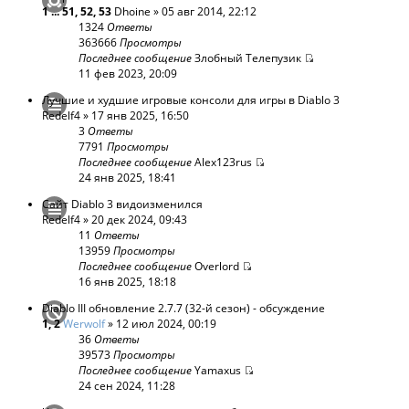
1
...
51
,
52
,
53
Dhoine
» 05 авг 2014, 22:12
1324
Ответы
363666
Просмотры
Последнее сообщение
Злобный Телепузик
11 фев 2023, 20:09
Лучшие и худшие игровые консоли для игры в Diablo 3
Redelf4
» 17 янв 2025, 16:50
3
Ответы
7791
Просмотры
Последнее сообщение
Alex123rus
24 янв 2025, 18:41
Сайт Diablo 3 видоизменился
Redelf4
» 20 дек 2024, 09:43
11
Ответы
13959
Просмотры
Последнее сообщение
Overlord
16 янв 2025, 18:18
Diablo III обновление 2.7.7 (32-й сезон) - обсуждение
1
,
2
Werwolf
» 12 июл 2024, 00:19
36
Ответы
39573
Просмотры
Последнее сообщение
Yamaxus
24 сен 2024, 11:28