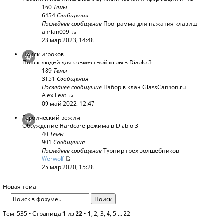
160
Темы
6454
Сообщения
Последнее сообщение
Программа для нажатия клавиш
anrian009
23 мар 2023, 14:48
Поиск игроков
Поиск людей для совместной игры в Diablo 3
189
Темы
3151
Сообщения
Последнее сообщение
Набор в клан GlassCannon.ru
Alex Feat
09 май 2022, 12:47
Героический режим
Обсуждение Hardcore режима в Diablo 3
40
Темы
901
Сообщения
Последнее сообщение
Турнир трёх волшебников
Werwolf
25 мар 2020, 15:28
Новая тема
Тем: 535 •
Страница
1
из
22
•
1
,
2
,
3
,
4
,
5
...
22