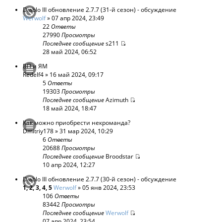
Diablo III обновление 2.7.7 (31-й сезон) - обсуждение
Werwolf
» 07 апр 2024, 23:49
22
Ответы
27990
Просмотры
Последнее сообщение
s211
28 май 2024, 06:52
ВП и ЯМ
Redelf4
» 16 май 2024, 09:17
5
Ответы
19303
Просмотры
Последнее сообщение
Azimuth
18 май 2024, 18:47
Как можно приобрести некроманда?
Dmitriy178
» 31 мар 2024, 10:29
6
Ответы
20688
Просмотры
Последнее сообщение
Broodstar
10 апр 2024, 12:27
Diablo III обновление 2.7.7 (30-й сезон) - обсуждение
1
,
2
,
3
,
4
,
5
Werwolf
» 05 янв 2024, 23:53
106
Ответы
83442
Просмотры
Последнее сообщение
Werwolf
07 апр 2024, 23:54