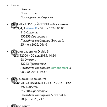
Темы
Ответы
Просмотры
Последнее сообщение
Diablo III - ТЕКУЩИЙ СЕЗОН - обсуждение
1
,
2
,
3
,
4
,
5
Werwolf
» 06 окт 2024, 00:04
116
Ответы
150259
Просмотры
Последнее сообщение
GAAlex
25 июн 2026, 06:46
История развития Diablo 3
1
,
2
,
3
T2000
» 20 дек 2015, 14:24
68
Ответы
82243
Просмотры
Последнее сообщение
DimonamoN
08 июл 2024, 19:57
Нытье, даже не заходите)
1
...
30
,
31
,
32
DANILICH
» 24 янв 2015, 11:55
797
Ответы
217284
Просмотры
Последнее сообщение
Alex Feat
28 фев 2023, 21:16
Вопрос-ответ