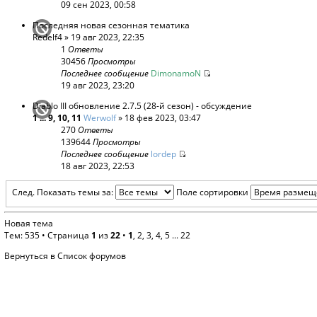
09 сен 2023, 00:58
Последняя новая сезонная тематика
Redelf4
» 19 авг 2023, 22:35
1
Ответы
30456
Просмотры
Последнее сообщение
DimonamoN
19 авг 2023, 23:20
Diablo III обновление 2.7.5 (28-й сезон) - обсуждение
1
...
9
,
10
,
11
Werwolf
» 18 фев 2023, 03:47
270
Ответы
139644
Просмотры
Последнее сообщение
lordep
18 авг 2023, 22:53
След.
Показать темы за:
Поле сортировки
Новая тема
Тем: 535 •
Страница
1
из
22
•
1
,
2
,
3
,
4
,
5
...
22
Вернуться в Список форумов