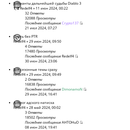
Варианты дальнейшей судьбы Diablo 3
1
,
2
Redelf4
» 11 июн 2024, 00:22
32
Ответы
32088
Просмотры
Последнее сообщение
Crypto137
21 июл 2024, 07:27
Опять без PTR
Redelf4
» 29 июн 2024, 09:50
4
Ответы
17480
Просмотры
Последнее сообщение
Redelf4
30 июн 2024, 23:06
Все сезонные темы сразу
Redelf4
» 29 июн 2024, 09:49
2
Ответы
16838
Просмотры
Последнее сообщение
DimonamoN
29 июн 2024, 16:41
Аналог адского натиска
Redelf4
» 28 май 2024, 00:02
3
Ответы
18502
Просмотры
Последнее сообщение
AHTOHuO
08 июн 2024, 19:41