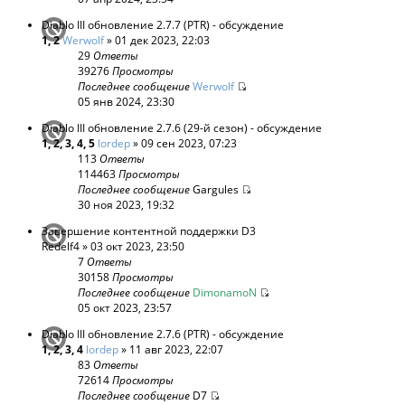
Diablo III обновление 2.7.7 (PTR) - обсуждение
1
,
2
Werwolf
» 01 дек 2023, 22:03
29
Ответы
39276
Просмотры
Последнее сообщение
Werwolf
05 янв 2024, 23:30
Diablo III обновление 2.7.6 (29-й сезон) - обсуждение
1
,
2
,
3
,
4
,
5
lordep
» 09 сен 2023, 07:23
113
Ответы
114463
Просмотры
Последнее сообщение
Gargules
30 ноя 2023, 19:32
Завершение контентной поддержки D3
Redelf4
» 03 окт 2023, 23:50
7
Ответы
30158
Просмотры
Последнее сообщение
DimonamoN
05 окт 2023, 23:57
Diablo III обновление 2.7.6 (PTR) - обсуждение
1
,
2
,
3
,
4
lordep
» 11 авг 2023, 22:07
83
Ответы
72614
Просмотры
Последнее сообщение
D7