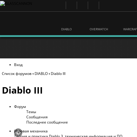
DIABLO
OVERWATCH
WARCRAF
Вход
Список форумов
‹
DIABLO
‹
Diablo III
Diablo III
Форум
Темы
Сообщения
Последнее сообщение
Игровая механика
Теория и практика Diablo 3, техническая информация и ПО