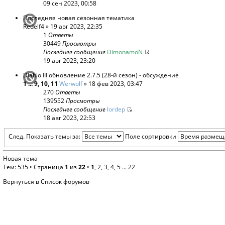
09 сен 2023, 00:58
Последняя новая сезонная тематика
Redelf4
» 19 авг 2023, 22:35
1
Ответы
30449
Просмотры
Последнее сообщение
DimonamoN
19 авг 2023, 23:20
Diablo III обновление 2.7.5 (28-й сезон) - обсуждение
1
...
9
,
10
,
11
Werwolf
» 18 фев 2023, 03:47
270
Ответы
139552
Просмотры
Последнее сообщение
lordep
18 авг 2023, 22:53
След.
Показать темы за:
Поле сортировки
Новая тема
Тем: 535 •
Страница
1
из
22
•
1
,
2
,
3
,
4
,
5
...
22
Вернуться в Список форумов