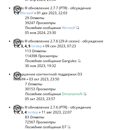
Diablo III обновление 2.7.7 (PTR) - обсуждение
1
,
2
Werwolf
» 01 дек 2023, 22:03
29
Ответы
39247
Просмотры
Последнее сообщение
Werwolf
05 янв 2024, 23:30
Diablo III обновление 2.7.6 (29-й сезон) - обсуждение
1
,
2
,
3
,
4
,
5
lordep
» 09 сен 2023, 07:23
113
Ответы
114398
Просмотры
Последнее сообщение
Gargules
30 ноя 2023, 19:32
Завершение контентной поддержки D3
Redelf4
» 03 окт 2023, 23:50
7
Ответы
30153
Просмотры
Последнее сообщение
DimonamoN
05 окт 2023, 23:57
Diablo III обновление 2.7.6 (PTR) - обсуждение
1
,
2
,
3
,
4
lordep
» 11 авг 2023, 22:07
83
Ответы
72567
Просмотры
Последнее сообщение
D7