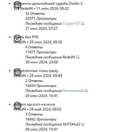
Варианты дальнейшей судьбы Diablo 3
1
,
2
Redelf4
» 11 июн 2024, 00:22
32
Ответы
32071
Просмотры
Последнее сообщение
Crypto137
21 июл 2024, 07:27
Опять без PTR
Redelf4
» 29 июн 2024, 09:50
4
Ответы
17471
Просмотры
Последнее сообщение
Redelf4
30 июн 2024, 23:06
Все сезонные темы сразу
Redelf4
» 29 июн 2024, 09:49
2
Ответы
16833
Просмотры
Последнее сообщение
DimonamoN
29 июн 2024, 16:41
Аналог адского натиска
Redelf4
» 28 май 2024, 00:02
3
Ответы
18492
Просмотры
Последнее сообщение
AHTOHuO
08 июн 2024, 19:41