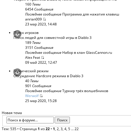
160
Темы
6454
Сообщения
Последнее сообщение
Программа для нажатия клавиш
anrian009
23 мар 2023, 14:48
Поиск игроков
Поиск людей для совместной игры в Diablo 3
189
Темы
3151
Сообщения
Последнее сообщение
Набор в клан GlassCannon.ru
Alex Feat
09 май 2022, 12:47
Героический режим
Обсуждение Hardcore режима в Diablo 3
40
Темы
901
Сообщения
Последнее сообщение
Турнир трёх волшебников
Werwolf
25 мар 2020, 15:28
Новая тема
Тем: 535 •
Страница
1
из
22
•
1
,
2
,
3
,
4
,
5
...
22