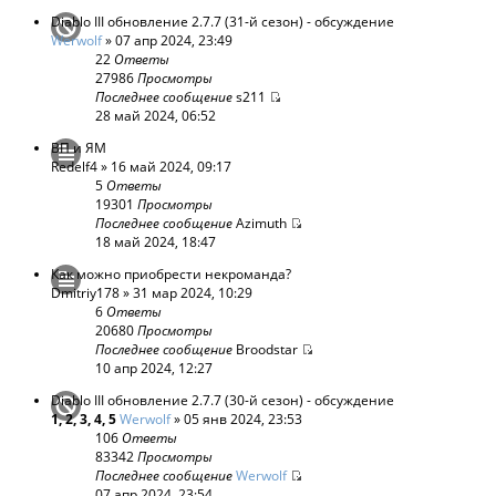
Diablo III обновление 2.7.7 (31-й сезон) - обсуждение
Werwolf
» 07 апр 2024, 23:49
22
Ответы
27986
Просмотры
Последнее сообщение
s211
28 май 2024, 06:52
ВП и ЯМ
Redelf4
» 16 май 2024, 09:17
5
Ответы
19301
Просмотры
Последнее сообщение
Azimuth
18 май 2024, 18:47
Как можно приобрести некроманда?
Dmitriy178
» 31 мар 2024, 10:29
6
Ответы
20680
Просмотры
Последнее сообщение
Broodstar
10 апр 2024, 12:27
Diablo III обновление 2.7.7 (30-й сезон) - обсуждение
1
,
2
,
3
,
4
,
5
Werwolf
» 05 янв 2024, 23:53
106
Ответы
83342
Просмотры
Последнее сообщение
Werwolf
07 апр 2024, 23:54