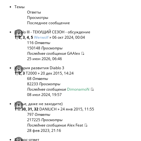
Темы
Ответы
Просмотры
Последнее сообщение
Diablo III - ТЕКУЩИЙ СЕЗОН - обсуждение
1
,
2
,
3
,
4
,
5
Werwolf
» 06 окт 2024, 00:04
116
Ответы
150148
Просмотры
Последнее сообщение
GAAlex
25 июн 2026, 06:46
История развития Diablo 3
1
,
2
,
3
T2000
» 20 дек 2015, 14:24
68
Ответы
82233
Просмотры
Последнее сообщение
DimonamoN
08 июл 2024, 19:57
Нытье, даже не заходите)
1
...
30
,
31
,
32
DANILICH
» 24 янв 2015, 11:55
797
Ответы
217225
Просмотры
Последнее сообщение
Alex Feat
28 фев 2023, 21:16
Вопрос-ответ