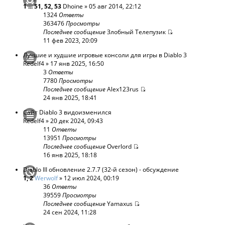
1
...
51
,
52
,
53
Dhoine
» 05 авг 2014, 22:12
1324
Ответы
363476
Просмотры
Последнее сообщение
Злобный Телепузик
11 фев 2023, 20:09
Лучшие и худшие игровые консоли для игры в Diablo 3
Redelf4
» 17 янв 2025, 16:50
3
Ответы
7780
Просмотры
Последнее сообщение
Alex123rus
24 янв 2025, 18:41
Сайт Diablo 3 видоизменился
Redelf4
» 20 дек 2024, 09:43
11
Ответы
13951
Просмотры
Последнее сообщение
Overlord
16 янв 2025, 18:18
Diablo III обновление 2.7.7 (32-й сезон) - обсуждение
1
,
2
Werwolf
» 12 июл 2024, 00:19
36
Ответы
39559
Просмотры
Последнее сообщение
Yamaxus
24 сен 2024, 11:28