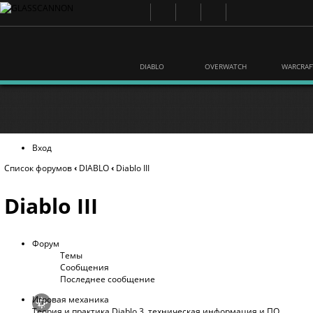
DIABLO
OVERWATCH
WARCRAF
Вход
Список форумов
‹
DIABLO
‹
Diablo III
Diablo III
Форум
Темы
Сообщения
Последнее сообщение
Игровая механика
Теория и практика Diablo 3, техническая информация и ПО