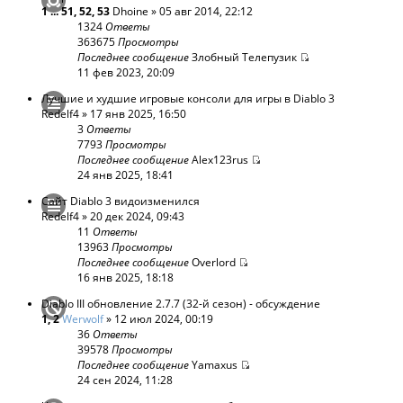
1
...
51
,
52
,
53
Dhoine
» 05 авг 2014, 22:12
1324
Ответы
363675
Просмотры
Последнее сообщение
Злобный Телепузик
11 фев 2023, 20:09
Лучшие и худшие игровые консоли для игры в Diablo 3
Redelf4
» 17 янв 2025, 16:50
3
Ответы
7793
Просмотры
Последнее сообщение
Alex123rus
24 янв 2025, 18:41
Сайт Diablo 3 видоизменился
Redelf4
» 20 дек 2024, 09:43
11
Ответы
13963
Просмотры
Последнее сообщение
Overlord
16 янв 2025, 18:18
Diablo III обновление 2.7.7 (32-й сезон) - обсуждение
1
,
2
Werwolf
» 12 июл 2024, 00:19
36
Ответы
39578
Просмотры
Последнее сообщение
Yamaxus
24 сен 2024, 11:28