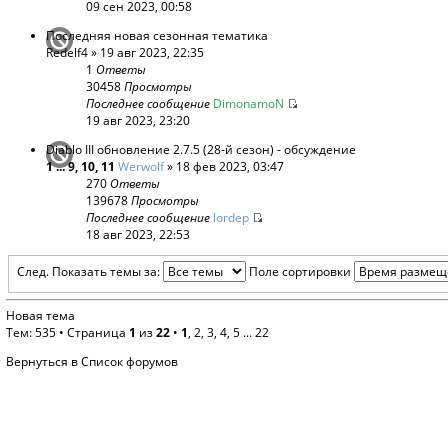
09 сен 2023, 00:58
Последняя новая сезонная тематика
Redelf4
» 19 авг 2023, 22:35
1
Ответы
30458
Просмотры
Последнее сообщение
DimonamoN
19 авг 2023, 23:20
Diablo III обновление 2.7.5 (28-й сезон) - обсуждение
1
...
9
,
10
,
11
Werwolf
» 18 фев 2023, 03:47
270
Ответы
139678
Просмотры
Последнее сообщение
lordep
18 авг 2023, 22:53
След.
Показать темы за:
Поле сортировки
Новая тема
Тем: 535 •
Страница
1
из
22
•
1
,
2
,
3
,
4
,
5
...
22
Вернуться в Список форумов