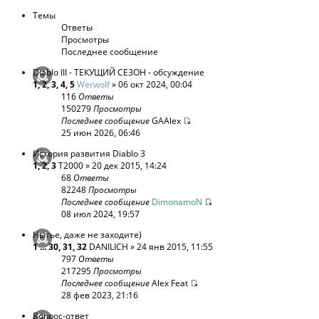
Темы
Ответы
Просмотры
Последнее сообщение
Diablo III - ТЕКУЩИЙ СЕЗОН - обсуждение
1
,
2
,
3
,
4
,
5
Werwolf
» 06 окт 2024, 00:04
116
Ответы
150279
Просмотры
Последнее сообщение
GAAlex
25 июн 2026, 06:46
История развития Diablo 3
1
,
2
,
3
T2000
» 20 дек 2015, 14:24
68
Ответы
82248
Просмотры
Последнее сообщение
DimonamoN
08 июл 2024, 19:57
Нытье, даже не заходите)
1
...
30
,
31
,
32
DANILICH
» 24 янв 2015, 11:55
797
Ответы
217295
Просмотры
Последнее сообщение
Alex Feat
28 фев 2023, 21:16
Вопрос-ответ