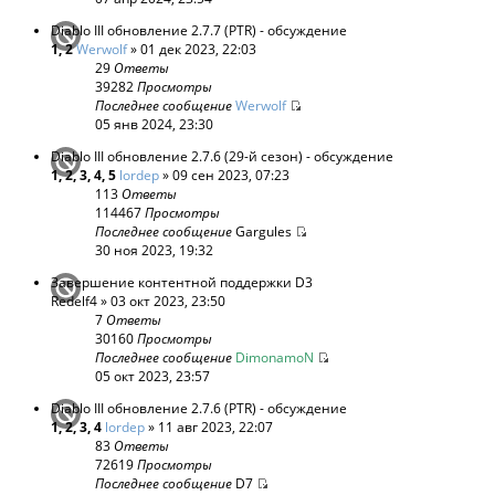
Diablo III обновление 2.7.7 (PTR) - обсуждение
1
,
2
Werwolf
» 01 дек 2023, 22:03
29
Ответы
39282
Просмотры
Последнее сообщение
Werwolf
05 янв 2024, 23:30
Diablo III обновление 2.7.6 (29-й сезон) - обсуждение
1
,
2
,
3
,
4
,
5
lordep
» 09 сен 2023, 07:23
113
Ответы
114467
Просмотры
Последнее сообщение
Gargules
30 ноя 2023, 19:32
Завершение контентной поддержки D3
Redelf4
» 03 окт 2023, 23:50
7
Ответы
30160
Просмотры
Последнее сообщение
DimonamoN
05 окт 2023, 23:57
Diablo III обновление 2.7.6 (PTR) - обсуждение
1
,
2
,
3
,
4
lordep
» 11 авг 2023, 22:07
83
Ответы
72619
Просмотры
Последнее сообщение
D7