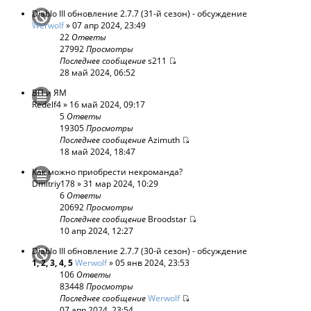
Diablo III обновление 2.7.7 (31-й сезон) - обсуждение
Werwolf
» 07 апр 2024, 23:49
22
Ответы
27992
Просмотры
Последнее сообщение
s211
28 май 2024, 06:52
ВП и ЯМ
Redelf4
» 16 май 2024, 09:17
5
Ответы
19305
Просмотры
Последнее сообщение
Azimuth
18 май 2024, 18:47
Как можно приобрести некроманда?
Dmitriy178
» 31 мар 2024, 10:29
6
Ответы
20692
Просмотры
Последнее сообщение
Broodstar
10 апр 2024, 12:27
Diablo III обновление 2.7.7 (30-й сезон) - обсуждение
1
,
2
,
3
,
4
,
5
Werwolf
» 05 янв 2024, 23:53
106
Ответы
83448
Просмотры
Последнее сообщение
Werwolf
07 апр 2024, 23:54