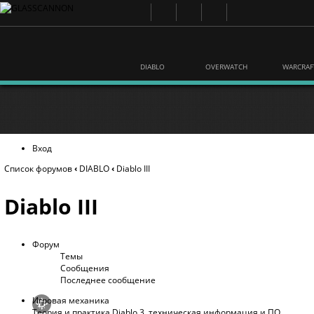
DIABLO
OVERWATCH
WARCRAF
Вход
Список форумов
‹
DIABLO
‹
Diablo III
Diablo III
Форум
Темы
Сообщения
Последнее сообщение
Игровая механика
Теория и практика Diablo 3, техническая информация и ПО