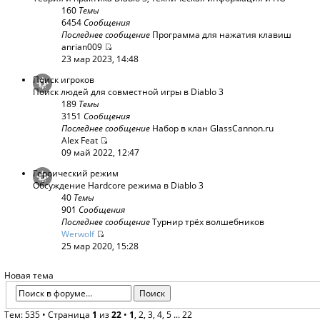
160
Темы
6454
Сообщения
Последнее сообщение
Программа для нажатия клавиш
anrian009
23 мар 2023, 14:48
Поиск игроков
Поиск людей для совместной игры в Diablo 3
189
Темы
3151
Сообщения
Последнее сообщение
Набор в клан GlassCannon.ru
Alex Feat
09 май 2022, 12:47
Героический режим
Обсуждение Hardcore режима в Diablo 3
40
Темы
901
Сообщения
Последнее сообщение
Турнир трёх волшебников
Werwolf
25 мар 2020, 15:28
Новая тема
Тем: 535 •
Страница
1
из
22
•
1
,
2
,
3
,
4
,
5
...
22