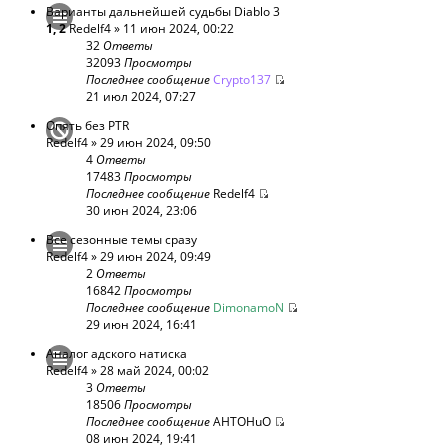
Варианты дальнейшей судьбы Diablo 3
1
,
2
Redelf4
» 11 июн 2024, 00:22
32
Ответы
32093
Просмотры
Последнее сообщение
Crypto137
21 июл 2024, 07:27
Опять без PTR
Redelf4
» 29 июн 2024, 09:50
4
Ответы
17483
Просмотры
Последнее сообщение
Redelf4
30 июн 2024, 23:06
Все сезонные темы сразу
Redelf4
» 29 июн 2024, 09:49
2
Ответы
16842
Просмотры
Последнее сообщение
DimonamoN
29 июн 2024, 16:41
Аналог адского натиска
Redelf4
» 28 май 2024, 00:02
3
Ответы
18506
Просмотры
Последнее сообщение
AHTOHuO
08 июн 2024, 19:41