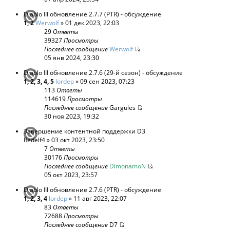
Diablo III обновление 2.7.7 (PTR) - обсуждение
1
,
2
Werwolf
» 01 дек 2023, 22:03
29
Ответы
39327
Просмотры
Последнее сообщение
Werwolf
05 янв 2024, 23:30
Diablo III обновление 2.7.6 (29-й сезон) - обсуждение
1
,
2
,
3
,
4
,
5
lordep
» 09 сен 2023, 07:23
113
Ответы
114619
Просмотры
Последнее сообщение
Gargules
30 ноя 2023, 19:32
Завершение контентной поддержки D3
Redelf4
» 03 окт 2023, 23:50
7
Ответы
30176
Просмотры
Последнее сообщение
DimonamoN
05 окт 2023, 23:57
Diablo III обновление 2.7.6 (PTR) - обсуждение
1
,
2
,
3
,
4
lordep
» 11 авг 2023, 22:07
83
Ответы
72688
Просмотры
Последнее сообщение
D7