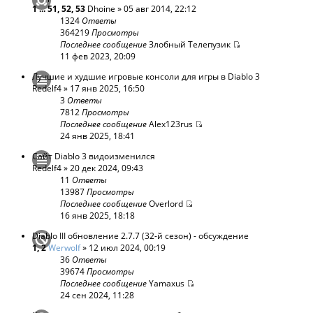
1
...
51
,
52
,
53
Dhoine
» 05 авг 2014, 22:12
1324
Ответы
364219
Просмотры
Последнее сообщение
Злобный Телепузик
11 фев 2023, 20:09
Лучшие и худшие игровые консоли для игры в Diablo 3
Redelf4
» 17 янв 2025, 16:50
3
Ответы
7812
Просмотры
Последнее сообщение
Alex123rus
24 янв 2025, 18:41
Сайт Diablo 3 видоизменился
Redelf4
» 20 дек 2024, 09:43
11
Ответы
13987
Просмотры
Последнее сообщение
Overlord
16 янв 2025, 18:18
Diablo III обновление 2.7.7 (32-й сезон) - обсуждение
1
,
2
Werwolf
» 12 июл 2024, 00:19
36
Ответы
39674
Просмотры
Последнее сообщение
Yamaxus
24 сен 2024, 11:28