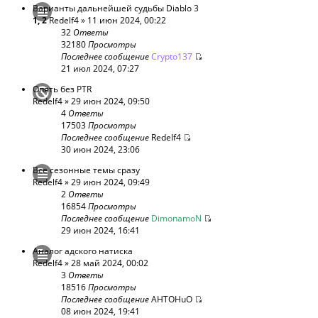
Варианты дальнейшей судьбы Diablo 3
1
,
2
Redelf4
» 11 июн 2024, 00:22
32
Ответы
32180
Просмотры
Последнее сообщение
Crypto137
21 июл 2024, 07:27
Опять без PTR
Redelf4
» 29 июн 2024, 09:50
4
Ответы
17503
Просмотры
Последнее сообщение
Redelf4
30 июн 2024, 23:06
Все сезонные темы сразу
Redelf4
» 29 июн 2024, 09:49
2
Ответы
16854
Просмотры
Последнее сообщение
DimonamoN
29 июн 2024, 16:41
Аналог адского натиска
Redelf4
» 28 май 2024, 00:02
3
Ответы
18516
Просмотры
Последнее сообщение
AHTOHuO
08 июн 2024, 19:41