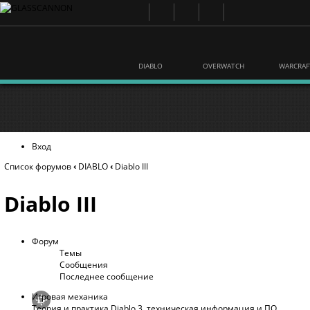
DIABLO
OVERWATCH
WARCRAF
Вход
Список форумов
‹
DIABLO
‹
Diablo III
Diablo III
Форум
Темы
Сообщения
Последнее сообщение
Игровая механика
Теория и практика Diablo 3, техническая информация и ПО