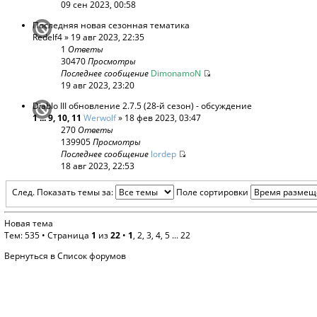
09 сен 2023, 00:58
Последняя новая сезонная тематика
Redelf4
» 19 авг 2023, 22:35
1
Ответы
30470
Просмотры
Последнее сообщение
DimonamoN
19 авг 2023, 23:20
Diablo III обновление 2.7.5 (28-й сезон) - обсуждение
1
...
9
,
10
,
11
Werwolf
» 18 фев 2023, 03:47
270
Ответы
139905
Просмотры
Последнее сообщение
lordep
18 авг 2023, 22:53
След.
Показать темы за:
Поле сортировки
Новая тема
Тем: 535 •
Страница
1
из
22
•
1
,
2
,
3
,
4
,
5
...
22
Вернуться в Список форумов