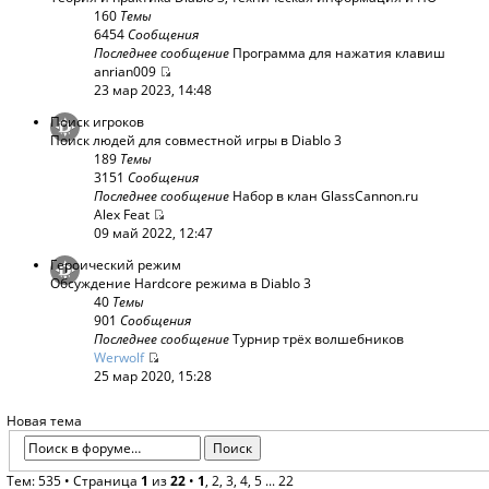
160
Темы
6454
Сообщения
Последнее сообщение
Программа для нажатия клавиш
anrian009
23 мар 2023, 14:48
Поиск игроков
Поиск людей для совместной игры в Diablo 3
189
Темы
3151
Сообщения
Последнее сообщение
Набор в клан GlassCannon.ru
Alex Feat
09 май 2022, 12:47
Героический режим
Обсуждение Hardcore режима в Diablo 3
40
Темы
901
Сообщения
Последнее сообщение
Турнир трёх волшебников
Werwolf
25 мар 2020, 15:28
Новая тема
Тем: 535 •
Страница
1
из
22
•
1
,
2
,
3
,
4
,
5
...
22