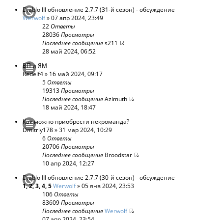
Diablo III обновление 2.7.7 (31-й сезон) - обсуждение
Werwolf
» 07 апр 2024, 23:49
22
Ответы
28036
Просмотры
Последнее сообщение
s211
28 май 2024, 06:52
ВП и ЯМ
Redelf4
» 16 май 2024, 09:17
5
Ответы
19313
Просмотры
Последнее сообщение
Azimuth
18 май 2024, 18:47
Как можно приобрести некроманда?
Dmitriy178
» 31 мар 2024, 10:29
6
Ответы
20706
Просмотры
Последнее сообщение
Broodstar
10 апр 2024, 12:27
Diablo III обновление 2.7.7 (30-й сезон) - обсуждение
1
,
2
,
3
,
4
,
5
Werwolf
» 05 янв 2024, 23:53
106
Ответы
83609
Просмотры
Последнее сообщение
Werwolf
07 апр 2024, 23:54