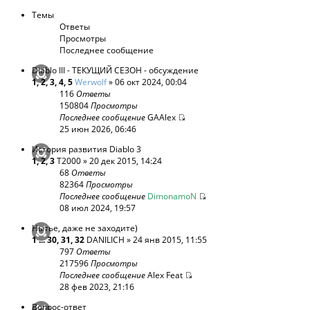
Темы
Ответы
Просмотры
Последнее сообщение
Diablo III - ТЕКУЩИЙ СЕЗОН - обсуждение
1
,
2
,
3
,
4
,
5
Werwolf
» 06 окт 2024, 00:04
116
Ответы
150804
Просмотры
Последнее сообщение
GAAlex
25 июн 2026, 06:46
История развития Diablo 3
1
,
2
,
3
T2000
» 20 дек 2015, 14:24
68
Ответы
82364
Просмотры
Последнее сообщение
DimonamoN
08 июл 2024, 19:57
Нытье, даже не заходите)
1
...
30
,
31
,
32
DANILICH
» 24 янв 2015, 11:55
797
Ответы
217596
Просмотры
Последнее сообщение
Alex Feat
28 фев 2023, 21:16
Вопрос-ответ