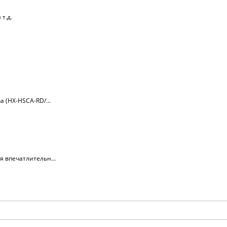
т.д.
a (HX-HSCA-RD/...
я впечатлительн...