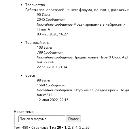
Творчество
Работы пользователей нашего форума, фанарты, рассказы и 
90
Темы
2045
Сообщения
Последнее сообщение
Моделирование в нейросетях
Timur_A
03 мар 2026, 16:27
Торговый ряд
103
Темы
789
Сообщения
Последнее сообщение
Продам новые HyperX Cloud Alph
hukutka94
22 сен 2019, 21:14
Ересь
98
Темы
1569
Сообщения
Последнее сообщение
Ютуб канал, раздел ересь. Не дл
fatum312
12 июл 2022, 22:16
Новая тема
Тем: 489 •
Страница
1
из
20
•
1
,
2
,
3
,
4
,
5
...
20