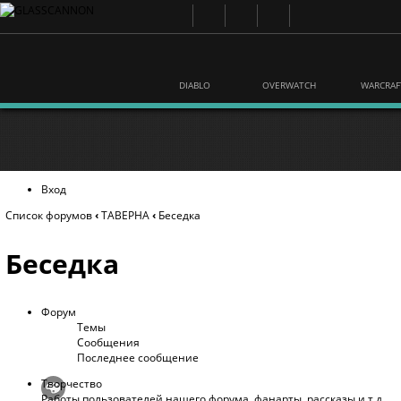
DIABLO
OVERWATCH
WARCRAF
Вход
Список форумов
‹
ТАВЕРНА
‹
Беседка
Беседка
Форум
Темы
Сообщения
Последнее сообщение
Творчество
Работы пользователей нашего форума, фанарты, рассказы и т.д.