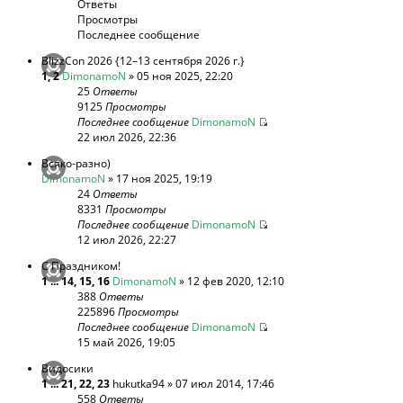
Ответы
Просмотры
Последнее сообщение
BlizzCon 2026 {12–13 сентября 2026 г.}
1
,
2
DimonamoN
» 05 ноя 2025, 22:20
25
Ответы
9125
Просмотры
Последнее сообщение
DimonamoN
22 июл 2026, 22:36
Всяко-разно)
DimonamoN
» 17 ноя 2025, 19:19
24
Ответы
8331
Просмотры
Последнее сообщение
DimonamoN
12 июл 2026, 22:27
С Праздником!
1
...
14
,
15
,
16
DimonamoN
» 12 фев 2020, 12:10
388
Ответы
225896
Просмотры
Последнее сообщение
DimonamoN
15 май 2026, 19:05
Видосики
1
...
21
,
22
,
23
hukutka94
» 07 июл 2014, 17:46
558
Ответы