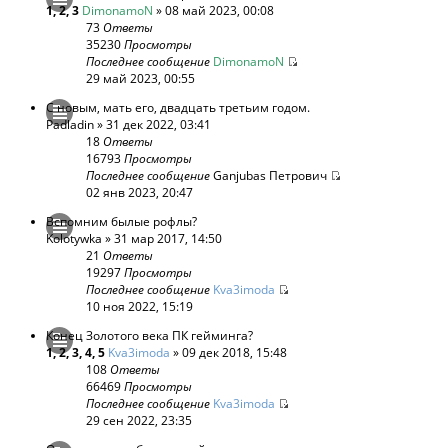
1
,
2
,
3
DimonamoN
» 08 май 2023, 00:08
73
Ответы
35230
Просмотры
Последнее сообщение
DimonamoN
29 май 2023, 00:55
С новым, мать его, двадцать третьим годом.
Padladin
» 31 дек 2022, 03:41
18
Ответы
16793
Просмотры
Последнее сообщение
Ganjubas Петрович
02 янв 2023, 20:47
Вспомним былые рофлы?
Kolotywka
» 31 мар 2017, 14:50
21
Ответы
19297
Просмотры
Последнее сообщение
Kva3imoda
10 ноя 2022, 15:19
Конец Золотого века ПК гейминга?
1
,
2
,
3
,
4
,
5
Kva3imoda
» 09 дек 2018, 15:48
108
Ответы
66469
Просмотры
Последнее сообщение
Kva3imoda
29 сен 2022, 23:35