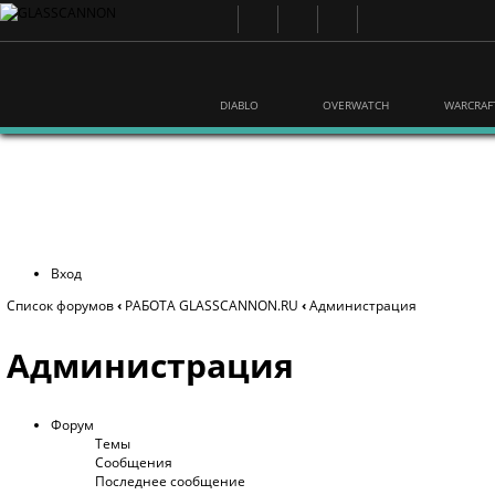
DIABLO
OVERWATCH
WARCRAF
Вход
Список форумов
‹
РАБОТА GLASSCANNON.RU
‹
Администрация
Администрация
Форум
Темы
Сообщения
Последнее сообщение
Конкурсы
Розыгрыши призов от Glasscannon.ru и Blizzard Entertainment