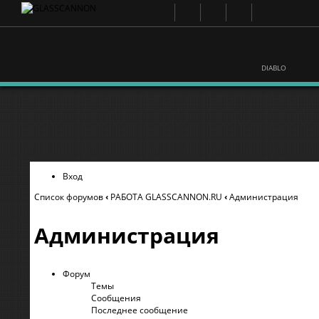
DIABLO
Вход
Список форумов
‹
РАБОТА GLASSCANNON.RU
‹
Администрация
Администрация
Форум
Темы
Сообщения
Последнее сообщение