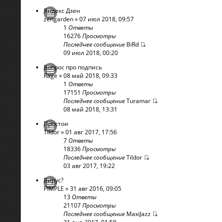
Яндекс Дзен
zengarden
» 07 июл 2018, 09:57
1
Ответы
16276
Просмотры
Последнее сообщение
BiRd
09 июл 2018, 00:20
Вопрос про подпись
Rage
» 08 май 2018, 09:33
1
Ответы
17151
Просмотры
Последнее сообщение
Turamar
08 май 2018, 13:31
Простои
Tildor
» 01 авг 2017, 17:56
7
Ответы
18336
Просмотры
Последнее сообщение
Tildor
03 авг 2017, 19:22
Вирус?
PIMPLE
» 31 авг 2016, 09:05
13
Ответы
21107
Просмотры
Последнее сообщение
MaxiJazz