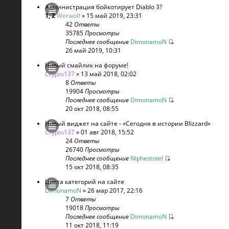
Администрация бойкотирует Diablo 3?
1
,
2
Werwolf
» 15 май 2019, 23:31
42
Ответы
35785
Просмотры
Последнее сообщение
DimonamoN
26 май 2019, 10:31
Новый смайлик на форуме!
Crypto137
» 13 май 2018, 02:02
8
Ответы
19904
Просмотры
Последнее сообщение
DimonamoN
20 окт 2018, 08:55
Новый виджет на сайте - «Сегодня в истории Blizzard»
Crypto137
» 01 авг 2018, 15:52
24
Ответы
26740
Просмотры
Последнее сообщение
Niphestotel
15 окт 2018, 08:35
Цвета категорий на сайте
DimonamoN
» 26 мар 2017, 22:16
7
Ответы
19018
Просмотры
Последнее сообщение
DimonamoN
11 окт 2018, 11:19