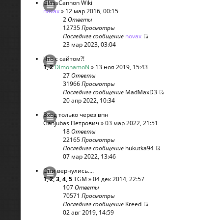
GlassCannon Wiki
novax
» 12 мар 2016, 00:15
2
Ответы
12735
Просмотры
Последнее сообщение
novax
23 мар 2023, 03:04
Что с сайтом?!
1
,
2
DimonamoN
» 13 ноя 2019, 15:43
27
Ответы
31966
Просмотры
Последнее сообщение
MadMaxD3
20 апр 2022, 10:34
Вход только через впн
Ganjubas Петрович
» 03 мар 2022, 21:51
18
Ответы
22165
Просмотры
Последнее сообщение
hukutka94
07 мар 2022, 13:46
Они вернулись....
1
,
2
,
3
,
4
,
5
TGM
» 04 дек 2014, 22:57
107
Ответы
70571
Просмотры
Последнее сообщение
Kreed
02 авг 2019, 14:59