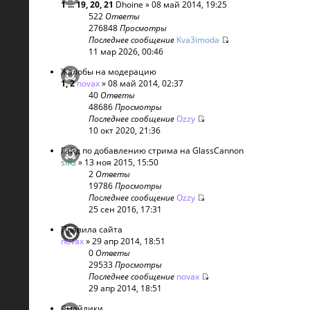
1
...
19
,
20
,
21
Dhoine
» 08 май 2014, 19:25
522
Ответы
276848
Просмотры
Последнее сообщение
Kva3imoda
11 мар 2026, 00:46
Жалобы на модерацию
1
,
2
novax
» 08 май 2014, 02:37
40
Ответы
48686
Просмотры
Последнее сообщение
Ozzy
10 окт 2020, 21:36
Гайд по добавлению стрима на GlassCannon
stiG
» 13 ноя 2015, 15:50
2
Ответы
19786
Просмотры
Последнее сообщение
Ozzy
25 сен 2016, 17:31
Правила сайта
novax
» 29 апр 2014, 18:51
0
Ответы
29533
Просмотры
Последнее сообщение
novax
29 апр 2014, 18:51
Смайлики