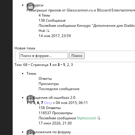
Конкурсы
Розыгрыши призов от Glasscannon.ru и Blizzard Entertainmen
4
Темы
138
Сообщения
Последнее сообщение
Конкурс "Дополнение для Diablo .
Huk
14 ноя 2017, 23:59
Новая тема
Тем: 68 •
Страница
1
из
3
•
1
,
2
,
3
Темы
Ответы
Просмотры
Последнее сообщение
Сообщения об ошибках 2.0
1
...
5
,
6
,
7
Ozzy
» 04 ноя 2015, 06:11
158
Ответы
118537
Просмотры
Последнее сообщение
Niphestotel
17 июл 2026, 21:30
Предложения по форуму