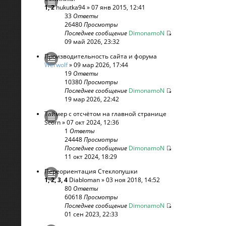
1
,
2
hukutka94
» 07 янв 2015, 12:41
33
Ответы
26480
Просмотры
Последнее сообщение
DimonamoN
09 май 2026, 23:32
Производительность сайта и форума
Werwolf
» 09 мар 2026, 17:44
19
Ответы
10380
Просмотры
Последнее сообщение
DimonamoN
19 мар 2026, 22:42
Таймер с отсчётом на главной странице
Scorn
» 07 окт 2024, 12:36
1
Ответы
24448
Просмотры
Последнее сообщение
DimonamoN
11 окт 2024, 18:29
Переориентация Стеклопушки
1
,
2
,
3
,
4
Diabloman
» 03 ноя 2018, 14:52
80
Ответы
60618
Просмотры
Последнее сообщение
DimonamoN
01 сен 2023, 22:33