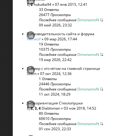
1
,
2
hukutka94
» 07 янв 2015, 12:41
33
Ответы
26477
Просмотры
Последнее сообщение
DimonamoN
09 май 2026, 23:32
Производительность сайта и форума
Werwolf
» 09 мар 2026, 17:44
19
Ответы
10375
Просмотры
Последнее сообщение
DimonamoN
19 мар 2026, 22:42
Таймер с отсчётом на главной странице
Scorn
» 07 окт 2024, 12:36
1
Ответы
24446
Просмотры
Последнее сообщение
DimonamoN
11 окт 2024, 18:29
Переориентация Стеклопушки
1
,
2
,
3
,
4
Diabloman
» 03 ноя 2018, 14:52
80
Ответы
60610
Просмотры
Последнее сообщение
DimonamoN
01 сен 2023, 22:33