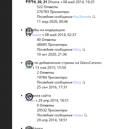
1
...
19
,
20
,
21
Dhoine
» 08 май 2014, 19:25
522
Ответы
276783
Просмотры
Последнее сообщение
Kva3imoda
11 мар 2026, 00:46
Жалобы на модерацию
1
,
2
novax
» 08 май 2014, 02:37
40
Ответы
48685
Просмотры
Последнее сообщение
Ozzy
10 окт 2020, 21:36
Гайд по добавлению стрима на GlassCannon
stiG
» 13 ноя 2015, 15:50
2
Ответы
19784
Просмотры
Последнее сообщение
Ozzy
25 сен 2016, 17:31
Правила сайта
novax
» 29 апр 2014, 18:51
0
Ответы
29532
Просмотры
Последнее сообщение
novax
29 апр 2014, 18:51
Смайлики