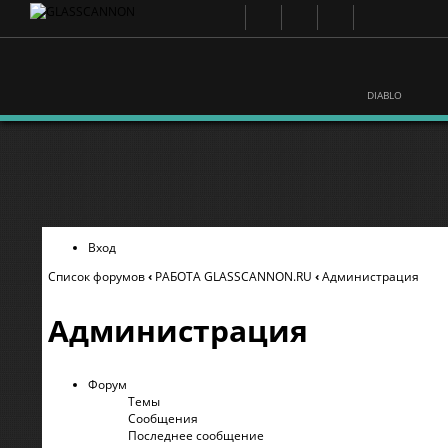
DIABLO
Вход
Список форумов
‹
РАБОТА GLASSCANNON.RU
‹
Администрация
Администрация
Форум
Темы
Сообщения
Последнее сообщение