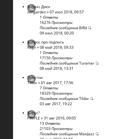
Яндекс Дзен
zengarden
» 07 июл 2018, 09:57
1
Ответы
16276
Просмотры
Последнее сообщение
BiRd
09 июл 2018, 00:20
Вопрос про подпись
Rage
» 08 май 2018, 09:33
1
Ответы
17150
Просмотры
Последнее сообщение
Turamar
08 май 2018, 13:31
Простои
Tildor
» 01 авг 2017, 17:56
7
Ответы
18329
Просмотры
Последнее сообщение
Tildor
03 авг 2017, 19:22
Вирус?
PIMPLE
» 31 авг 2016, 09:05
13
Ответы
21103
Просмотры
Последнее сообщение
MaxiJazz