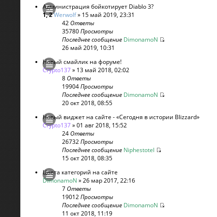
Администрация бойкотирует Diablo 3?
1
,
2
Werwolf
» 15 май 2019, 23:31
42
Ответы
35780
Просмотры
Последнее сообщение
DimonamoN
26 май 2019, 10:31
Новый смайлик на форуме!
Crypto137
» 13 май 2018, 02:02
8
Ответы
19904
Просмотры
Последнее сообщение
DimonamoN
20 окт 2018, 08:55
Новый виджет на сайте - «Сегодня в истории Blizzard»
Crypto137
» 01 авг 2018, 15:52
24
Ответы
26732
Просмотры
Последнее сообщение
Niphestotel
15 окт 2018, 08:35
Цвета категорий на сайте
DimonamoN
» 26 мар 2017, 22:16
7
Ответы
19012
Просмотры
Последнее сообщение
DimonamoN
11 окт 2018, 11:19