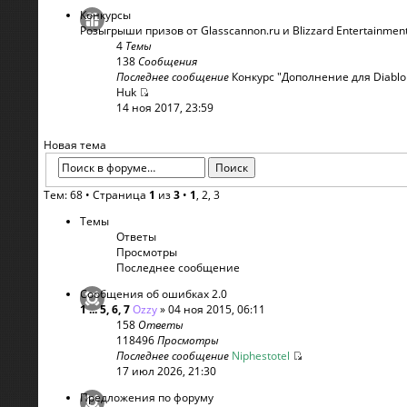
Конкурсы
Розыгрыши призов от Glasscannon.ru и Blizzard Entertainmen
4
Темы
138
Сообщения
Последнее сообщение
Конкурс "Дополнение для Diablo .
Huk
14 ноя 2017, 23:59
Новая тема
Тем: 68 •
Страница
1
из
3
•
1
,
2
,
3
Темы
Ответы
Просмотры
Последнее сообщение
Сообщения об ошибках 2.0
1
...
5
,
6
,
7
Ozzy
» 04 ноя 2015, 06:11
158
Ответы
118496
Просмотры
Последнее сообщение
Niphestotel
17 июл 2026, 21:30
Предложения по форуму