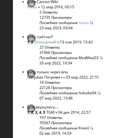
GlassCannon Wiki
novax
» 12 мар 2016, 00:15
2
Ответы
12735
Просмотры
Последнее сообщение
novax
23 мар 2023, 03:04
Что с сайтом?!
1
,
2
DimonamoN
» 13 ноя 2019, 15:43
27
Ответы
31966
Просмотры
Последнее сообщение
MadMaxD3
20 апр 2022, 10:34
Вход только через впн
Ganjubas Петрович
» 03 мар 2022, 21:51
18
Ответы
22128
Просмотры
Последнее сообщение
hukutka94
07 мар 2022, 13:46
Они вернулись....
1
,
2
,
3
,
4
,
5
TGM
» 04 дек 2014, 22:57
107
Ответы
70567
Просмотры
Последнее сообщение
Kreed
02 авг 2019, 14:59