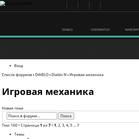
DIABLO
OVERWATCH
WARCRAF
Вход
Список форумов
‹
DIABLO
‹
Diablo III
‹
Игровая механика
Игровая механика
Новая тема
Тем: 160 •
Страница
1
из
7
•
1
,
2
,
3
,
4
,
5
...
7
Темы