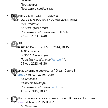
Ответы
Просмотры
Последнее сообщение
Программа для нажатия клавиш
1
...
31
,
32
,
33
DmitryOlenin
» 02 мар 2015, 16:42
804
Ответы
327269
Просмотры
Последнее сообщение
anrian009
23 мар 2023, 14:48
TurboHUD
1
...
66
,
67
,
68
Baratro
» 17 сен 2014, 18:15
1690
Ответы
563607
Просмотры
Последнее сообщение
Werwolf
04 мар 2023, 03:30
Информационные ресурсы и ПО для Diablo 3
1
,
2
lordep
» 08 сен 2016, 10:30
33
Ответы
86369
Просмотры
Последнее сообщение
lordep
15 май 2019, 18:47
[2.3] Процент прогрессии за монстров в Великих Порталах
1
,
2
novax
» 06 май 2015, 03:02
46
Ответы