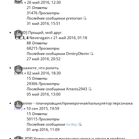
Ruzic
» 26 май 2016, 12:30
21
Ответы
31476
Просмотры
Последнее сообщение
pretorian
31 май 2016, 15:51
[THUD] Прощай, мой друг.
1
,
2
,
3
,
4
Neveragain
» 21 май 2016, 01:18
88
Ответы
68215
Просмотры
Последнее сообщение
DmitryOlenin
27 май 2016, 20:52
Подскажите ,что ролить
Ciant
» 02 май 2016, 18:30
15
Ответы
29366
Просмотры
Последнее сообщение
Artanis2943
05 май 2016, 13:00
D3planner - планировщик/примерочная/калькулятор персонажа
Ozzy
» 10 сен 2015, 19:59
15
Ответы
50115
Просмотры
Последнее сообщение
lordep
01 апр 2016, 11:09
[2.4.1 PTR] Уменьшение входящего урона и опыта в грифтах