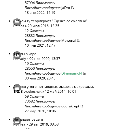
57994
Просмотры
Последнее сообщение
JaDm
13 апр 2022, 14:19
Велком ту теорикрафт "Сделка со смертью"
BelKos
» 20 июл 2016, 12:35
12
Ответы
28832
Просмотры
Последнее сообщение
Mawenzi
10 янв 2021, 12:47
Фризы в игре
Korrady
» 09 ноя 2020, 13:37
19
Ответы
28550
Просмотры
Последнее сообщение
DimonamoN
30 ноя 2020, 20:48
Для тех у кого нет модных мышек с макросами.
1
,
2
,
3
truekoshak
» 12 май 2014, 16:01
69
Ответы
73682
Просмотры
Последнее сообщение
doorak_ept
27 мар 2020, 10:06
Не падает рецепт
Pu1Yea
» 29 авг 2019, 03:53