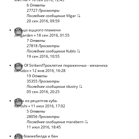
6
Ответы
27727
Просмотры
Последнее сообщение
Vilgar
20 сен 2016, 09:59
Кольцо аццкого пламени
zengarden
» 18 сен 2016, 01:55
7
Ответы
27818
Просмотры
Последнее сообщение
Kublo
19 сен 2016, 10:55
Bane Of Striken/Проклятие пораженных - механика
barudzo
» 12 янв 2016, 16:28
19
Ответы
35355
Просмотры
Последнее сообщение
idustry
05 сен 2016, 20:25
Один из рецептов куба.
Karoshi
» 11 июл 2016, 17:02
5
Ответы
28056
Просмотры
Последнее сообщение
marabern
11 июл 2016, 18:45
Абуз бомжебилда и бан