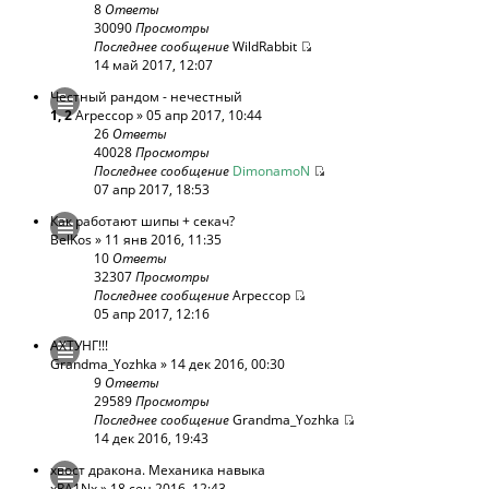
8
Ответы
30090
Просмотры
Последнее сообщение
WildRabbit
14 май 2017, 12:07
Честный рандом - нечестный
1
,
2
Arpeccop
» 05 апр 2017, 10:44
26
Ответы
40028
Просмотры
Последнее сообщение
DimonamoN
07 апр 2017, 18:53
Как работают шипы + секач?
BelKos
» 11 янв 2016, 11:35
10
Ответы
32307
Просмотры
Последнее сообщение
Arpeccop
05 апр 2017, 12:16
АХТУНГ!!!
Grandma_Yozhka
» 14 дек 2016, 00:30
9
Ответы
29589
Просмотры
Последнее сообщение
Grandma_Yozhka
14 дек 2016, 19:43
хвост дракона. Механика навыка
xRA1Nx
» 18 сен 2016, 12:43