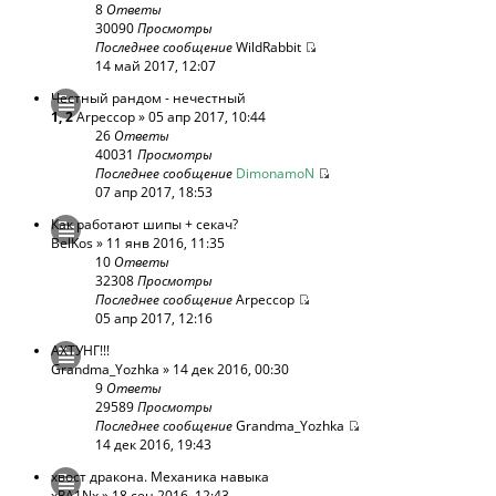
8
Ответы
30090
Просмотры
Последнее сообщение
WildRabbit
14 май 2017, 12:07
Честный рандом - нечестный
1
,
2
Arpeccop
» 05 апр 2017, 10:44
26
Ответы
40031
Просмотры
Последнее сообщение
DimonamoN
07 апр 2017, 18:53
Как работают шипы + секач?
BelKos
» 11 янв 2016, 11:35
10
Ответы
32308
Просмотры
Последнее сообщение
Arpeccop
05 апр 2017, 12:16
АХТУНГ!!!
Grandma_Yozhka
» 14 дек 2016, 00:30
9
Ответы
29589
Просмотры
Последнее сообщение
Grandma_Yozhka
14 дек 2016, 19:43
хвост дракона. Механика навыка
xRA1Nx
» 18 сен 2016, 12:43