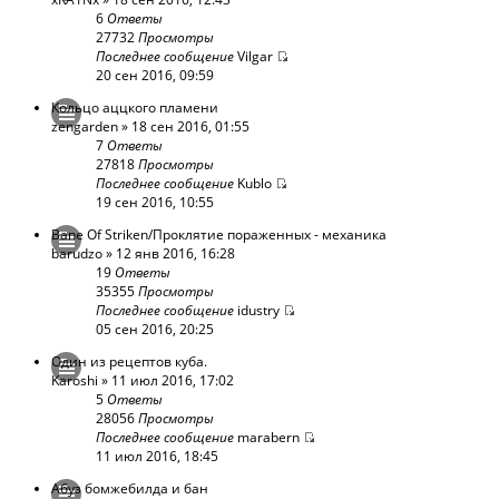
6
Ответы
27732
Просмотры
Последнее сообщение
Vilgar
20 сен 2016, 09:59
Кольцо аццкого пламени
zengarden
» 18 сен 2016, 01:55
7
Ответы
27818
Просмотры
Последнее сообщение
Kublo
19 сен 2016, 10:55
Bane Of Striken/Проклятие пораженных - механика
barudzo
» 12 янв 2016, 16:28
19
Ответы
35355
Просмотры
Последнее сообщение
idustry
05 сен 2016, 20:25
Один из рецептов куба.
Karoshi
» 11 июл 2016, 17:02
5
Ответы
28056
Просмотры
Последнее сообщение
marabern
11 июл 2016, 18:45
Абуз бомжебилда и бан