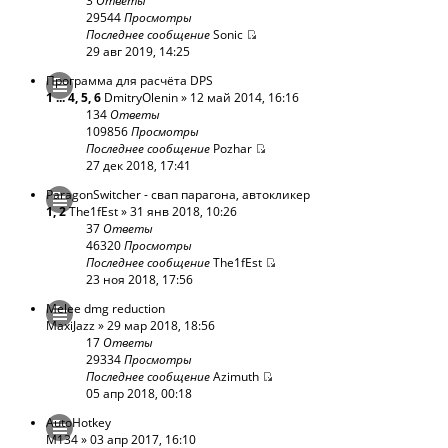
3
Ответы
29544
Просмотры
Последнее сообщение
Sonic
29 авг 2019, 14:25
Программа для расчёта DPS
1
...
4
,
5
,
6
DmitryOlenin
» 12 май 2014, 16:16
134
Ответы
109856
Просмотры
Последнее сообщение
Pozhar
27 дек 2018, 17:41
ParagonSwitcher - cвап парагона, автокликер
1
,
2
The1fEst
» 31 янв 2018, 10:26
37
Ответы
46320
Просмотры
Последнее сообщение
The1fEst
23 ноя 2018, 17:56
Melee dmg reduction
MaxiJazz
» 29 мар 2018, 18:56
17
Ответы
29334
Просмотры
Последнее сообщение
Azimuth
05 апр 2018, 00:18
AutoHotkey
M134
» 03 апр 2017, 16:10