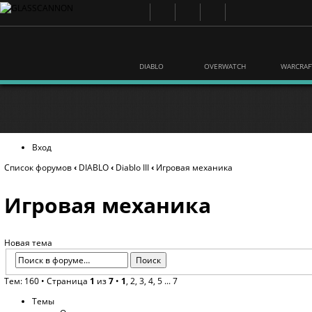
DIABLO
OVERWATCH
WARCRAF
Вход
Список форумов
‹
DIABLO
‹
Diablo III
‹
Игровая механика
Игровая механика
Новая тема
Тем: 160 •
Страница
1
из
7
•
1
,
2
,
3
,
4
,
5
...
7
Темы