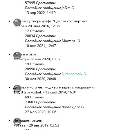
57995
Просмотры
Последнее сообщение
JaDm
13 апр 2022, 14:19
Велком ту теорикрафт "Сделка со смертью"
BelKos
» 20 июл 2016, 12:35
12
Ответы
28834
Просмотры
Последнее сообщение
Mawenzi
10 янв 2021, 12:47
Фризы в игре
Korrady
» 09 ноя 2020, 13:37
19
Ответы
28550
Просмотры
Последнее сообщение
DimonamoN
30 ноя 2020, 20:48
Для тех у кого нет модных мышек с макросами.
1
,
2
,
3
truekoshak
» 12 май 2014, 16:01
69
Ответы
73683
Просмотры
Последнее сообщение
doorak_ept
27 мар 2020, 10:06
Не падает рецепт
Pu1Yea
» 29 авг 2019, 03:53