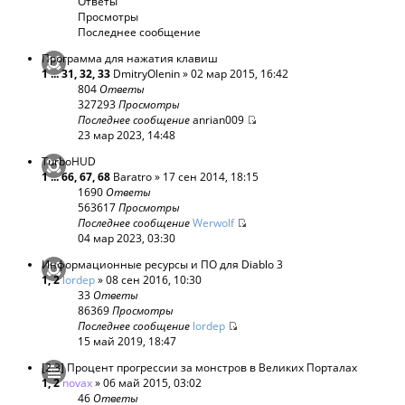
Ответы
Просмотры
Последнее сообщение
Программа для нажатия клавиш
1
...
31
,
32
,
33
DmitryOlenin
» 02 мар 2015, 16:42
804
Ответы
327293
Просмотры
Последнее сообщение
anrian009
23 мар 2023, 14:48
TurboHUD
1
...
66
,
67
,
68
Baratro
» 17 сен 2014, 18:15
1690
Ответы
563617
Просмотры
Последнее сообщение
Werwolf
04 мар 2023, 03:30
Информационные ресурсы и ПО для Diablo 3
1
,
2
lordep
» 08 сен 2016, 10:30
33
Ответы
86369
Просмотры
Последнее сообщение
lordep
15 май 2019, 18:47
[2.3] Процент прогрессии за монстров в Великих Порталах
1
,
2
novax
» 06 май 2015, 03:02
46
Ответы