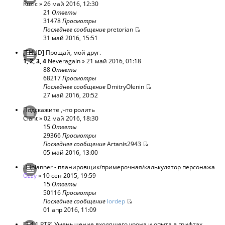
Ruzic
» 26 май 2016, 12:30
21
Ответы
31478
Просмотры
Последнее сообщение
pretorian
31 май 2016, 15:51
[THUD] Прощай, мой друг.
1
,
2
,
3
,
4
Neveragain
» 21 май 2016, 01:18
88
Ответы
68217
Просмотры
Последнее сообщение
DmitryOlenin
27 май 2016, 20:52
Подскажите ,что ролить
Ciant
» 02 май 2016, 18:30
15
Ответы
29366
Просмотры
Последнее сообщение
Artanis2943
05 май 2016, 13:00
D3planner - планировщик/примерочная/калькулятор персонажа
Ozzy
» 10 сен 2015, 19:59
15
Ответы
50116
Просмотры
Последнее сообщение
lordep
01 апр 2016, 11:09
[2.4.1 PTR] Уменьшение входящего урона и опыта в грифтах